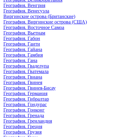
География. Венгрия
География. Венесуэла
Виргинские острова (Британские)
География. Виргинские острова (США)
География. Восточное Самоа
География. Вьетнам
География. Габон
География. Гаити
География. Гайана
География. Гамбия
География. Гана
География. Гваделупа
География. Гватемала
География. Гвиана
География. Гвинея
География. Гвинея-Бисау
География. Германия
География. Гибралтар
География. Гондурас
География. Гонконг
География. Гренада
География. Гренландия
География. Греция
География. Грузия