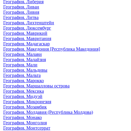
География. Либерия
География. Ливан
География. Ливия
География. Литва
География. Лихтенштейн
География. Люксембург
География. Маврикий
География. Мавритания
География. Мадагаскар
География. Македония [Республика Македония]
География. Малави
География. Малайзия
География. Мали
География. Мальдивы
География. Мальта
География. Марокко
География. Маршалловы острова
География. Мексика
География. Мидуэй
География. Микронезия
География. Мозамбик
География. Молдавия (Республика Молдова)
География. Монако
География. Монголия
География. Монтсеррат