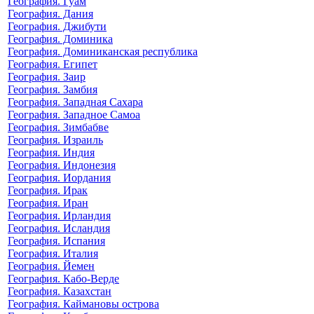
География. Гуам
География. Дания
География. Джибути
География. Доминика
География. Доминиканская республика
География. Египет
География. Заир
География. Замбия
География. Западная Сахара
География. Западное Самоа
География. Зимбабве
География. Израиль
География. Индия
География. Индонезия
География. Иордания
География. Ирак
География. Иран
География. Ирландия
География. Исландия
География. Испания
География. Италия
География. Йемен
География. Кабо-Верде
География. Казахстан
География. Каймановы острова