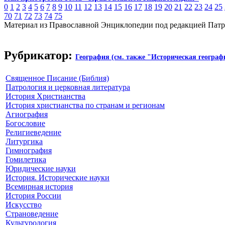
0
1
2
3
4
5
6
7
8
9
10
11
12
13
14
15
16
17
18
19
20
21
22
23
24
25
70
71
72
73
74
75
Материал из Православной Энциклопедии под редакцией Патр
Рубрикатор:
География (см. также "Историческая географ
Священное Писание (Библия)
Патрология и церковная литература
История Христианства
История христианства по странам и регионам
Агиография
Богословие
Религиеведение
Литургика
Гимнография
Гомилетика
Юридические науки
История. Исторические науки
Всемирная история
История России
Искусство
Страноведение
Культурология