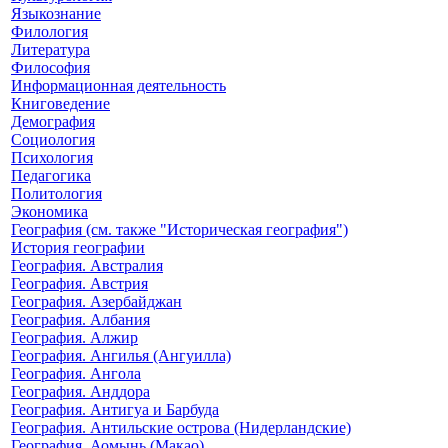
Языкознание
Филология
Литература
Философия
Информационная деятельность
Книговедение
Демография
Социология
Психология
Педагогика
Политология
Экономика
География (см. также "Историческая география")
История географии
География. Австралия
География. Австрия
География. Азербайджан
География. Албания
География. Алжир
География. Ангилья (Ангуилла)
География. Ангола
География. Анддора
География. Антигуа и Барбуда
География. Антильские острова (Нидерландские)
География. Аомынь (Макао)