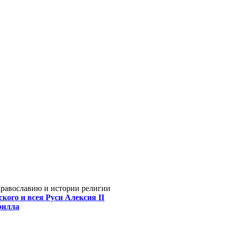
Православию и истории религии
кого и всея Руси Алексия II
рилла