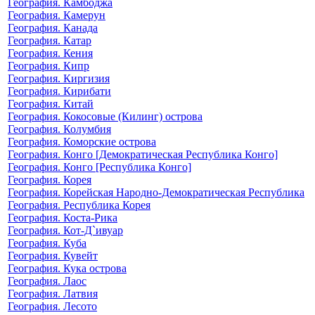
География. Камбоджа
География. Камерун
География. Канада
География. Катар
География. Кения
География. Кипр
География. Киргизия
География. Кирибати
География. Китай
География. Кокосовые (Килинг) острова
География. Колумбия
География. Коморские острова
География. Конго [Демократическая Республика Конго]
География. Конго [Республика Конго]
География. Корея
География. Корейская Народно-Демократическая Республика
География. Республика Корея
География. Коста-Рика
География. Кот-Д`ивуар
География. Куба
География. Кувейт
География. Кука острова
География. Лаос
География. Латвия
География. Лесото