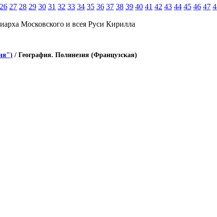
26
27
28
29
30
31
32
33
34
35
36
37
38
39
40
41
42
43
44
45
46
47
4
иарха Московского и всея Руси Кирилла
ия")
/ География. Полинезия (Французская)