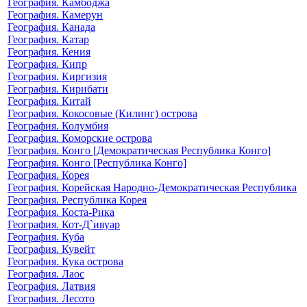
География. Камбоджа
География. Камерун
География. Канада
География. Катар
География. Кения
География. Кипр
География. Киргизия
География. Кирибати
География. Китай
География. Кокосовые (Килинг) острова
География. Колумбия
География. Коморские острова
География. Конго [Демократическая Республика Конго]
География. Конго [Республика Конго]
География. Корея
География. Корейская Народно-Демократическая Республика
География. Республика Корея
География. Коста-Рика
География. Кот-Д`ивуар
География. Куба
География. Кувейт
География. Кука острова
География. Лаос
География. Латвия
География. Лесото