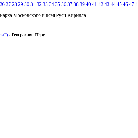
26
27
28
29
30
31
32
33
34
35
36
37
38
39
40
41
42
43
44
45
46
47
4
иарха Московского и всея Руси Кирилла
ия")
/ География. Перу