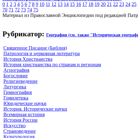
0
1
2
3
4
5
6
7
8
9
10
11
12
13
14
15
16
17
18
19
20
21
22
23
24
25
70
71
72
73
74
75
Материал из Православной Энциклопедии под редакцией Патр
Рубрикатор:
География (см. также "Историческая географ
Священное Писание (Библия)
Патрология и церковная литература
История Христианства
История христианства по странам и регионам
Агиография
Богословие
Религиеведение
Литургика
Гимнография
Гомилетика
Юридические науки
История. Исторические науки
Всемирная история
История России
Искусство
Страноведение
Культурология