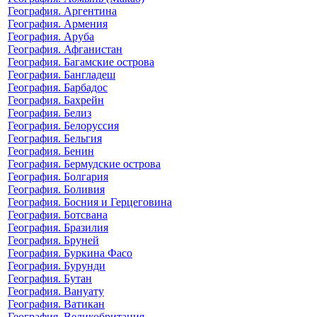
География. Аргентина
География. Армения
География. Аруба
География. Афганистан
География. Багамские острова
География. Бангладеш
География. Барбадос
География. Бахрейн
География. Белиз
География. Белоруссия
География. Бельгия
География. Бенин
География. Бермудские острова
География. Болгария
География. Боливия
География. Босния и Герцеговина
География. Ботсвана
География. Бразилия
География. Бруней
География. Буркина Фасо
География. Бурунди
География. Бутан
География. Вануату
География. Ватикан
География. Великобритания