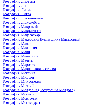
География. Либерия
География. Ливан
География. Ливия
География. Литва
География. Лихтенштейн
География. Люксембург
География. Маврикий
География. Мавритания
География. Мадагаскар
География. Македония [Республика Македония]
География. Малави
География. Малайзия
География. Мали
География. Мальдивы
География. Мальта
География. Марокко
География. Маршалловы острова
География. Мексика
География. Мидуэй
География. Микронезия
География. Мозамбик
География. Молдавия (Республика Молдова)
География. Монако
География. Монголия
География. Монтсеррат