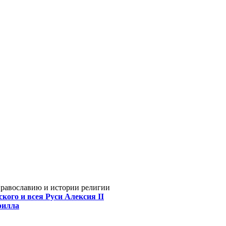
Православию и истории религии
кого и всея Руси Алексия II
рилла