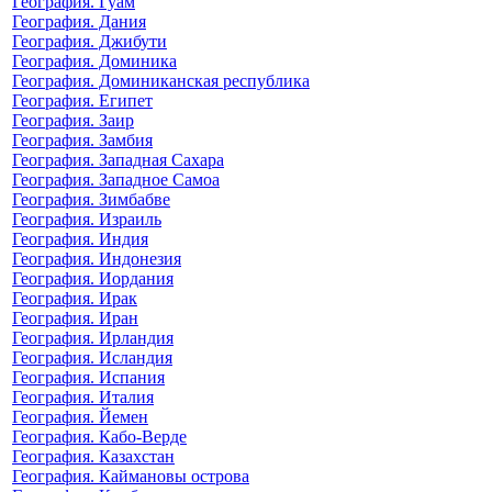
География. Гуам
География. Дания
География. Джибути
География. Доминика
География. Доминиканская республика
География. Египет
География. Заир
География. Замбия
География. Западная Сахара
География. Западное Самоа
География. Зимбабве
География. Израиль
География. Индия
География. Индонезия
География. Иордания
География. Ирак
География. Иран
География. Ирландия
География. Исландия
География. Испания
География. Италия
География. Йемен
География. Кабо-Верде
География. Казахстан
География. Каймановы острова