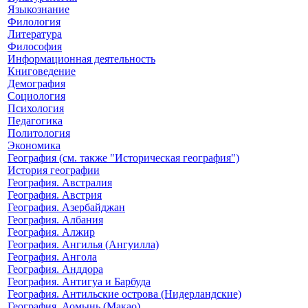
Языкознание
Филология
Литература
Философия
Информационная деятельность
Книговедение
Демография
Социология
Психология
Педагогика
Политология
Экономика
География (см. также "Историческая география")
История географии
География. Австралия
География. Австрия
География. Азербайджан
География. Албания
География. Алжир
География. Ангилья (Ангуилла)
География. Ангола
География. Анддора
География. Антигуа и Барбуда
География. Антильские острова (Нидерландские)
География. Аомынь (Макао)