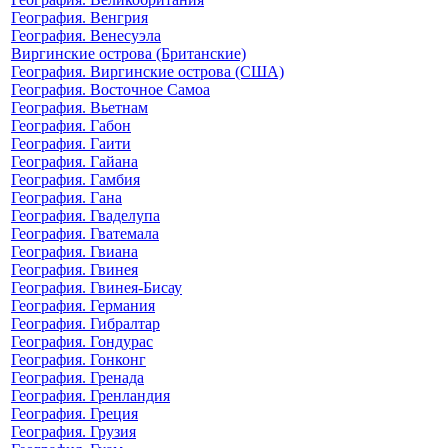
География. Венгрия
География. Венесуэла
Виргинские острова (Британские)
География. Виргинские острова (США)
География. Восточное Самоа
География. Вьетнам
География. Габон
География. Гаити
География. Гайана
География. Гамбия
География. Гана
География. Гваделупа
География. Гватемала
География. Гвиана
География. Гвинея
География. Гвинея-Бисау
География. Германия
География. Гибралтар
География. Гондурас
География. Гонконг
География. Гренада
География. Гренландия
География. Греция
География. Грузия