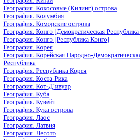
География. Китай
География. Кокосовые (Килинг) острова
География. Колумбия
География. Коморские острова
География. Конго [Демократическая Республика
География. Конго [Республика Конго]
География. Корея
География. Корейская Народно-Демократическа
Республика
География. Республика Корея
География. Коста-Рика
География. Кот-Д`ивуар
География. Куба
География. Кувейт
География. Кука острова
География. Лаос
География. Латвия
География. Лесото