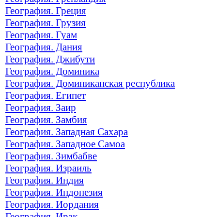
География. Греция
География. Грузия
География. Гуам
География. Дания
География. Джибути
География. Доминика
География. Доминиканская республика
География. Египет
География. Заир
География. Замбия
География. Западная Сахара
География. Западное Самоа
География. Зимбабве
География. Израиль
География. Индия
География. Индонезия
География. Иордания
География. Ирак