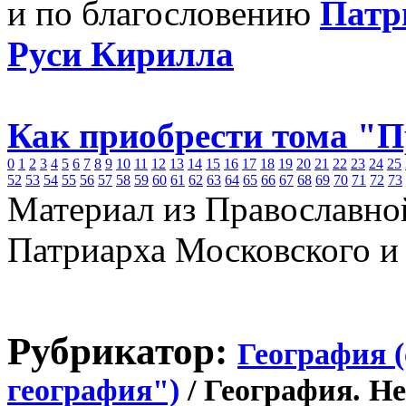
и по благословению
Патр
Руси Кирилла
Как приобрести тома "
0
1
2
3
4
5
6
7
8
9
10
11
12
13
14
15
16
17
18
19
20
21
22
23
24
25
52
53
54
55
56
57
58
59
60
61
62
63
64
65
66
67
68
69
70
71
72
73
Материал из Православно
Патриарха Московского и
Рубрикатор:
География 
география")
/ География. Н