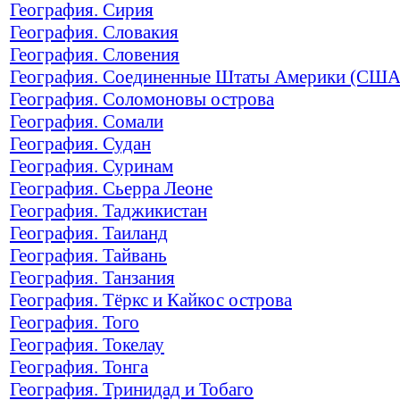
География. Сирия
География. Словакия
География. Словения
География. Соединенные Штаты Америки (США
География. Соломоновы острова
География. Сомали
География. Судан
География. Суринам
География. Сьерра Леоне
География. Таджикистан
География. Таиланд
География. Тайвань
География. Танзания
География. Тёркс и Кайкос острова
География. Того
География. Токелау
География. Тонга
География. Тринидад и Тобаго