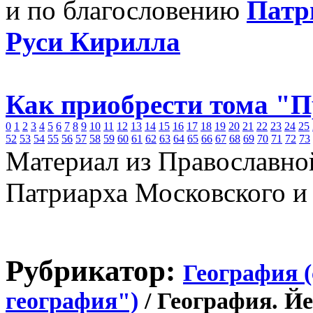
и по благословению
Патр
Руси Кирилла
Как приобрести тома "
0
1
2
3
4
5
6
7
8
9
10
11
12
13
14
15
16
17
18
19
20
21
22
23
24
25
52
53
54
55
56
57
58
59
60
61
62
63
64
65
66
67
68
69
70
71
72
73
Материал из Православно
Патриарха Московского и
Рубрикатор:
География 
география")
/ География. Й