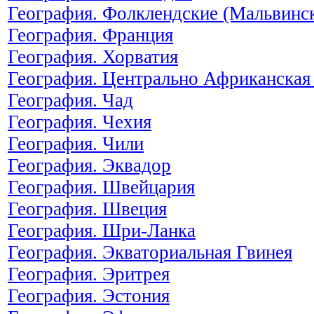
География. Фолклендские (Мальвинск
География. Франция
География. Хорватия
География. Центрально Африканская
География. Чад
География. Чехия
География. Чили
География. Эквадор
География. Швейцария
География. Швеция
География. Шри-Ланка
География. Экваториальная Гвинея
География. Эритрея
География. Эстония