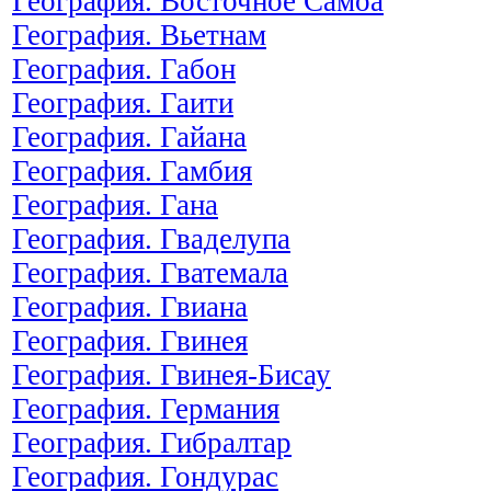
География. Восточное Самоа
География. Вьетнам
География. Габон
География. Гаити
География. Гайана
География. Гамбия
География. Гана
География. Гваделупа
География. Гватемала
География. Гвиана
География. Гвинея
География. Гвинея-Бисау
География. Германия
География. Гибралтар
География. Гондурас