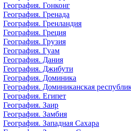
География. Гонконг
География. Гренада
География. Гренландия
География. Греция
География. Грузия
География. Гуам
География. Дания
География. Джибути
География. Доминика
География. Доминиканская республи
География. Египет
География. Заир
География. Замбия
География. Западная Сахара