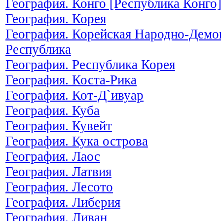
География. Конго [Республика Конго
География. Корея
География. Корейская Народно-Демо
Республика
География. Республика Корея
География. Коста-Рика
География. Кот-Д`ивуар
География. Куба
География. Кувейт
География. Кука острова
География. Лаос
География. Латвия
География. Лесото
География. Либерия
География. Ливан