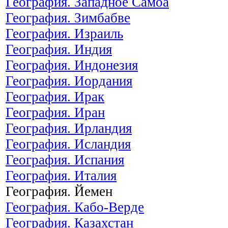
География. Западное Самоа
География. Зимбабве
География. Израиль
География. Индия
География. Индонезия
География. Иордания
География. Ирак
География. Иран
География. Ирландия
География. Исландия
География. Испания
География. Италия
География. Йемен
География. Кабо-Верде
География. Казахстан