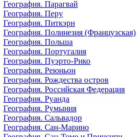
География. Парагвай
География. Перу
География. Питкэрн
География. Полинезия (Французская)
География. Польша
География. Португалия
География. Пуэрто-Рико
География. Реюньон
География. Рождества остров
География. Российская Федерация
География. Руанда
География. Румыния
География. Сальвадор
География. Сан-Марино
География. Сан-Томе и Принсипи