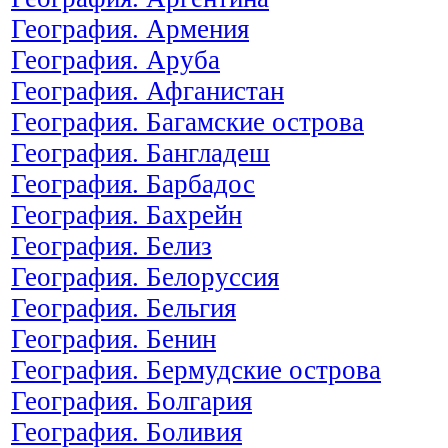
География. Армения
География. Аруба
География. Афганистан
География. Багамские острова
География. Бангладеш
География. Барбадос
География. Бахрейн
География. Белиз
География. Белоруссия
География. Бельгия
География. Бенин
География. Бермудские острова
География. Болгария
География. Боливия