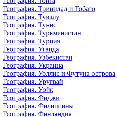
География. Тонга
География. Тринидад и Тобаго
География. Тувалу
География. Тунис
География. Туркменистан
География. Турция
География. Уганда
География. Узбекистан
География. Украина
География. Уоллис и Футуна острова
География. Уругвай
География. Уэйк
География. Фиджи
География. Филиппины
География. Финляндия