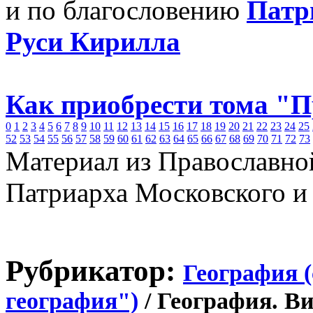
и по благословению
Патр
Руси Кирилла
Как приобрести тома "
0
1
2
3
4
5
6
7
8
9
10
11
12
13
14
15
16
17
18
19
20
21
22
23
24
25
52
53
54
55
56
57
58
59
60
61
62
63
64
65
66
67
68
69
70
71
72
73
Материал из Православно
Патриарха Московского и
Рубрикатор:
География 
география")
/ География. В