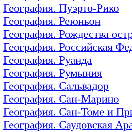
География. Пуэрто-Рико
География. Реюньон
География. Рождества ост
География. Российская Фе
География. Руанда
География. Румыния
География. Сальвадор
География. Сан-Марино
География. Сан-Томе и Пр
География. Саудовская Ар