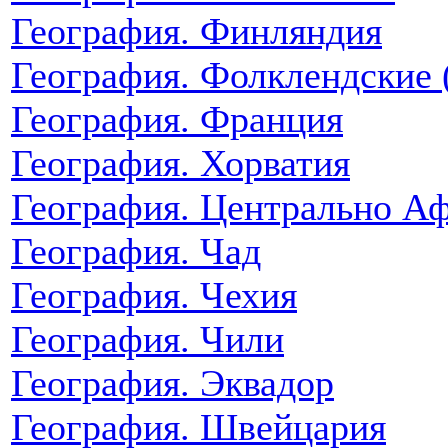
География. Финляндия
География. Фолклендские 
География. Франция
География. Хорватия
География. Центрально Аф
География. Чад
География. Чехия
География. Чили
География. Эквадор
География. Швейцария