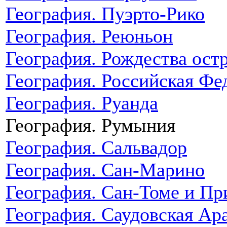
География. Пуэрто-Рико
География. Реюньон
География. Рождества ост
География. Российская Фе
География. Руанда
География. Румыния
География. Сальвадор
География. Сан-Марино
География. Сан-Томе и Пр
География. Саудовская Ар