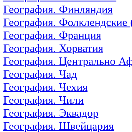
География. Финляндия
География. Фолклендские 
География. Франция
География. Хорватия
География. Центрально Аф
География. Чад
География. Чехия
География. Чили
География. Эквадор
География. Швейцария