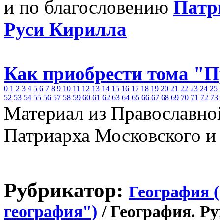
и по благословению
Патр
Руси Кирилла
Как приобрести тома "
0
1
2
3
4
5
6
7
8
9
10
11
12
13
14
15
16
17
18
19
20
21
22
23
24
25
52
53
54
55
56
57
58
59
60
61
62
63
64
65
66
67
68
69
70
71
72
73
Материал из Православно
Патриарха Московского и
Рубрикатор:
География 
география")
/ География. Р