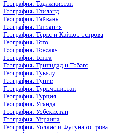
География. Таджикистан
География. Таиланд
География. Тайвань
География. Танзания
География. Тёркс и Кайкос острова
География. Того
География. Токелау
География. Тонга
География. Тринидад и Тобаго
География. Тувалу
География. Тунис
География. Туркменистан
География. Турция
География. Уганда
География. Узбекистан
География. Украина
География. Уоллис и Футуна острова