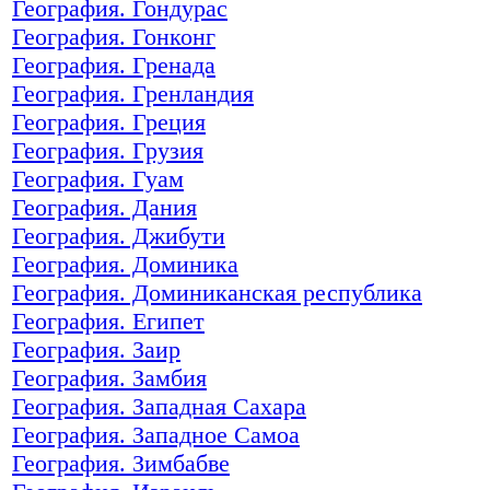
География. Гондурас
География. Гонконг
География. Гренада
География. Гренландия
География. Греция
География. Грузия
География. Гуам
География. Дания
География. Джибути
География. Доминика
География. Доминиканская республика
География. Египет
География. Заир
География. Замбия
География. Западная Сахара
География. Западное Самоа
География. Зимбабве