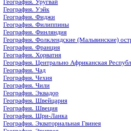
География. Уругвай
География. Уэйк
География. Фиджи
География. Филиппины
География. Финляндия
География. Фолклендские (Мальвинские) ост
География. Франция
География. Хорватия
География. Центрально Африканская Респуб
География. Чад
География. Чехия
География. Чили
География. Эквадор
География. Швейцария
География. Швеция
География. Шри-Ланка
География. Экваториальная Гвинея
География. Эритрея