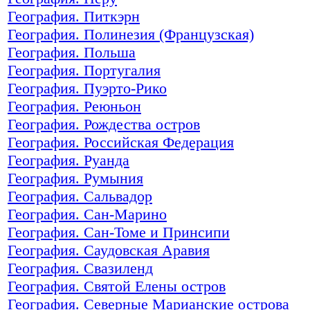
География. Питкэрн
География. Полинезия (Французская)
География. Польша
География. Португалия
География. Пуэрто-Рико
География. Реюньон
География. Рождества остров
География. Российская Федерация
География. Руанда
География. Румыния
География. Сальвадор
География. Сан-Марино
География. Сан-Томе и Принсипи
География. Саудовская Аравия
География. Свазиленд
География. Святой Елены остров
География. Северные Марианские острова