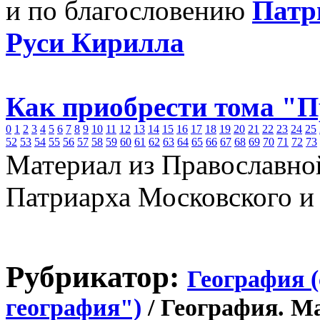
и по благословению
Патр
Руси Кирилла
Как приобрести тома "
0
1
2
3
4
5
6
7
8
9
10
11
12
13
14
15
16
17
18
19
20
21
22
23
24
25
52
53
54
55
56
57
58
59
60
61
62
63
64
65
66
67
68
69
70
71
72
73
Материал из Православно
Патриарха Московского и
Рубрикатор:
География 
география")
/ География. М