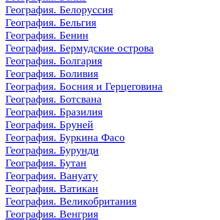
География. Белоруссия
География. Бельгия
География. Бенин
География. Бермудские острова
География. Болгария
География. Боливия
География. Босния и Герцеговина
География. Ботсвана
География. Бразилия
География. Бруней
География. Буркина Фасо
География. Бурунди
География. Бутан
География. Вануату
География. Ватикан
География. Великобритания
География. Венгрия