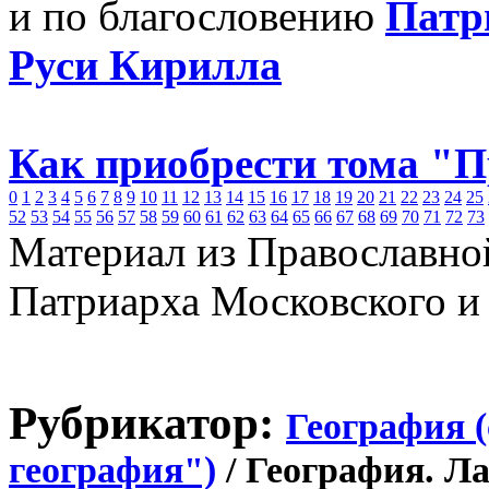
и по благословению
Патр
Руси Кирилла
Как приобрести тома "
0
1
2
3
4
5
6
7
8
9
10
11
12
13
14
15
16
17
18
19
20
21
22
23
24
25
52
53
54
55
56
57
58
59
60
61
62
63
64
65
66
67
68
69
70
71
72
73
Материал из Православно
Патриарха Московского и
Рубрикатор:
География 
география")
/ География. Л