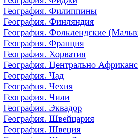
География. Филиппины
География. Финляндия
География. Фолклендские (Мальв
География. Франция
География. Хорватия
География. Центрально Африканс
География. Чад
География. Чехия
География. Чили
География. Эквадор
География. Швейцария
География. Швеция