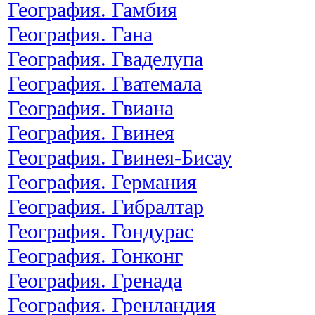
География. Гамбия
География. Гана
География. Гваделупа
География. Гватемала
География. Гвиана
География. Гвинея
География. Гвинея-Бисау
География. Германия
География. Гибралтар
География. Гондурас
География. Гонконг
География. Гренада
География. Гренландия