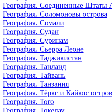
География. Соединенные Штаты
География. Соломоновы острова
География. Сомали
География. Судан
География. Суринам
География. Сьерра Леоне
География. Таджикистан
География. Таиланд
География. Тайвань
География. Танзания
География. Тёркс и Кайкос остро
География. Того
География. Токелау