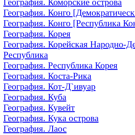
География. Коморские острова
География. Конго [Демократическ
География. Конго [Республика Ко
География. Корея
География. Корейская Народно-Д
Республика
География. Республика Корея
География. Коста-Рика
География. Кот-Д`ивуар
География. Куба
География. Кувейт
География. Кука острова
География. Лаос