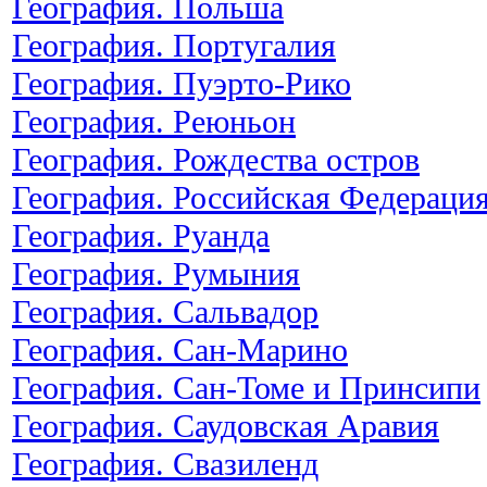
География. Польша
География. Португалия
География. Пуэрто-Рико
География. Реюньон
География. Рождества остров
География. Российская Федераци
География. Руанда
География. Румыния
География. Сальвадор
География. Сан-Марино
География. Сан-Томе и Принсипи
География. Саудовская Аравия
География. Свазиленд