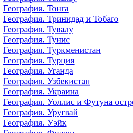
География. Тонга
География. Тринидад и Тобаго
География. Тувалу
География. Тунис
География. Туркменистан
География. Турция
География. Уганда
География. Узбекистан
География. Украина
География. Уоллис и Футуна остр
География. Уругвай
География. Уэйк
География. Фиджи