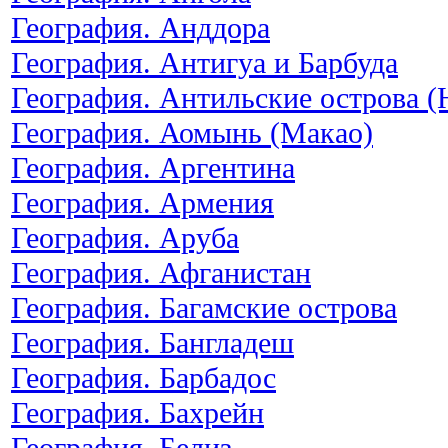
География. Анддора
География. Антигуа и Барбуда
География. Антильские острова (
География. Аомынь (Макао)
География. Аргентина
География. Армения
География. Аруба
География. Афганистан
География. Багамские острова
География. Бангладеш
География. Барбадос
География. Бахрейн
География. Белиз