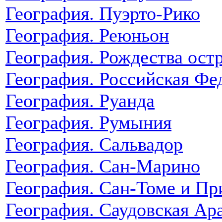
География. Пуэрто-Рико
География. Реюньон
География. Рождества ост
География. Российская Фе
География. Руанда
География. Румыния
География. Сальвадор
География. Сан-Марино
География. Сан-Томе и Пр
География. Саудовская Ар