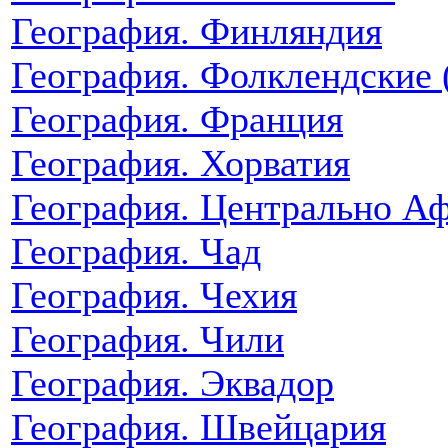
География. Финляндия
География. Фолклендские 
География. Франция
География. Хорватия
География. Центрально Аф
География. Чад
География. Чехия
География. Чили
География. Эквадор
География. Швейцария