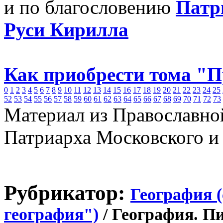
и по благословению
Патр
Руси Кирилла
Как приобрести тома "
0
1
2
3
4
5
6
7
8
9
10
11
12
13
14
15
16
17
18
19
20
21
22
23
24
25
52
53
54
55
56
57
58
59
60
61
62
63
64
65
66
67
68
69
70
71
72
73
Материал из Православно
Патриарха Московского и
Рубрикатор:
География 
география")
/ География. П