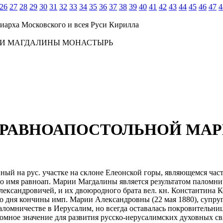
26
27
28
29
30
31
32
33
34
35
36
37
38
39
40
41
42
43
44
45
46
47
4
иарха Московского и всея Руси Кирилла
ИИ МАГДАЛИНЫ МОНАСТЫРЬ
 РАВНОАПОСТОЛЬНОЙ МА
ный на рус. участке на склоне Елеонской горы, являющемся час
во имя равноап. Марии Магдалины является результатом паломни
 Александровичей, и их двоюродного брата вел. кн. Константина
 дня кончины имп. Марии Александровны (22 мая 1880), супруги 
аломничестве в Иерусалим, но всегда оставалась покровительни
омное значение для развития русско-иерусалимских духовных св