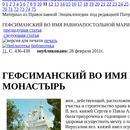
0
1
2
3
4
5
6
7
8
9
10
11
12
13
14
15
16
17
18
19
20
21
22
23
24
25
70
71
72
73
74
75
Материал из Православной Энциклопедии под редакцией Патр
ГЕФСИМАНСКИЙ ВО ИМЯ РАВНОАПОСТОЛЬНОЙ МАР
предыдущая статья
следующая статья
печать
библиотека
11
, С. 436-438
опубликовано:
28 февраля 2011г.
ГЕФСИМАНСКИЙ ВО ИМЯ
МОНАСТЫРЬ
жен., действующий, расположен
участка и строительство храма 
II, вел. князей Сергея и Павла
была приурочена к годовщине со
здоровья осуществить мечту о п
Иерусалим вел. князей имел огр