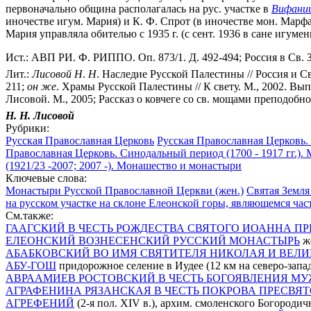
первоначально община располагалась на рус. участке в
Вифани
иночестве игум. Мария) и К. Ф. Спрот (в иночестве мон. Марфа
Мария управляла обителью с 1935 г. (с сент. 1936 в сане игум
Ист.: АВП РИ. Ф. РИППО. Оп. 873/1. Д. 492-494; Россия в Св. Зе
Лит.:
Лисовой
Н
.
Н
. Наследие Русской Палестины // Россия и Св
211;
он
же
. Храмы Русской Палестины // К свету. М., 2002. Вып
Лисовой. М., 2005; Рассказ о ковчеге со св. мощами преподоб
Н. Н.
Лисовой
Рубрики:
Русская Православная Церковь
Русская Православная Церковь.
Православная Церковь. Синодальный период (1700 - 1917 гг.).
(1921/23 -2007; 2007 -). Монашество и монастыри
Ключевые слова:
Монастыри Русской Православной Церкви (жен.)
Святая Земля
на русском участке на склоне Елеонской горы, являющемся час
См.также:
ГААГСКИЙ В ЧЕСТЬ РОЖДЕСТВА СВЯТОГО ИОАННА П
ЕЛЕОНСКИЙ ВОЗНЕСЕНСКИЙ РУССКИЙ МОНАСТЫРЬ
же
АБАБКОВСКИЙ ВО ИМЯ СВЯТИТЕЛЯ НИКОЛАЯ И ВЕЛ
АБУ-ГОШ
придорожное селение в Иудее (12 км на северо-запа
АВРААМИЕВ РОСТОВСКИЙ В ЧЕСТЬ БОГОЯВЛЕНИЯ М
АГРАФЕНИНА РЯЗАНСКАЯ В ЧЕСТЬ ПОКРОВА ПРЕСВЯ
АГРЕФЕНИЙ
(2-я пол. XIV в.), архим. смоленского Богородич