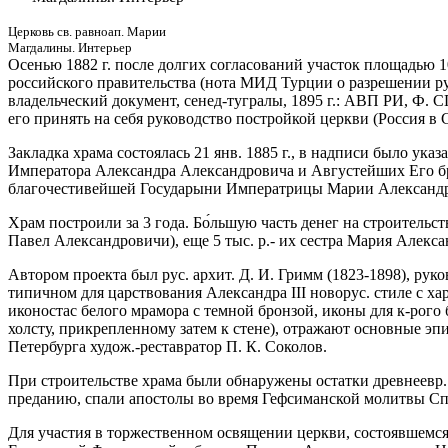
Церковь св. равноап. Марии
Магдалины. Интерьер
Осенью 1882 г. после долгих согласований участок площадью 10
российского правительства (нота МИД Турции о разрешении рус
владельческий документ, сенед-тугралы, 1895 г.: АВП РИ, Ф. СПб
его принять на себя руководство постройкой церкви (Россия в Св.
Закладка храма состоялась 21 янв. 1885 г., в надписи было у
Императора Александра Александровича и Августейших Его бр
благочестивейшей Государыни Императрицы Марии Александ
Храм построили за 3 года. Бо́льшую часть денег на строительст
Павел Александровичи), еще 5 тыс. р.- их сестра Мария Алекс
Автором проекта был рус. архит. Д. И. Гримм (1823-1898), ру
типичном для царствования Александра III новорус. стиле с х
иконостас белого мрамора с темной бронзой, иконы для к-рого
холсту, прикрепленному затем к стене), отражают основные э
Петербурга худож.-реставратор П. К. Соколов.
При строительстве храма были обнаружены остатки древнеевр.
преданию, спали апостолы во время Гефсиманской молитвы Сп
Для участия в торжественном освящении церкви, состоявшемся 