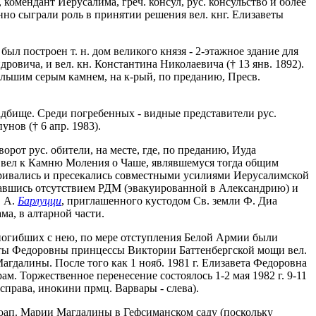
мендант Иерусалима, греч. консул, рус. консульство и более
но сыграли роль в принятии решения вел. кнг. Елизаветы
был построен т. н. дом великого князя - 2-этажное здание для
дровича, и вел. кн. Константина Николаевича († 13 янв. 1892).
ольшим серым камнем, на к-рый, по преданию, Пресв.
адбище. Среди погребенных - видные представители рус.
нов († 6 апр. 1983).
рот рус. обители, на месте, где, по преданию, Иуда
й вел к Камню Моления о Чаше, являвшемуся тогда общим
ривались и пресекались совместными усилиями Иерусалимской
овавшись отсутствием РДМ (эвакуированной в Александрию) и
. А.
Барлуцци
, приглашенного кустодом Св. земли Ф. Диа
ма, в алтарной части.
 погибших с нею, по мере отступления Белой Армии были
еты Федоровны принцессы Виктории Баттенбергской мощи вел.
гдалины. После того как 1 нояб. 1981 г. Елизавета Федоровна
. Торжественное перенесение состоялось 1-2 мая 1982 г. 9-11
 справа, инокини прмц. Варвары - слева).
ноап. Марии Магдалины в Гефсиманском саду (поскольку