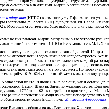
церемонии присутствовали губернатор Иерусалима Реуф-паша, ко
 храма-мемориала в память имп. Марии Александровны несомнен
есены ее мощи.
вного общества
(ИППО) в сев.-вост. углу Гефсиманского участка 
ы Георгиевны († 12 сент. 1891), супруги вел. кн. Павла Алексан
 г. Место для строительства было выбрано в углу сада, перед б
.
 храма во имя равноап. Марии Магдалины было устроено рус. кл
I, долголетний председатель ИППО в Иерусалиме ген. М. Г. Хрипу
сканского участка узкой асфальтированной дорогой. Напротив во
первой мировой войны здесь начинался коридор-отросток, к-ры
в сделать священный камень своим владением каждый раз оспа
. 1917) Иерусалима под брит. контроль францисканцы, воспольз
оили стену, преградив доступ к этому св. месту. По проекту архит
всех наций», 1919-1924), священный камень оказался внутри хра
Алапаевской шахте 18 июля 1918 г. ее мощи, как и останки др.
в Хабаровск, Пекин, Шанхай. Затем по желанию сестры Елизав
усалим и 17/30 янв. 1921 г. погребены в крипте храма Марии Ма
ыло решено перенести их мощи из крипты непосредственно в храм
по обеим сторонам солеи (мощи, прмц.
Елисаветы Феодоровны
-
тели: Вифанская община во имя Воскресения Христова с ц. рав