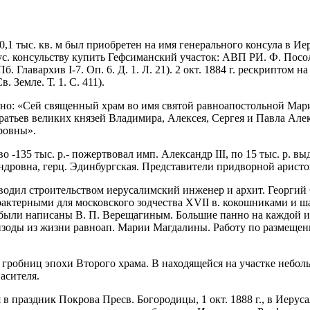
,1 тыс. кв. м был приобретен на имя генерального консула в Иер
. консульству купить Гефсиманский участок: АВП РИ. Ф. Посоль
. Главархив I-7. Оп. 6. Д. 1. Л. 21). 2 окт. 1884 г. рескриптом
 Земле. Т. 1. С. 411).
казано: «Сей священный храм во имя святой равноапостольной М
атьев великих князей Владимира, Алексея, Сергея и Павла Але
ровны».
во -135 тыс. р.- пожертвовал имп. Александр III, по 15 тыс. р. 
андровна, герц. Эдинбургская. Представители придворной арист
ководил строительством иерусалимский инженер и архит. Георгий
арактерными для московского зодчества XVII в. кокошниками и 
 были написаны В. П. Верещагиным. Большие панно на каждой из
пизоды из жизни равноап. Марии Магдалины. Работу по размещен
 гробниц эпохи Второго храма. В находящейся на участке небо
асителя.
в праздник Покрова Пресв. Богородицы, 1 окт. 1888 г., в Иерус