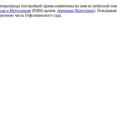
ператрицы постройкой храма-памятника во имя ее небесной по
сии в Иерусалиме
(РДМ) архим.
Антонин (Капустин)
. Показывая
ерхнюю часть Гефсиманского сада.