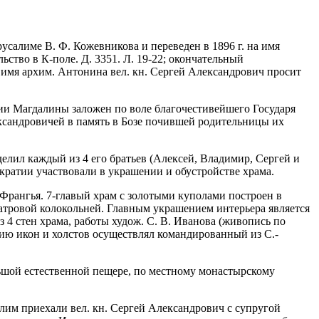
усалиме В. Ф. Кожевникова и переведен в 1896 г. на имя
ство в К-поле. Д. 3351. Л. 19-22; окончательный
 на имя архим. Антонина вел. кн. Сергей Александрович просит
арии Магдалины заложен по воле благочестивейшего Государя
ксандровичей в память в Бозе почившей родительницы их
выделил каждый из 4 его братьев (Алексей, Владимир, Сергей и
ократии участвовали в украшении и обустройстве храма.
 Франгья. 7-главый храм с золотыми куполами построен в
шатровой колокольней. Главным украшением интерьера является
 4 стен храма, работы худож. С. В. Иванова (живопись по
ию икон и холстов осуществлял командированный из С.-
льшой естественной пещере, по местному монастырскому
алим приехали вел. кн. Сергей Александрович с супругой