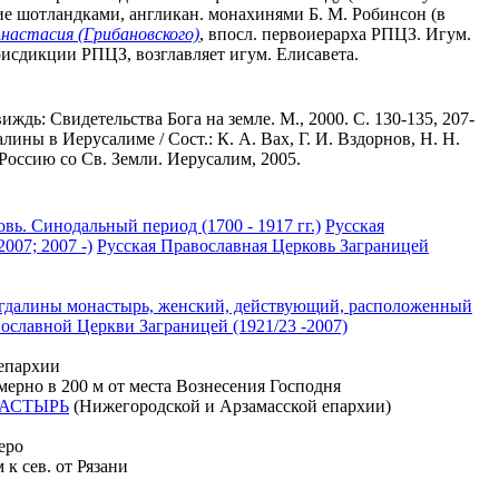
ие шотландками, англикан. монахинями Б. М. Робинсон (в
настасия (Грибановского)
, впосл. первоиерарха РПЦЗ. Игум.
юрисдикции РПЦЗ, возглавляет игум. Елисавета.
иждь: Свидетельства Бога на земле. М., 2000. С. 130-135, 207-
лины в Иерусалиме / Сост.: К. А. Вах, Г. И. Вздорнов, Н. Н.
Россию со Св. Земли. Иерусалим, 2005.
вь. Синодальный период (1700 - 1917 гг.)
Русская
007; 2007 -)
Русская Православная Церковь Заграницей
гдалины монастырь, женский, действующий, расположенный
славной Церкви Заграницей (1921/23 -2007)
епархии
ерно в 200 м от места Вознесения Господня
АСТЫРЬ
(Нижегородской и Арзамасской епархии)
Неро
 к сев. от Рязани