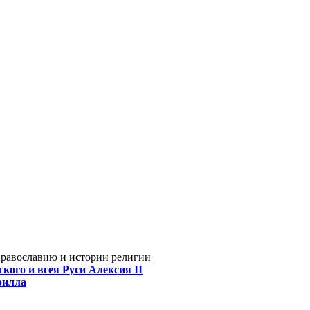
Православию и истории религии
кого и всея Руси Алексия II
рилла