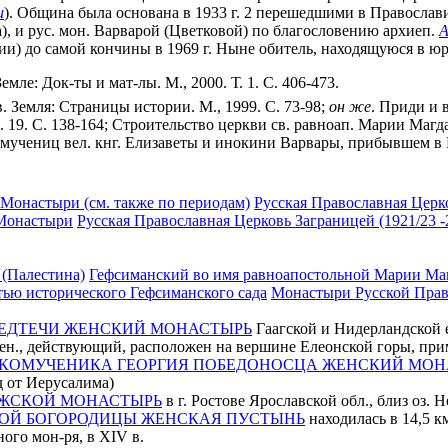
и
). Община была основана в 1933 г. 2 перешедшими в Православ
), и рус. мон. Варварой (Цветковой) по благословению архиеп.
А
ении) до самой кончины в 1969 г. Ныне обитель, находящуюся в 
мле: Док-ты и мат-лы. М., 2000. Т. 1. С. 406-473.
. Земля: Страницы истории. М., 1999. С. 73-98;
он
же
. Приди и в
. 19. С. 138-164; Строительство церкви св. равноап. Марии Магда
номучениц вел. кнг. Елизаветы и инокини Варвары, прибывшем в 
 Монастыри (см. также по периодам)
Русская Православная Церко
 Монастыри
Русская Православная Церковь Заграницей (1921/23 -2
 (Палестина)
Гефсиманский во имя равноапостольной Марии Ма
тью исторического Гефсиманского сада
Монастыри Русской Право
РЕДТЕЧИ ЖЕНСКИЙ МОНАСТЫРЬ
Гаагской и Нидерландской 
н., действующий, расположен на вершине Елеонской горы, прим
ИКОМУЧЕНИКА ГЕОРГИЯ ПОБЕДОНОСЦА ЖЕНСКИЙ МОН
д от Иерусалима)
УЖСКОЙ МОНАСТЫРЬ
в г. Ростове Ярославской обл., близ оз. 
ТОЙ БОГОРОДИЦЫ ЖЕНСКАЯ ПУСТЫНЬ
находилась в 14,5 км
ного мон-ря, в XIV в.