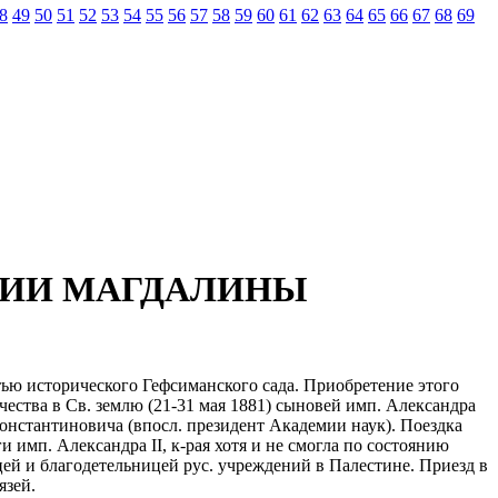
8
49
50
51
52
53
54
55
56
57
58
59
60
61
62
63
64
65
66
67
68
69
РИИ МАГДАЛИНЫ
тью исторического Гефсиманского сада. Приобретение этого
чества в Св. землю (21-31 мая 1881) сыновей имп. Александра
 Константиновича (впосл. президент Академии наук). Поездка
имп. Александра II, к-рая хотя и не смогла по состоянию
цей и благодетельницей рус. учреждений в Палестине. Приезд в
язей.