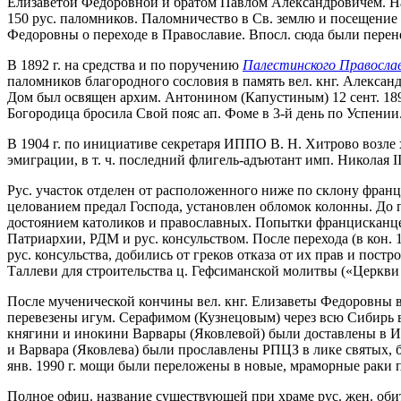
Елизаветой Федоровной и братом Павлом Александровичем. На 
150 рус. паломников. Паломничество в Св. землю и посещение
Федоровны о переходе в Православие. Впосл. сюда были перен
В 1892 г. на средства и по поручению
Палестинского Правосла
паломников благородного сословия в память вел. кнг. Александр
Дом был освящен архим. Антонином (Капустиным) 12 сент. 1892
Богородица бросила Свой пояс ап. Фоме в 3-й день по Успении
В 1904 г. по инициативе секретаря ИППО В. Н. Хитрово возле
эмиграции, в т. ч. последний флигель-адъютант имп. Николая I
Рус. участок отделен от расположенного ниже по склону франци
целованием предал Господа, установлен обломок колонны. До 
достоянием католиков и православных. Попытки францисканце
Патриархии, РДМ и рус. консульством. После перехода (в кон
рус. консульства, добились от греков отказа от их прав и постр
Таллеви для строительства ц. Гефсиманской молитвы («Церкви 
После мученической кончины вел. кнг. Елизаветы Федоровны в 
перевезены игум. Серафимом (Кузнецовым) через всю Сибирь 
княгини и инокини Варвары (Яковлевой) были доставлены в Иер
и Варвара (Яковлева) были прославлены РПЦЗ в лике святых, б
янв. 1990 г. мощи были переложены в новые, мраморные раки 
Полное офиц. название существующей при храме рус. жен. оби