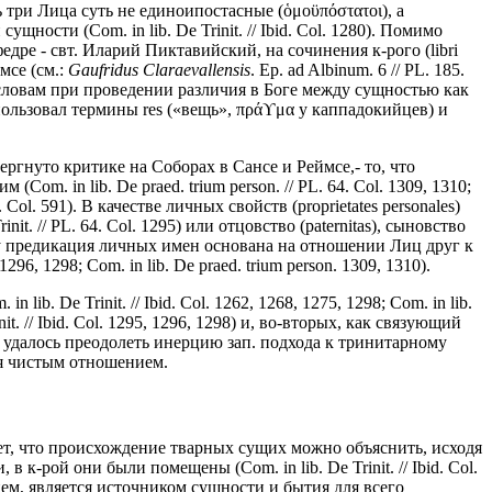
ь три Лица суть не единоипостасные (ὁμοϋπόστατοι), а
ости (Com. in lib. De Trinit. // Ibid. Col. 1280). Помимо
ре - свт. Иларий Пиктавийский, на сочинения к-рого (libri
мсе (см.:
Gaufridus Claraevallensis
. Ep. ad Albinum. 6 // PL. 185.
богословам при проведении различия в Боге между сущностью как
использовал термины res («вещь», πράϒμα у каппадокийцев) и
ргнуто критике на Соборах в Сансе и Реймсе,- то, что
 in lib. De praed. trium person. // PL. 64. Col. 1309, 1310;
bid. Col. 591). В качестве личных свойств (proprietates personales)
nit. // PL. 64. Col. 1295) или отцовство (paternitas), сыновство
оскольку предикация личных имен основана на отношении Лиц друг к
1296, 1298; Com. in lib. De praed. trium person. 1309, 1310).
ib. De Trinit. // Ibid. Col. 1262, 1268, 1275, 1298; Com. in lib.
nit. // Ibid. Col. 1295, 1296, 1298) и, во-вторых, как связующий
 П. не удалось преодолеть инерцию зап. подхода к тринитарному
ся чистым отношением.
ет, что происхождение тварных сущих можно объяснить, исходя
 к-рой они были помещены (Com. in lib. De Trinit. // Ibid. Col.
ем, является источником сущности и бытия для всего