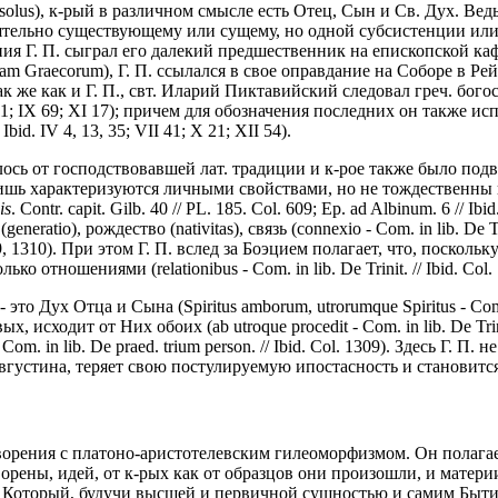
 solus), к-рый в различном смысле есть Отец, Сын и Св. Дух. Вед
тельно существующему или сущему, но одной субсистенции или сущн
 Г. П. сыграл его далекий предшественник на епископской кафед
mdam Graecorum), Г. П. ссылался в свое оправдание на Соборе в Рей
). Так же как и Г. П., свт. Иларий Пиктавийский следовал греч. 
I 11; IX 69; XI 17); причем для обозначения последних он также 
d. IV 4, 13, 35; VII 41; X 21; XII 54).
ось от господствовавшей лат. традиции и к-рое также было подве
характеризуются личными свойствами, но не тождественны им (Com.
is
. Contr. capit. Gilb. 40 // PL. 185. Col. 609; Ep. ad Albinum. 6 // I
atio), рождество (nativitas), связь (connexio - Com. in lib. De Tri
Col. 1309, 1310). При этом Г. П. вслед за Боэцием полагает, что, п
ко отношениями (relationibus - Com. in lib. De Trinit. // Ibid. Col. 
о Дух Отца и Сына (Spiritus amborum, utrorumque Spiritus - Com. in l
рвых, исходит от Них обоих (ab utroque procedit - Com. in lib. De Tri
Com. in lib. De praed. trium person. // Ibid. Col. 1309). Здесь Г.
 Августина, теряет свою постулируемую ипостасность и становит
творения с платоно-аристотелевским гилеоморфизмом. Он полага
орены, идей, от к-рых как от образцов они произошли, и материи, в
г, Который, будучи высшей и первичной сущностью и самим Быти