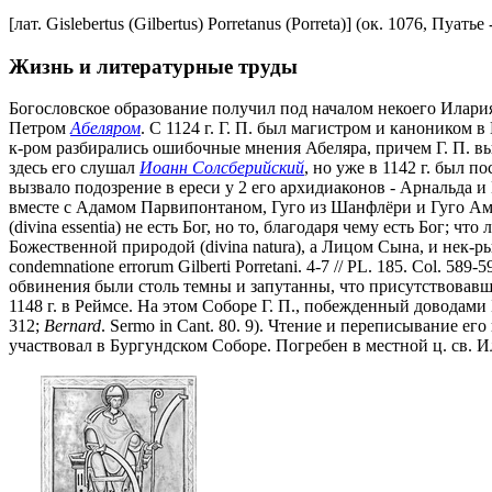
[лат. Gislebertus (Gilbertus) Porretanus (Porreta)] (ок. 1076, Пуать
Жизнь и литературные труды
Богословское образование получил под началом некоего Илария
Петром
Абеляром
. С 1124 г. Г. П. был магистром и каноником 
к-ром разбирались ошибочные мнения Абеляра, причем Г. П. вы
здесь его слушал
Иоанн Солсберийский
, но уже в 1142 г. был 
вызвало подозрение в ереси у 2 его архидиаконов - Арнальда и
вместе с Адамом Парвипонтаном, Гуго из Шанфлёри и Гуго Амь
(divina essentia) не есть Бог, но то, благодаря чему есть Бог; 
Божественной природой (divina natura), а Лицом Сына, и нек-ры
condemnatione errorum Gilberti Porretani. 4-7 // PL. 185. Col. 589-59
обвинения были столь темны и запутанны, что присутствовавший
1148 г. в Реймсе. На этом Соборе Г. П., побежденный доводами
312;
Bernard
. Sermo in Cant. 80. 9). Чтение и переписывание е
участвовал в Бургундском Соборе. Погребен в местной ц. св. И