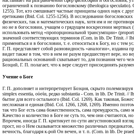
настаивает на разграничении сфер философии и богословия, утв
ограничений к познанию богословскому (theologica speculatio)
1255). Тот, кто смешивает частные принципы одних наук с друг
еретиками (Ibid. Col. 1255-1256). В исследовании богословск
физических, так и математических наук, хотя им и не противо
но не в богословии, учащем о грядущем воскресении мертвых (Com
использовать метод «пропорциональной трансумпции» (proportio
значений соответствующих терминов (Com. in lib. De Trinit. // 
применяться и в богословии, т. е. относиться к Богу, но с тем
Г. П. представляет собой разновидность «аналогии», издавна п
видит также в том, что в нем не разум предшествует вере, но вер
рациональных оснований схватывает то, для познания чего челове
Боэций, Г. П. полагает, что к вере следует присоединять разумен
Учение о Боге
Г. П. дополняет и интерпретирует Боэция, скрыто полемизируя с 
simplex essentia, οὐσία, редко substantia - Com. in lib. De Trinit.
бытие для всего остального (Ibid. Col. 1269). Как таковая, Бо
несложная и единая (Ibid. Col. 1266, 1268, 1269). Именно поэтом
так что Бог есть сама божественность, сама премудрость, само мог
Качество и количество в Боге не суть то, чем они считаются, но с
Впрочем, иногда Г. П. критикует по сути августиновский взгляд
прост, но о Нем сказывается множество различных предикатов, 
вечность, благодаря к-рой Он вечен, и т. п. (Com. in lib. De praed