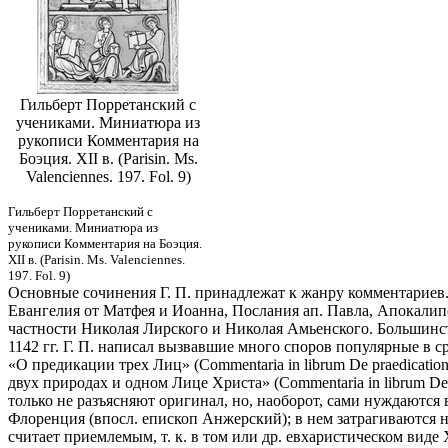
Гильберт Порретанский с
учениками. Миниатюра из
рукописи Комментария на
Боэция. XII в. (Parisin. Ms.
Valenciennes. 197. Fol. 9)
Гильберт Порретанский с
учениками. Миниатюра из
рукописи Комментария на Боэция.
XII в. (Parisin. Ms. Valenciennes.
197. Fol. 9)
Основные сочинения Г. П. принадлежат к жанру комментариев.
Евангелия от Матфея и Иоанна, Послания ап. Павла, Апокалипс
частности Николая Лирского и Николая Амьенского. Большинст
1142 гг. Г. П. написал вызвавшие много споров популярные в сре
«О предикации трех Лиц» (Commentaria in librum De praedication
двух природах и одном Лице Христа» (Commentaria in librum De 
только не разъясняют оригинал, но, наоборот, сами нуждаются 
Флоренция (впосл. епископ Анжерский); в нем затрагиваются н
считает приемлемым, т. к. в том или др. евхаристическом виде