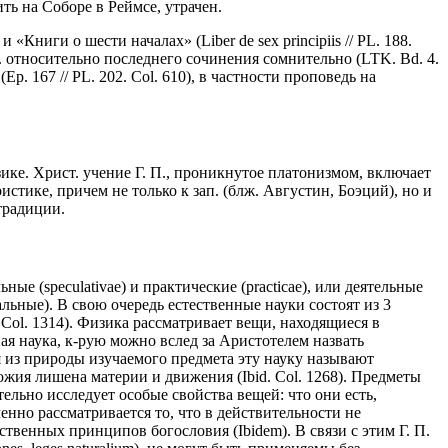
ть на Соборе в Реймсе, утрачен.
 «Книги о шести началах» (Liber de sex principiis // PL. 188.
П. относительно последнего сочинения сомнительно (LTK. Bd. 4.
p. 167 // PL. 202. Col. 610), в частности проповедь на
зике. Христ. учение Г. П., проникнутое платонизмом, включает
стике, причем не только к зап. (блж. Августин, Боэций), но и
 традиции.
ные (speculativae) и практические (practicae), или деятельные
альные). В свою очередь естественные науки состоят из 3
bid. Col. 1314). Физика рассматривает вещи, находящиеся в
ая наука, к-рую можно вслед за Аристотелем назвать
одя из природы изучаемого предмета эту науку называют
ожия лишена материи и движения (Ibid. Col. 1268). Предметы
ательно исследует особые свойства вещей: что они есть,
еченно рассматривается то, что в действительности не
ственных принципов богословия (Ibidem). В связи с этим Г. П.