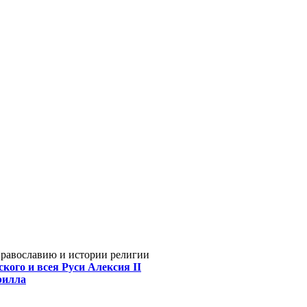
Православию и истории религии
кого и всея Руси Алексия II
рилла