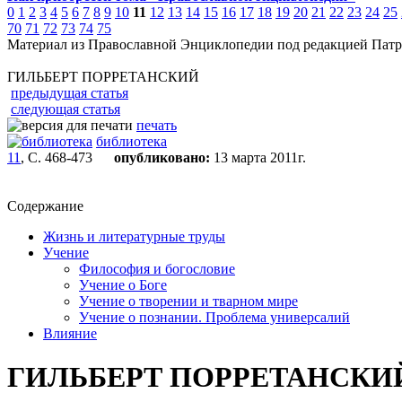
0
1
2
3
4
5
6
7
8
9
10
11
12
13
14
15
16
17
18
19
20
21
22
23
24
25
70
71
72
73
74
75
Материал из Православной Энциклопедии под редакцией Патр
ГИЛЬБЕРТ ПОРРЕТАНСКИЙ
предыдущая статья
следующая статья
печать
библиотека
11
, С. 468-473
опубликовано:
13 марта 2011г.
Содержание
Жизнь и литературные труды
Учение
Философия и богословие
Учение о Боге
Учение о творении и тварном мире
Учение о познании. Проблема универсалий
Влияние
ГИЛЬБЕРТ ПОРРЕТАНСКИ