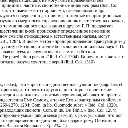
s, leges naturalium), не могут быть применяемы без
и принципы частные, свойственные лишь нек-рым (Ibid. Col.
как это имело место с арианами, савеллианами и др.
ользуются совершенно др. приемы, отличные от принципов как
разумного смертного» справедливо лишь в естественных науках,
ния терминов одного вида знания в другом Г. П. предлагает
осуществлении к-рой происходит определенное изменение
твенном смысле относящиеся к естественным наукам, могут
l. 1281, 1284). В целом метод «пропорциональной трансумпции» у
густину и Боэцию, отличие богословия от остальных наук Г. П.
ая веруем, а веруя познаем», т. е. вера без к.-л.
raed. trium person. // Ibid. Col. 1304). Впрочем, так же как и
гласие разума сочетать с верой (Ibid. Col. 1310).
deitas),- это «простая и единственная сущность» (singularis et
ое не происходит от чего-то другого, но от к-рого проистекает
. материи и движения, а потому первичная, абсолютно простая,
ть тождественна Ему Самому, а также Его характерным свойствам,
9-1270, 1284; Com. in lib. Quomodo subst. // Ibid. Col. 1320).
одящих свойств (Com. in lib. De Trinit. // Ibid. Col. 1284).
вующие умом» (aliqui sensu parvuli), к-рые, услышав, что Бог
есть одновременно и единство, благодаря к-рому Он един, и
свт. Василия Великого - Ep. 234. 1).