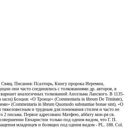
и Свящ. Писания: Псалтирь, Книгу пророка Иеремии,
иции они часто соединялись с толкованиями др. авторов, в
 вариант аналогичных толкований Ансельма Ланского. В 1135-
acra) Боэция: «О Троице» (Commentaria in librum De Trinitate),
ми» (Commentaria in librum Quomodo substantiae bonae sint), «О
саны тяжеловесным и трудным для понимания стилем и часто не
го 2 письма. Первое адресовано Матфею, аббату мон-ря св.
 совершении Евхаристии только под одним видом, что Г. П.
чащения младенцев и болящих под одним видом - PL. 188. Col.