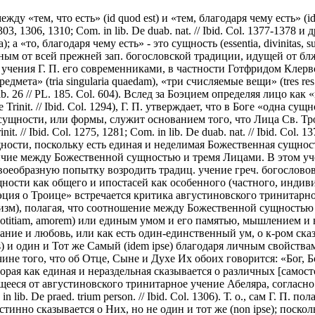
«тем, что есть» (id quod est) и «тем, благодаря чему есть» (id quo 
. 1303, 1306, 1310; Com. in lib. De duab. nat. // Ibid. Col. 1377-1378
 а «то, благодаря чему есть» - это сущность (essentia, divinitas, s
чным от всей прежней зап. богословской традиции, идущей от бл
учения Г. П. его современниками, в частности Готфридом Клервос
дмета» (tria singularia quaedam), «три счисляемые вещи» (tres res
 Gilb. 26 // PL. 185. Col. 604). Вслед за Боэцием определяя лицо
 De Trinit. // Ibid. Col. 1294), Г. П. утверждает, что в Боге «одна су
нство сущности, или формы, служит основанием того, что Лица Св.
. // Ibid. Col. 1275, 1281; Com. in lib. De duab. nat. // Ibid. Col. 137
ности, поскольку есть единая и неделимая Божественная сущност
ичие между Божественной сущностью и тремя Лицами. В этом у
 своеобразную попытку возродить традиц. учение греч. богослов
 сущности как общего и ипостасей как особенного (частного, инд
ция о Троице» встречается критика августиновского тринитарно
дализм), полагая, что соотношение между Божественной сущност
titiam, amorem) или единым умом и его памятью, мышлением и волей
нание и любовь, или как есть один-единственный ум, о к-ром ска
и один и Тот же Самый (idem ipse) благодаря личным свойствам ест
ричине того, что об Отце, Сыне и Духе Их обоих говорится: «Бог,
 которая как единая и нераздельная сказывается о различных [самос
ееся от августиновского тринитарное учение Абеляра, согласно 
ib. De praed. trium person. // Ibid. Col. 1306). Т. о., сам Г. П. п
 истинно сказывается о Них, но не один и тот же (non ipse); поско