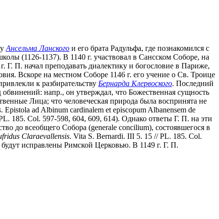
 у
Ансельма Ланского
и его брата Радульфа, где познакомился с
школы (1126-1137). В 1140 г. участвовал в Сансском Соборе, на
. Г. П. начал преподавать диалектику и богословие в Париже,
овия. Вскоре на местном Соборе 1146 г. его учение о Св. Троице
м привлекли к разбирательству
Бернарда Клервоского
. Последний
 обвинений: напр., он утверждал, что Божественная сущность
ожественные Лица; что человеческая природа была воспринята не
s
. Epistola ad Albinum cardinalem et episcopum Albanensem de
 // PL. 185. Col. 597-598, 604, 609, 614). Однако ответы Г. П. на эти
о до всеобщего Собора (generale concilium), состоявшегося в
fridus Claraevallensis
. Vita S. Bernardi. III 5. 15 // PL. 185. Col.
 будут исправлены Римской Церковью. В 1149 г. Г. П.