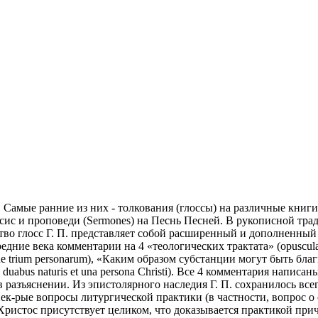
 Самые ранние из них - толкования (глоссы) на различные книг
ис и проповеди (Sermones) на Песнь Песней. В рукописной трад
во глосс Г. П. представляет собой расширенный и дополненный
дние века комментарии на 4 «теологических трактата» (opuscula s
e trium personarum), «Каким образом субстанции могут быть благи
duabus naturis et una persona Christi). Все 4 комментария напи
в разъяснении. Из эпистолярного наследия Г. П. сохранилось все
ек-рые вопросы литургической практики (в частности, вопрос о
 Христос присутствует целиком, что доказывается практикой при