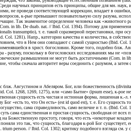
ерждая, что законы, руководящие естественным познанием (ratione
. Среди научных принципов есть принципы, общие для мн. наук, 
ими, не проведя соответствующей коррекции, впадает в ошибки, 
их вопросов, к-рые превышают познавательную силу разума, исп
речащие. Так знаменитое определение человека как «животного 
. in lib. De duab. nat. // Ibid. Col. 1394). Потому для примене
nalis transumptio), т. е. такой соразмерной перестановки, при 
Ibid. Col. 1281). Напр., категории качества и количества, в собс
 условием, что в Нем они совпадают с самой сущностью (Ibid. Co
рименявшейся в христ. богословии. Кроме того, подобно блж. Ав
а - разуму, поскольку в богословских исследованиях мы не «познав
ческие размышления не могут быть достаточными (Com. in lib. De p
ие, чтобы сначала авторитет веры соединить с разумом, а затем со
блж. Августином и Абеляром. Бог, или божественность (divinitas, 
 // Ibid. Col. 1268, 1269, 1275), или «само Бытие» (ipsum esse), к-р
жественная сущность есть чистая и истинная форма, лишенная к.-л
у Бог «есть то, что Он есть» (est id quod est), т. е. Его сущнос
ущество, сама справедливость, само величие и т. п. (Ibid. Col. 126
уть сама единственная и простая сущность, свободная от всех привх
 на Божественную простоту, говоря, что есть «некоторые младенст
поняли это так, что сущность, благодаря к-рой Бог существует, 
. trium person. // Ibid. Col. 1302; критику подобного взгляда см. у 