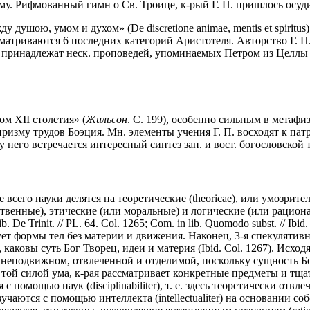
му. Рифмованный гимн о Св. Троице, к-рый Г. П. пришлось осуди
ушою, умом и духом» (De discretione animae, mentis et spiritus) и
ссматриваются 6 последних категорий Аристотеля. Авторство Г. 
же принадлежат неск. проповедей, упоминаемых Петром из Целлы (E
м XII столетия» (
Жильсон
. С. 199), особенно сильным в метафи
зму трудов Боэция. Мн. элементы учения Г. П. восходят к патри
 у него встречается интересный синтез зап. и вост. богословской
всего науки делятся на теоретические (theoricae), или умозритель
ественные), этические (или моральные) и логические (или рацион
 De Trinit. // PL. 64. Col. 1265; Com. in lib. Quomodo subst. // I
ет формы тел без материи и движения. Наконец, 3-я спекулятивн
, каковы суть Бог Творец, идеи и материя (Ibid. Col. 1267). Исх
 о неподвижном, отвлеченной и отделимой, поскольку сущность Б
 е. той силой ума, к-рая рассматривает конкретные предметы и тщ
 помощью наук (disciplinabiliter), т. е. здесь теоретически отвл
аются с помощью интеллекта (intellectualiter) на основании соб