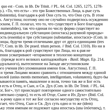
est - Com. in lib. De Trinit. // PL. 64. Col. 1265, 1275, 1278-
 и др.). «То, что есть» - это три Божественных Лица, к-рые суть
ubsistentia), благодаря к-рой Они суть то, что Они суть. В этом
ж. Августина; поэтому оно не случайно подверглось осуждению
ким, Г. П. полагал, что то, что существует в Боге благодаря
 numerabiles), так что единая по числу форма существует во
 как «индивидуальную субстанцию (ипостась) разумной природы»
щность (essentia) и три субстанции (substantiae, ипостаси)» (Com. in
 Троицы, будучи тремя отличными друг от друга единицами (tres
7; Com. in lib. De praed. trium person. // Ibid. Col. 1310). Но ни в
ь, благодаря к-рой существуют три Лица, но к-рая не
чении усматривают «вторжение в теологию концепции
ов (прежде всего великих каппадокийцев -
Basil
.
Magn
. Ep. 214.
ивидуального), вытесненное на Западе августиновским
го учения (без упоминания имени блж. Августина). Г. П.
ью и тремя Лицами можно сравнить с отношением между единой
 (unius mentis memoriam, intelligentiam, voluntatem), будто бы
зываются память, мышление и воля, точно так же и Бог есть
ь и Отец, и Сын, и Св. Дух (Com. in lib. De Trinit. // PL. 64.
 Бог, Бог», тут происходит повторение одного самостоятельно
тоятельно сущих], то есть об Отце, Сыне и Их Духе» (Ibid. Col.
к-рому один и тот же Бог согласно могуществу есть Отец,
олагает, что Отец, Сын и Св. Дух суть одно и то же (idem)
льку этим именам не подлежит одна ипостась (una ὑπόστασις), т.