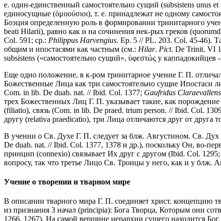
е. один-единственный самостоятельно сущий (subsistens unus et
единосущные (ὁμοούσιοι), т. е. принадлежат не одному самостоя
Боэция определенную роль в формировании тринитарного учения
beati Hilarii), равно как и на сочинения нек-рых греков (quoru
Col. 591; ср.:
Philippus Harvengius
. Ep. 5 // PL. 203. Col. 45-46
общим и ипостасями как частным (см.:
Hilar
.
Pict
. De Trinit. V
subsistens («самостоятельно сущий», ὑφεστώς у каппадокийцев - Ibi
Еще одно положение, в к-ром тринитарное учение Г. П. отличал
Божественные Лица как три самостоятельно сущие Ипостаси лишь 
Com. in lib. De duab. nat. // Ibid. Col. 1377;
Gaufridus Claraevallens
трех Божественных Лиц Г. П. указывает такие, как порождение (gener
(filiatio), связь (Com. in lib. De praed. trium person. // Ibid. 
другу (relativa praedicatio), три Лица отличаются друг от друга толь
В учении о Св. Духе Г. П. следует за блж. Августином. Св. Дух - эт
De duab. nat. // Ibid. Col. 1377, 1378 и др.), поскольку Он, во-пе
принцип (connexio) связывает Их друг с другом (Ibid. Col. 1295; 
вопросу, так что третье Лицо Св. Троицы у него, как и у блж.
Учение о творении и тварном мире
В описании тварного мира Г. П. соединяет христ. концепцию 
из признания 3 начал (principia): Бога Творца, Которым они сотв
1266, 1267). На самой вершине иерархии сущего находится Бо