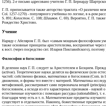
1256). 2-е письмо адресовано учителю Г. П. Бернарду Шартрско
Г. П. приписывается также авторство трактата «О различии между д
Col. 1257-1270) - популярного учебника по логике, в к-ром ра
S. 891;
Коплстон
. С. 108;
Шишков
. С. 69). Вероятно, Г. П. так
Рождество Христово.
Учение
Наряду с Абеляром Г. П. был «самым мощным философским умо
также основные принципы аристотелизма, воспринятые через при
к вост. (через посредство свт. Илария Пиктавийского), поэтому
Философия и богословие
В делении наук Г. П. следует за Аристотелем и Боэцием. Прежде 
(activae). Теоретические науки делятся на физические (или ест
частей: собственно физики, математики и богословия (Com. in lib.
движении, и формы тел вместе с материей. Математика исследу
метафизикой, рассматривает сами первоначала вещей (principia)
богословием, а исходя из его характерных признаков - наукой
естественные изучаются с помощью рассудка (rationabiliter), т.
благодаря чему есть и т. п. Математические предметы изучаются с
существует в отдельности. Наконец, божественные предметы изуч