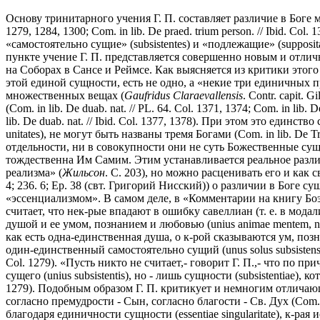
Основу тринитарного учения Г. П. составляет различие в Боге между 
1279, 1284, 1300; Com. in lib. De praed. trium person. // Ibid. Col
«самостоятельно сущие» (subsistentes) и «подлежащие» (supposita);
пункте учение Г. П. представляется совершенно новым и отли
на Соборах в Сансе и Реймсе. Как выясняется из критики этого 
этой единой сущности, есть не одно, а «некие три единичных пре
множественных вещах (
Gaufridus Claraevallensis
. Contr. capit.
(Com. in lib. De duab. nat. // PL. 64. Col. 1371, 1374; Com. in lib.
lib. De duab. nat. // Ibid. Col. 1377, 1378). При этом это еди
unitates), не могут быть названы тремя Богами (Com. in lib. De Trinit
отдельности, ни в совокупности они не суть Божественные сущ
тождественна Им Самим. Этим устанавливается реальное разл
реализма» (
Жильсон
. С. 203), но можно расценивать его и как
4; 236. 6; Ep. 38 (свт. Григорий Нисский)) о различии в Боге
«эссенциализмом». В самом деле, в «Комментарии на книгу Боэ
считает, что нек-рые впадают в ошибку савеллиан (т. е. в мо
душой и ее умом, познанием и любовью (unius animae mentem, no
как есть одна-единственная душа, о к-рой сказываются ум, поз
один-единственный самостоятельно сущий (unus solus subsistens) 
Col. 1279). «Пусть никто не считает,- говорит Г. П.,- что по п
сущего (unius subsistentis), но - лишь сущности (subsistentiae),
1279). Подобным образом Г. П. критикует и немногим отличающ
согласно премудрости - Сын, согласно благости - Св. Дух (Com. in l
благодаря единичности сущности (essentiae singularitate), к-рая