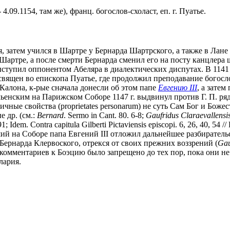
е - 4.09.1154, там же), франц. богослов-схоласт, еп. г. Пуатье.
, затем учился в Шартре у Бернарда Шартрского, а также в Лане
в Шартре, а после смерти Бернарда сменил его на посту канцлера 
ступил оппонентом Абеляра в диалектических диспутах. В 1141 г
посвящен во епископа Пуатье, где продолжил преподавание богосл
 Калона, к-рые сначала донесли об этом папе
Евгению III
, а зате
енским на Парижском Соборе 1147 г. выдвинул против Г. П. ряд
что личные свойства (proprietates personarum) не суть Сам Бог и Б
е др. (см.:
Bernard
. Sermo in Cant. 80. 6-8;
Gaufridus Claraevallensi
1; Idem. Contra capitula Gilberti Pictaviensis episcopi. 6, 26, 40, 54
 на Соборе папа Евгений III отложил дальнейшее разбирательств
 Бернарда Клервоского, отрекся от своих прежних воззрений (
Gau
го комментариев к Боэцию было запрещено до тех пор, пока они не
лария.