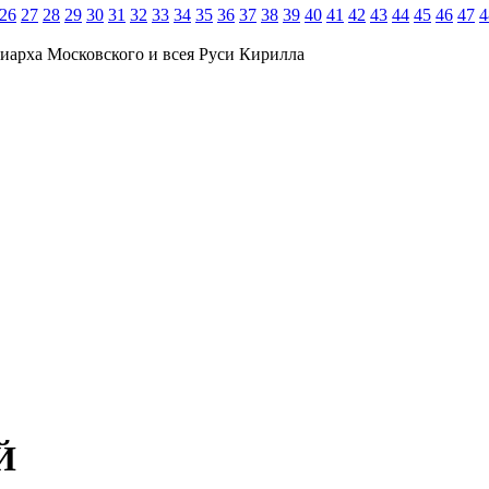
26
27
28
29
30
31
32
33
34
35
36
37
38
39
40
41
42
43
44
45
46
47
4
иарха Московского и всея Руси Кирилла
Й