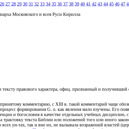
26
27
28
29
30
31
32
33
34
35
36
37
38
39
40
41
42
43
44
45
46
47
4
иарха Московского и всея Руси Кирилла
и тексту правового характера, офиц. признанный и получивший 
ринятому комментарию, с XIII в. такой комментарий чаще обознач
роцесс формирования G. o. как явления мало изучены. Его появл
нции и богословия в качестве отдельных учебных дисциплин, с
ала трактовку текста Библии или положений того или иного закон
всех ун-тах, так и вне их, не вызывала возражений властей (цер