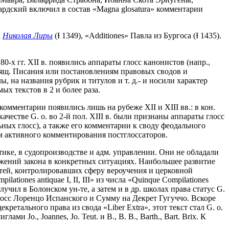
ардский включил в состав «Magna glosatura» комментарии
а
Николая Лиры
(Ɨ 1349), «Additiones» Павла из Бургоса (Ɨ 1435).
-х гг. XII в. появились аппараты глосс канонистов (напр.,
 Свящ. Писания или постановлениям правовых сводов и
, на названия рубрик и титулов и т. д.- и носили характер
х текстов в 2 и более раза.
омментарии появились лишь на рубеже XII и XIII вв.: в кон.
ачестве G. o. во 2-й пол. XIII в. были признаны аппараты глосс
ьных глосс), а также его комментарии к своду феодального
ом активного комментирования постглоссаторов.
ктике, в судопроизводстве и адм. управлении. Они не обладали
жений закона в конкретных ситуациях. Наибольшее развитие
стей, контролировавших сферу вероучения и церковной
iones antiquae I, II, III» из числа «Quinque Compilationes
учил в Болонском ун-те, а затем и в др. школах права статус G.
лосс Лоренцо Испанского и Сумму на Декрет Гугуччо. Вскоре
етального права из свода «Liber Extra», этот текст стал G. o.
o., Joannes, Jo. Teut. и B., B. B., Barth., Bart. Brix. К