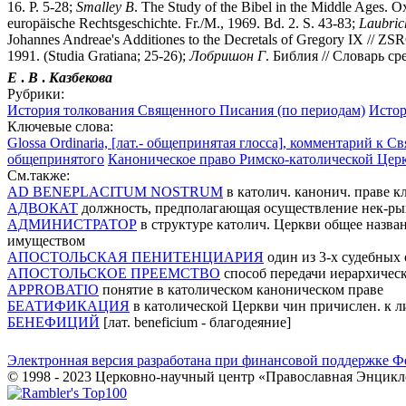
16. P. 5-28;
Smalley
B
. The Study of the Bibel in the Middle Ages. Ox
europäische Rechtsgeschichte. Fr./M., 1969. Bd. 2. S. 43-83;
Laubric
Johannes Andreae's Additiones to the Decretals of Gregory IX // ZS
1991. (Studia Gratiana; 25-26);
Лобришон
Г
. Библия // Словарь сре
Е
.
В
.
Казбекова
Рубрики:
История толкования Священного Писания (по периодам)
Истор
Ключевые слова:
Glossa Ordinaria, [лат.- общепринятая глосса], комментарий 
общепринятого
Каноническое право Римско-католической Цер
См.также:
AD BENEPLACITUM NOSTRUM
в католич. канонич. праве к
АДВОКАТ
должность, предполагающая осуществление нек-рых
АДМИНИСТРАТОР
в структуре католич. Церкви общее назв
имуществом
АПОСТОЛЬСКАЯ ПЕНИТЕНЦИАРИЯ
один из 3-х судебных
АПОСТОЛЬСКОЕ ПРЕЕМСТВО
способ передачи иерархическ
APPROBATIO
понятие в католическом каноническом праве
БЕАТИФИКАЦИЯ
в католической Церкви чин причислен. к л
БЕНЕФИЦИЙ
[лат. beneficium - благодеяние]
Электронная версия разработана при финансовой поддержке Ф
© 1998 - 2023 Церковно-научный центр «Православная Энцикл