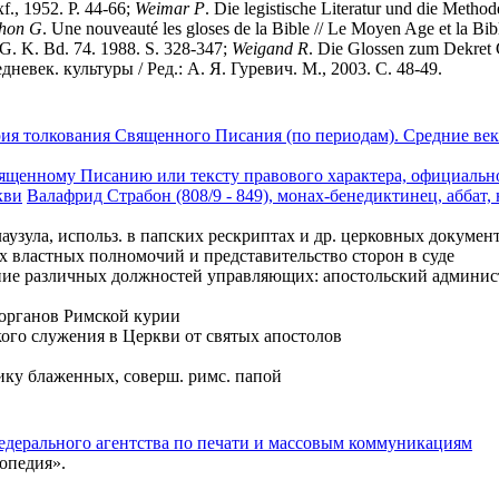
f., 1952. P. 44-66;
Weimar
P
. Die legistische Literatur und die Method
hon
G
. Une nouveauté les gloses de la Bible // Le Moyen Age et la Bib
RG. K. Bd. 74. 1988. S. 328-347;
Weigand
R
. Die Glossen zum Dekret 
дневек. культуры / Ред.: А. Я. Гуревич. М., 2003. C. 48-49.
ия толкования Священного Писания (по периодам). Средние ве
к Священному Писанию или тексту правового характера, официал
кви
Валафрид Страбон (808/9 - 849), монах-бенедиктинец, аббат,
лаузула, использ. в папских рескриптах и др. церковных докумен
 властных полномочий и представительство сторон в суде
ание различных должностей управляющих: апостольский админи
 органов Римской курии
ого служения в Церкви от святых апостолов
ику блаженных, соверш. римс. папой
едерального агентства по печати и массовым коммуникациям
опедия».