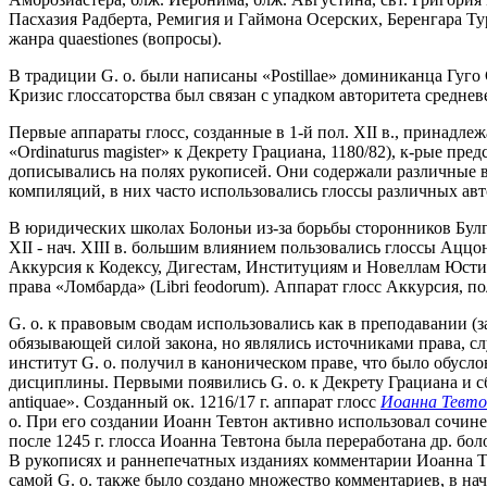
Пасхазия Радберта, Ремигия и Гаймона Осерских, Беренгара Ту
жанра quaestiones (вопросы).
В традиции G. o. были написаны «Postillae» доминиканца Гуго Сен
Кризис глоссаторства был связан с упадком авторитета средневе
Первые аппараты глосс, созданные в 1-й пол. XII в., принадле
«Ordinaturus magister» к Декрету Грациана, 1180/82), к-рые п
дописывались на полях рукописей. Они содержали различные вид
компиляций, в них часто использовались глоссы различных авт
В юридических школах Болоньи из-за борьбы сторонников Булгар
XII - нач. XIII в. большим влиянием пользовались глоссы Аццон
Аккурсия к Кодексу, Дигестам, Институциям и Новеллам Юстиниа
права «Ломбарда» (Libri feodorum). Аппарат глосс Аккурсия, п
G. о. к правовым сводам использовались как в преподавании (з
обязывающей силой закона, но являлись источниками права, с
институт G. o. получил в каноническом праве, что было обус
дисциплины. Первыми появились G. о. к Декрету Грациана и сбор
antiquae». Созданный ок. 1216/17 г. аппарат глосс
Иоанна Тевто
o. При его создании Иоанн Тевтон активно использовал сочин
после 1245 г. глосса Иоанна Тевтона была переработана др. бол
В рукописях и раннепечатных изданиях комментарии Иоанна Тевтон
самой G. о. также было создано множество комментариев, в нач