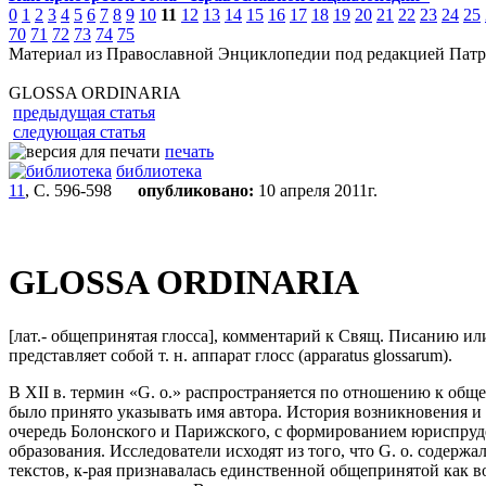
0
1
2
3
4
5
6
7
8
9
10
11
12
13
14
15
16
17
18
19
20
21
22
23
24
25
70
71
72
73
74
75
Материал из Православной Энциклопедии под редакцией Патр
GLOSSA ORDINARIA
предыдущая статья
следующая статья
печать
библиотека
11
, С. 596-598
опубликовано:
10 апреля 2011г.
GLOSSA ORDINARIA
[лат.- общепринятая глосса], комментарий к Свящ. Писанию ил
представляет собой т. н. аппарат глосс (apparatus glossarum).
В XII в. термин «G. o.» распространяется по отношению к общеп
было принято указывать имя автора. История возникновения и п
очередь Болонского и Парижского, с формированием юриспруде
образования. Исследователи исходят из того, что G. o. содерж
текстов, к-рая признавалась единственной общепринятой как во 