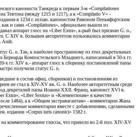
нского канониста Танкреда к первым 3-м «Compilationes
а Тевтона (между 1215 и 1217), а к «Compilatio V» -
создания в 1234 г. испан. канонистом Рамоном Пеньяфортским
как и сами «Compilationes», официально вышли из
ал аппарат глосс на «Liber Extra», к-рый был признан G. о.,
Bern. С XIV в. большим авторитетом пользовались комментарии
. Andr.
атус G. о. Так, к наиболее пространному из этих декретальных
та Бернарда Компостельского Младшего, написанный в 50-х гг.
 20-х гг. XIV в.- аппарат глосс к сборнику постановлений папы
быстро получили статус G. о.
ошедшие в состав офиц. сборников) и постановлениям из
риев не стал в XIV-XV вв. G. o. Наиболее авторитетным среди
свод декреталий папы Иоанна XXII. Франц. канонист XVI в.
er Extra», «Liber Sextus» и «Клементинам» в качестве
осле 1484), а к «Общим экстравагантам» - комментарии Жана
перечисленные комментарии вместе с добавлениями, сделанными
издании «Corpus iuris canonici» 1582 г.
 на комментирование глоссы, что привело во 2-й пол. XIV-XV