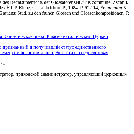
e des Rechtsunterrichts der Glossatorenzeit // Ius commune: Zschr. f.
le / Éd. P. Riche, G. Laubrichon. P., 1984. P. 95-114;
Pennington
K
.
Gratians: Stud. zu den frühen Glossen und Glossenkompositionen. R.,
ка
Каноническое право Римско-католический Церкви
ьно признанный и получивший статус единственного
 немецкий богослов и поэт
Экзегетика средневековая
тах
стратор, приходской администратор, управляющий церковным