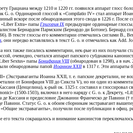
ту Грациана между 1210 и 1220 гг. появился аппарат глосс боло
ак G. о. Ординарной глоссой к «Compilatio IV» стал аппарат Иоанн
нный вскоре после обнародования этого свода в 1226 г. После 
а «Liber Extra» папы
Григория IX
предыдущие ординарные глоссы, 
истом Бернардом Пармским (Бернардо ди Ботоне). Бернард создав
1266). В тексте глоссы его комментарии отмечались сиглами B., 
а
, они нередко вставлялись в текст G. о. и отмечались как Add. Jo
 на них также писались комментарии, нек-рые из них получали ст
оссой, очевидно, считался аппарат папского субдиакона канонис
«Liber Sextus» папы
Бонифация VIII
(обнародован в 1298), а в нач.
е были обнародованы папой
Иоанном XXII
в 1317 г. Эти аппараты 
II» (Экстраваганты Иоанна XXII, т. е. папские декреталии, не в
еталии от Бонифация VIII до Сикста V), но ни один из коммента
ссаня (Ценцелина), к-рый ок. 1325 г. составил и глоссировал 
ici» (1500-1503), включил в него наряду с G. o. к Декрету, «Lib
 де Кассаня и предисловие Джованни Франческо де Павини († п
 де Павини. Статус G. o. к обоим сборникам экстравагант выше
Общие экстраваганты», получили после публикации в офиц. рим. 
е его текста сокращалось и внимание канонистов переключалось