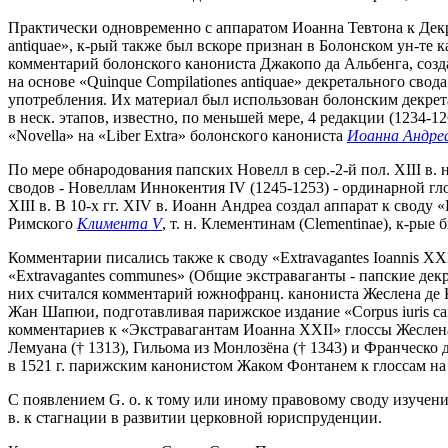
Практически одновременно с аппаратом Иоанна Тевтона к Декре
antiquae», к-рый также был вскоре признан в Болонском ун-те к
комментарий болонского канониста Джакопо да Альбенга, созда
на основе «Quinque Compilationes antiquae» декретального свод
употребления. Их материал был использован болонским декретал
в неск. этапов, известно, по меньшей мере, 4 редакции (1234-
«Novella» на «Liber Extra» болонского канониста
Иоанна Андре
По мере обнародования папских Новелл в сер.-2-й пол. XIII в.
сводов - Новеллам Иннокентия IV (1245-1253) - ординарной гл
XIII в. В 10-х гг. XIV в. Иоанн Андреа создал аппарат к своду 
Римского
Климента V
, т. н. Клементинам (Clementinae), к-ры
Комментарии писались также к своду «Extravagantes Ioannis XX
«Extravagantes communes» (Общие экстраваганты - папские декр
них считался комментарий южнофранц. канониста Жеслена де Ка
Жан Шапюи, подготавливая парижское издание «Corpus iuris canon
комментариев к «Экстравагантам Иоанна XXII» глоссы Жеслена
Лемуана († 1313), Гильома из Монлозёна († 1343) и Франческо
в 1521 г. парижским канонистом Жаком Фонтанем к глоссам на «
С появлением G. o. к тому или иному правовому своду изучени
в. к стагнации в развитии церковной юриспруденции.