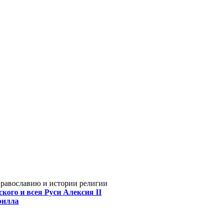
Православию и истории религии
кого и всея Руси Алексия II
рилла