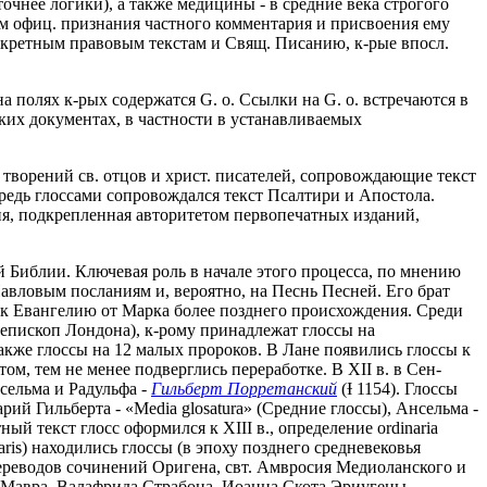
точнее логики), а также медицины - в средние века строгого
зм офиц. признания частного комментария и присвоения ему
онкретным правовым текстам и Свящ. Писанию, к-рые впосл.
 полях к-рых содержатся G. o. Ссылки на G. o. встречаются в
ских документах, в частности в устанавливаемых
творений св. отцов и христ. писателей, сопровождающие текст
ередь глоссами сопровождался текст Псалтири и Апостола.
ция, подкрепленная авторитетом первопечатных изданий,
ой Библии. Ключевая роль в начале этого процесса, по мнению
Павловым посланиям и, вероятно, на Песнь Песней. Его брат
сы к Евангелию от Марка более позднего происхождения. Среди
4 епископ Лондона), к-рому принадлежат глоссы на
кже глоссы на 12 малых пророков. В Лане появились глоссы к
м, тем не менее подверглись переработке. В XII в. в Сен-
сельма и Радульфа -
Гильберт Порретанский
(Ɨ 1154). Глоссы
арий Гильберта - «Media glosatura» (Средние глоссы), Ансельма -
й текст глосс оформился к XIII в., определение ordinaria
aris) находились глоссы (в эпоху позднего средневековья
переводов сочинений Оригена, свт. Амвросия Медиоланского и
а Мавра, Валафрида Страбона, Иоанна Скота Эриугены,