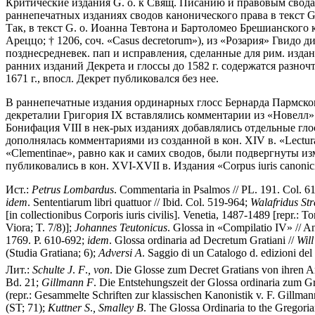
Критические издания G. o. к Свящ. Писанию и правовым свода
раннепечатных изданиях сводов канонического права в текст G
Так, в текст G. о. Иоанна Тевтона и Бартоломео Брешианского
Ареццо; † 1206, соч. «Casus decretorum»), из «Розария» Гвидо
позднесредневек. пап и исправления, сделанные для рим. издани
ранних изданий Декрета и глоссы до 1582 г. содержатся разноч
1671 г., впосл. Декрет публиковался без нее.
В раннепечатные издания ординарных глосс Бернарда Пармского 
декреталии Григория IX вставлялись комментарии из «Новелл» н
Бонифация VIII в нек-рых изданиях добавлялись отдельные гло
дополнялась комментариями из созданной в кон. XIV в. «Lectura
«Clementinae», равно как и самих сводов, были подвергнуты и
публиковались в кон. XVI-XVII в. Издания «Corpus iuris canonic
Ист.:
Petrus
Lombardus
. Commentaria in Psalmos // PL. 191. Col. 6
idem
. Sententiarum libri quattuor // Ibid. Col. 519-964;
Walafridus
St
[in collectionibus Corporis iuris civilis]. Venetia, 1487-1489 [repr.: T
Viora; T. 7/8)];
Johannes
Teutonicus
. Glossa in «Compilatio IV» // An
1769. P. 610-692;
idem
. Glossa ordinaria ad Decretum Gratiani //
Will
(Studia Gratiana; 6);
Adversi
A
. Saggio di un Catalogo d. edizioni del
Лит.:
Schulte
J
.
F
.
,
von
. Die Glosse zum Decret Gratians von ihren An
Bd. 21;
Gillmann
F
. Die Entstehungszeit der Glossa ordinaria zum Gr
(repr.: Gesammelte Schriften zur klassischen Kanonistik v. F. Gillm
(ST; 71);
Kuttner
S
.
,
Smalley
B
. The Glossa Ordinaria to the Gregori