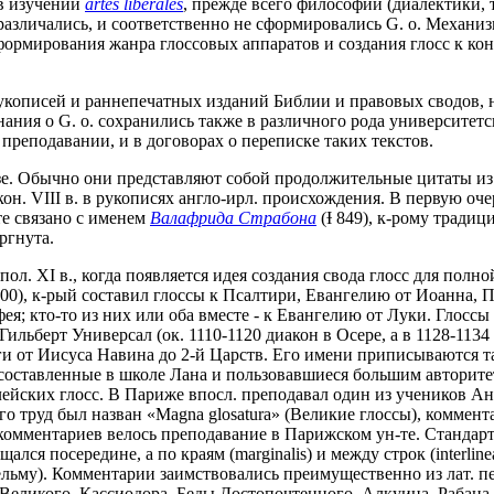
в изучении
artes liberales
, прежде всего философии (диалектики, 
различались, и соответственно не сформировались G. o. Механи
 формирования жанра глоссовых аппаратов и создания глосс к к
укописей и раннепечатных изданий Библии и правовых сводов, на
нания о G. o. сохранились также в различного рода университет
преподавании, и в договорах о переписке таких текстов.
зе. Обычно они представляют собой продолжительные цитаты из 
кон. VIII в. в рукописях англо-ирл. происхождения. В первую оч
те связано с именем
Валафрида Страбона
(Ɨ 849), к-рому тради
ргнута.
л. XI в., когда появляется идея создания свода глосс для полн
100), к-рый составил глоссы к Псалтири, Евангелию от Иоанна, 
фея; кто-то из них или оба вместе - к Евангелию от Луки. Глос
Гильберт Универсал (ок. 1110-1120 диакон в Осере, а в 1128-113
и от Иисуса Навина до 2-й Царств. Его имени приписываются та
составленные в школе Лана и пользовавшиеся большим авторитето
ейских глосс. В Париже впосл. преподавал один из учеников Ан
Его труд был назван «Magna glosatura» (Великие глоссы), коммент
комментариев велось преподавание в Парижском ун-те. Стандартны
лся посередине, а по краям (marginalis) и между строк (interline
сельму). Комментарии заимствовались преимущественно из лат. 
я Великого, Кассиодора, Беды Достопочтенного, Алкуина, Рабан