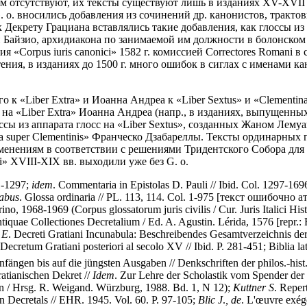
м отсутствуют, их тексты существуют лишь в изданиях XV-XVII 
. о. вносились добавления из сочинений др. канонистов, тракто
 к Декрету Грациана вставлялись такие добавления, как глоссы 
 ди Байзио, архидиакона по занимаемой им должности в болонском
я «Corpus iuris canonici» 1582 г. комиссией Correctores Romani 
тения, в изданиях до 1500 г. много ошибок в сиглах с именами к
к «Liber Extra» и Иоанна Андреа к «Liber Sextus» и «Clementin
а «Liber Extra» Иоанна Андреа (напр., в изданиях, выпущенных в
ссы из аппарата глосс на «Liber Sextus», созданных Жаном Лемуа
 super Clementinis» Франческо Дзабареллы. Тексты ординарных гл
зменениям в соответствии с решениями Тридентского Собора для 
i» XVIII-XIX вв. выходили уже без G. o.
1-1297;
idem
. Commentaria in Epistolas D. Pauli // Ibid. Col. 1297-169
rabus
. Glossa ordinaria // PL. 113, 114. Col. 1-975 [текст ошибоч
orino, 1968-1969 (Corpus glossatorum juris civilis / Cur. Juris Italici Hi
tiquae Collectiones Decretalium / Ed. A. Agustin. Lérida, 1576 [repr.: 
E
. Decreti Gratiani Incunabula: Beschreibendes Gesamtverzeichnis de
 Decretum Gratiani posteriori al secolo XV // Ibid. P. 281-451; Biblia l
fängen bis auf die jüngsten Ausgaben // Denkschriften der philos.-hist
atianischen Dekret //
Idem
. Zur Lehre der Scholastik vom Spender de
ann / Hrsg. R. Weigand. Würzburg, 1988. Bd. 1, N 12);
Kuttner
S
. Reper
an Decretals // EHR. 1945. Vol. 60. P. 97-105;
Blic
J
.
,
de
. L'œuvre exégé