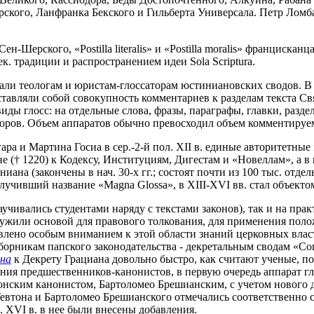
рского, Ланфранка Бекского и Гильберта Универсала. Петр Ломб
-Шерского, «Postilla literalis» и «Postilla moralis» францисканц
к. традиции и распространением идеи Sola Scriptura.
жали теологам и юристам-глоссаторам юстиниановских сводов. В 80
редставляли собой совокупность комментариев к разделам текста
ы глосс: на отдельные слова, фразы, параграфы, главки, разделы
оров. Объем аппаратов обычно превосходил объем комментируемы
а и Мартина Госиа в сер.-2-й пол. XII в. единые авторитетные к
е († 1220) к Кодексу, Институциям, Дигестам и «Новеллам», а в к
на (закончены в нач. 30-х гг.; состоят почти из 100 тыс. отдел
олучивший название «Magna Glossa», в XIII-XVI вв. стал объект
аучивались студентами наряду с текстами законов), так и на пра
лужили основой для правового толкования, для применения поло
ловлено особым вниманием к этой области знаний церковных вла
никам папского законодательства - декретальным сводам «Compilat
на
к Декрету Грациана довольно быстро, как считают ученые, пол
ения предшественников-канонистов, в первую очередь аппарат г
онским канонистом, Бартоломео Брешианским, с учетом нового декр
а и Бартоломео Брешианского отмечались соответственно сиглами J
. XVI в. в нее были внесены добавления.