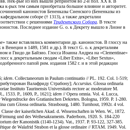
вв. Нек-рые из них вышли репринтом во 2-й пол. XX в. В
вка к-рых тем самым приобретала большое влияние и авторитет.
из сочинений канонистов Бененказы Сиенского (Бененказы из
 кафедральном соборе († 1313), а также декреталии
в соответствии с решениями
Тридентского Собора
. В тексте
анонистов. Последнее издание G. о. к Декрету вышло в Лионе в
ae» также вставлялись комментарии др. канонистов. В глоссу на
 Венеции в 1489, 1581 и др.). В текст G. о. к декреталиям
ном и Гвидо ди Байзио. Глосса Иоанна Андреа на «Clementinae»
осс к декретальным сводам «Liber Extra», «Liber Sextus»,
одобренного папой рим. издания 1582 г. и в этой редакции
6;
idem
. Collectaneorum in Paulum continuatio // PL. 192. Col. 1-519;
но атрибутирован Валафриду Страбону];
Accursius
. Glossa ordinaria
storiae Instituto Taurinensis Universitatis rectore ac moderatore M.
R., 1533. P., 1609, P., 1621];
idem
// Opera omnia. Vol. 4. Lucca,
r Wiegendrucke des Gratianischen Dekretes. Bologna, 1959. P. 1-280.
atina cum Glossa ordinaria. Strasbourg, 1480. Turnhout, 1992r. 4 vol.
. Classe der kaiserlichen Akad. d. Wissenschaften in Wien. W., 1872.
r Firmung und des Weihesakraments. Paderborn, 1920. S. 184-220
torium der Kanonistik (1140-1234). Vat., 1937. P. 93-122, 327-385.
tique de Walafrid Strabon et la glosse ordinaire // RTAM. 1949. Vol.