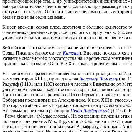
практикующие юристы. В др. университетских дисциплинах - 
набора обязательных текстов не сложилось, программы ун-тов 
статуса G. o. неясен. Относительно исследована лишь история
были признаны ординарными.
К наст. времени сохранилось достаточно большое количество р
сочинениях средневек. юристов, теологов и др. ученых. Упоми
университетскими властями списках книг, использовавшихся в 
Библейские глоссы занимают важное место в средневек. экзеге
Свящ. Писания (также см. ст.
Катены
). Впервые появляются в 
Развитие библейского глоссаторства на Европейском континен
приписывала создание G. o. В XX в. такая атрибуция была отве
Новый импульс развитию библейских глосс приходится на 2-ю по
комментаторов XIII в., принадлежала
Ансельму Ланскому
(ок. 1
Радульф (Ɨ 1131 или 1133) составил глоссы к Евангелию от Мат
учеников Ансельма в качестве глоссатора прославился магистр 
Пятикнижие, книги Пророков и Плач Иеремии, а также на книг
Соборным посланиям и на Апокалипсис. К нач. XIII в. глоссы, 
Викторском аббатстве в Париже возникает центр создания библ
Ансельма значительно расширил
Петр Ломбардский
(† 1160). 
«Parva glosatura» (Малые глоссы). На основании изучения этих 
появляется не ранее XIV в. В рукописях библейский текст помеща
считалось, что первые принадлежат Валафриду, а вторые - Ан
Амброзиастера, блж. Иеронима, блж. Августина, свт. Григори