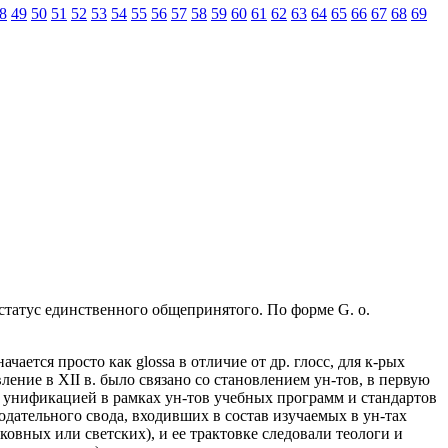
8
49
50
51
52
53
54
55
56
57
58
59
60
61
62
63
64
65
66
67
68
69
статус единственного общепринятого. По форме G. o.
ается просто как glossa в отличие от др. глосс, для к-рых
ение в XII в. было связано со становлением ун-тов, в первую
 унификацией в рамках ун-тов учебных программ и стандартов
одательного свода, входивших в состав изучаемых в ун-тах
ковных или светских), и ее трактовке следовали теологи и