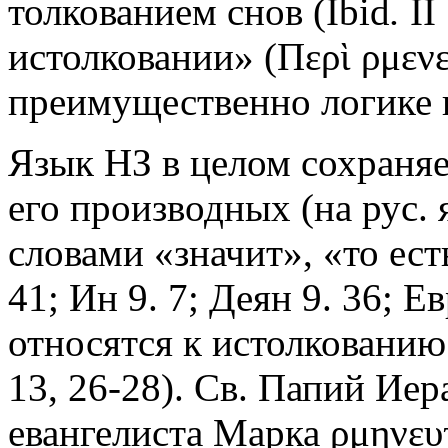
толкованием снов (Ibid
.
II
истолковании» (Περὶ ρμεν
преимущественно логике 
Язык НЗ в целом сохраняе
его производных (на рус. 
словами «значит», «то есть
41; Ин 9. 7; Деян 9. 36; Е
относятся к истолкованию я
13, 26-28). Св. Папий Ие
евангелиста Марка ρμηνευ