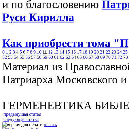
и по благословению
Патр
Руси Кирилла
Как приобрести тома "
0
1
2
3
4
5
6
7
8
9
10
11
12
13
14
15
16
17
18
19
20
21
22
23
24
25
52
53
54
55
56
57
58
59
60
61
62
63
64
65
66
67
68
69
70
71
72
73
Материал из Православно
Патриарха Московского и
ГЕРМЕНЕВТИКА БИБЛ
предыдущая статья
следующая статья
печать