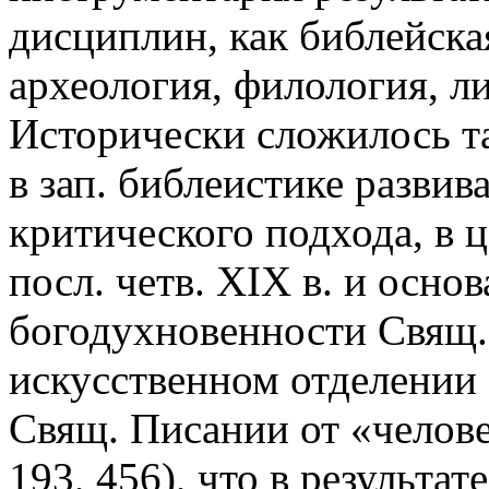
дисциплин, как библейска
археология, филология, л
Исторически сложилось т
в зап. библеистике развив
критического подхода, в 
посл. четв. XIX в. и осно
богодухновенности Свящ.
искусственном отделении 
Свящ. Писании от «челове
193, 456), что в результа