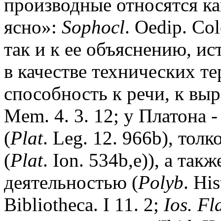
производные относятся ка
ясно»:
Sophocl
. Oedip. Co
так и к ее объяснению, ис
в качестве технических т
способность к речи, к вы
Mem. 4. 3. 12; у Платона 
(
Plat
. Leg. 12. 966b), тол
(
Plat
. Ion. 534b,e)), а та
деятельностью (
Polyb
. His
Bibliotheca. I 11. 2;
Ios. Fl