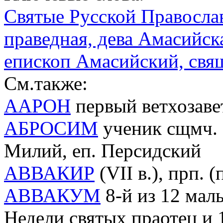
Святые Русской Правосла
праведная, дева Амасийска
епископ Амасийский, св
См.также:
ААРОН
первый ветхозав
АБРОСИМ
ученик сщмч. М
Милий, еп. Персидский
АВВАКИР
(VII в.), прп. 
АВВАКУМ
8-й из 12 малы
Недели святых праотец и 