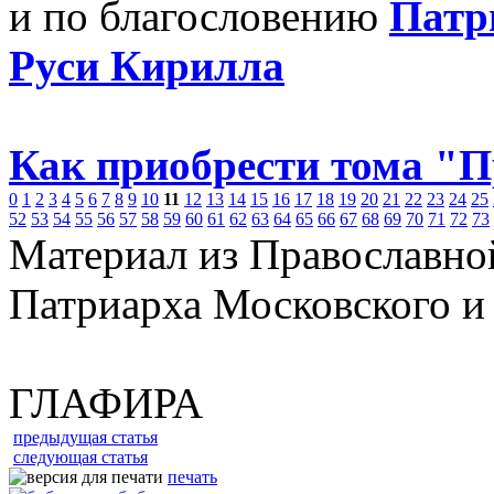
и по благословению
Патр
Руси Кирилла
Как приобрести тома "
0
1
2
3
4
5
6
7
8
9
10
11
12
13
14
15
16
17
18
19
20
21
22
23
24
25
52
53
54
55
56
57
58
59
60
61
62
63
64
65
66
67
68
69
70
71
72
73
Материал из Православно
Патриарха Московского и
ГЛАФИРА
предыдущая статья
следующая статья
печать