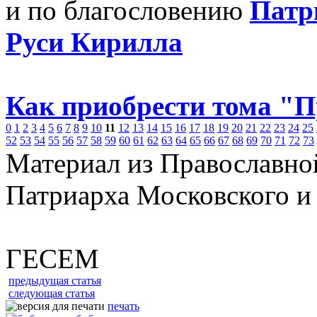
и по благословению
Патр
Руси Кирилла
Как приобрести тома "
0
1
2
3
4
5
6
7
8
9
10
11
12
13
14
15
16
17
18
19
20
21
22
23
24
25
52
53
54
55
56
57
58
59
60
61
62
63
64
65
66
67
68
69
70
71
72
73
Материал из Православно
Патриарха Московского и
ГЕСЕМ
предыдущая статья
следующая статья
печать