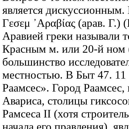
является дискуссионным. 
Γεσεμ ᾿Αραβίας (арав. Г.) 
Аравией греки называли 
Красным м. или 20-й ном 
большинство исследовател
местностью. В Быт 47. 11 
Раамсес». Город Раамсес,
Авариса, столицы гиксосо
Рамсеса II (хотя строител
начала его правления), яв