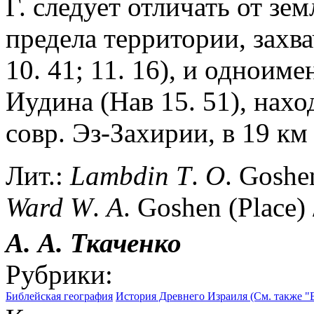
Г. следует отличать от зе
предела территории, зах
10. 41; 11. 16), и одноиме
Иудина (Нав 15. 51), нахо
совр. Эз-Захирии, в 19 км
Лит.:
Lambdin
T
.
O
. Goshen
Ward
W
.
A
. Goshen (Place) 
А. А.
Ткаченко
Рубрики:
Библейская география
История Древнего Израиля (См. также "