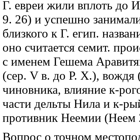
Г. евреи жили вплоть до И
9. 26) и успешно занимал
близкого к Г. егип. назва
оно считается семит. прои
с именем Гешема Аравитян
(сер. V в. до Р. Х.), вождя
чиновника, влияние к-рог
части дельты Нила и к-ры
противник Неемии (Неем 2. 
Вопрос о точном местопо