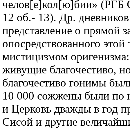
челов[е]кол[ю]бии» (РГБ ОР
12 об.- 13). Др. дневнико
представление о прямой з
опосредствованного этой 
мистицизмом оригенизма: 
живущие благочестиво, н
благочестиво гонимы был
10 000 сожжены были по 
и Церковь дважды в год п
Сисой и другие величайши