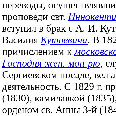
переводы, осуществлявшие
проповеди свт.
Иннокенти
вступил в брак с А. И. Ку
Василия
Кутневича
. В 18
причислением к
московск
Господня жен. мон-рю
, с
Сергиевском посаде, вел
деятельность. С 1829 г. п
(1830), камилавкой (1835)
орденом св. Анны 3-й (184