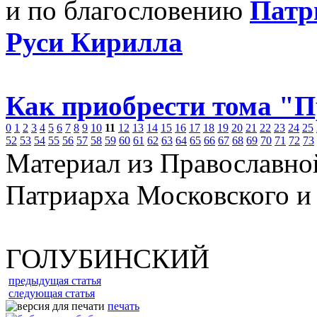
и по благословению
Патр
Руси Кирилла
Как приобрести тома "
0
1
2
3
4
5
6
7
8
9
10
11
12
13
14
15
16
17
18
19
20
21
22
23
24
25
52
53
54
55
56
57
58
59
60
61
62
63
64
65
66
67
68
69
70
71
72
73
Материал из Православно
Патриарха Московского и
ГОЛУБИНСКИЙ
предыдущая статья
следующая статья
печать