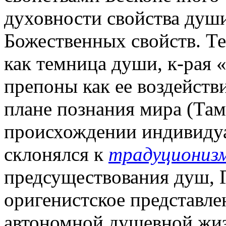
духовности свойства душ
Божественных свойств. Те
как темница души, к-рая «
препоны как ее воздейств
плане познания мира (Там 
происхождении индивидуа
склонялся к
традуциониз
предсуществования душ, Г
оригенистское представл
автономной душевной жиз