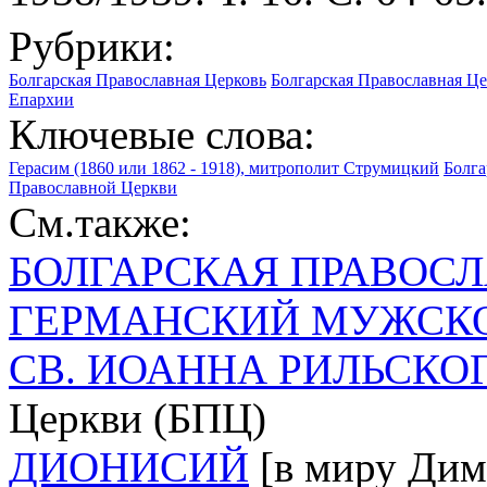
Рубрики:
Болгарская Православная Церковь
Болгарская Православная Це
Епархии
Ключевые слова:
Герасим (1860 или 1862 - 1918), митрополит Струмицкий
Болга
Православной Церкви
См.также:
БОЛГАРСКАЯ ПРАВОС
ГЕРМАНСКИЙ МУЖСКО
СВ. ИОАННА РИЛЬСКО
Церкви (БПЦ)
ДИОНИСИЙ
[в миру Дими