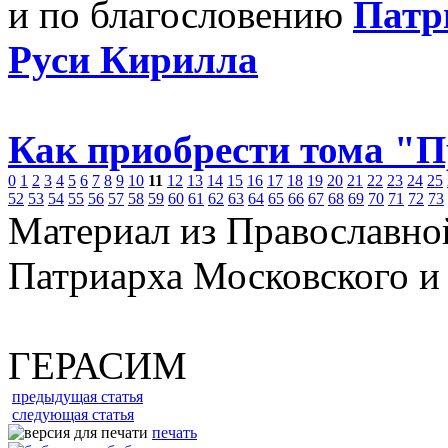
и по благословению
Патр
Руси Кирилла
Как приобрести тома "
0
1
2
3
4
5
6
7
8
9
10
11
12
13
14
15
16
17
18
19
20
21
22
23
24
25
52
53
54
55
56
57
58
59
60
61
62
63
64
65
66
67
68
69
70
71
72
73
Материал из Православно
Патриарха Московского и
ГЕРАСИМ
предыдущая статья
следующая статья
печать