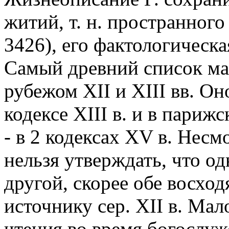
житий, т. н. пространного
3426), его фактологическа
Самый древний список ма
рубежом XII и XIII вв. О
кодексе XIII в. и в париж
- в 2 кодексах XV в. Несм
нельзя утверждать, что од
другой, скорее обе восхо
источнику сер. XII в. Ма
чтения во время богослуж