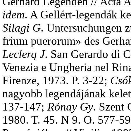
Gerhard Legenden // Acta A
idem
. A Gellért-legendák ke
Silagi
G
. Untersuchungen z
frium puerorum» des Gerha
Leclerq
J
. San Gerardo di C
Venezia e Ungheria nel Rina
Firenze, 1973. P. 3-22;
Csó
nagyobb legendájának keletk
137-147;
Rónay
Gy
. Szent 
1980. T. 45. N 9. O. 577-5