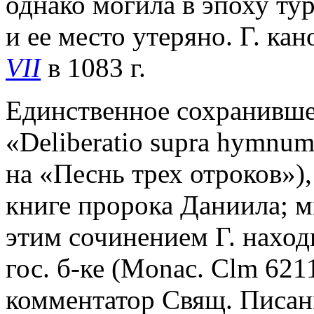
однако могила в эпоху ту
и ее место утеряно. Г. к
VII
в 1083 г.
Единственное сохранившее
«Deliberatio supra hymnum
на «Песнь трех отроков»)
книге пророка Даниила; м
этим сочинением Г. наход
гос. б-ке (Monac. Clm 6211
комментатор Свящ. Писани