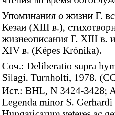
Упоминания о жизни Г. в
Кезаи (XIII в.), стихотво
жизнеописания Г. XIII в.
XIV в. (Képes Krónika).
Соч.: Deliberatio supra hy
Silagi. Turnholti, 1978. (C
Ист.: BHL, N 3424-3428; Ac
Legenda minor S. Gerhardi 
Hungaricarum veteres ac ge