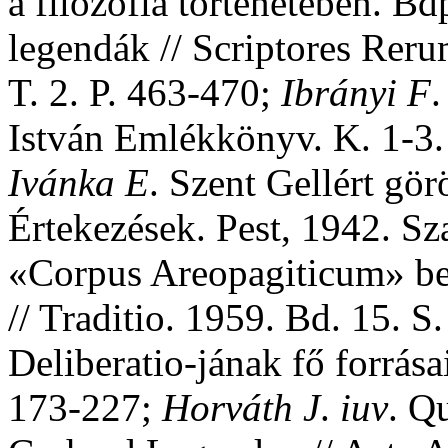
a filozófia történetében. Bd
legendák // Scriptores Rer
T. 2. P. 463-470;
Ibrányi
F
.
István Emlékkönyv. K. 1-3. 
Ivánka
E
. Szent Gellért gö
Értekezések. Pest, 1942. Sz
«Corpus Areopagiticum» be
// Traditio. 1959. Bd. 15. 
Deliberatio-jának fő forrása
173-227;
Horváth
J
.
iuv
. Q