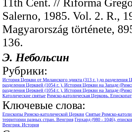
11th Cent. // Riforma Grego
Salerno, 1985. Vol. 2. R., 
Magyarország története, 89
136.
Э.
Небольсин
Рубрики:
История Церкви от Миланского эдикта (313 г. ) до разделения Це
разделения Церквей (1054 г. ). История Церкви на Западе (Римс
разделения Церквей (1054 г. ). История Церкви на Западе (Рим
Католические святые
Римско-католическая Церковь. Епископат
Ключевые слова:
Епископы Римско-католической Церкви
Святые Римско-католи
территории разных стран. Венгрия
Герхард (980 - 1046), еписк
Венгрия. История