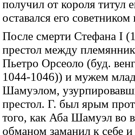
получил от короля титул е
оставался его советником
После смерти Стефана I (1
престол между племянник
Пьетро Орсеоло (буд. венг.
1044-1046)) и мужем мла
Шамуэлом, узурпировавшим
престол. Г. был ярым про
того, как Аба Шамуэл во в
обманом заманил к себе и