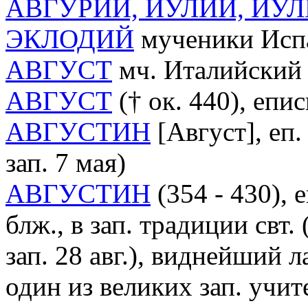
АВГУРИЙ, ИУЛИЙ, ИУ
ЭКЛОДИЙ
мученики Испан
АВГУСТ
мч. Италийский (
АВГУСТ
(† ок. 440), епис
АВГУСТИН
[Август], еп
зап. 7 мая)
АВГУСТИН
(354 - 430),
блж., в зап. традиции свт.
зап. 28 авг.), виднейший 
один из великих зап. учи