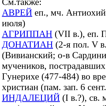
См.также:
АВРЕЙ
еп., мч. Антиохийс
июля)
АГРИППАН
(VII в.), еп. 
ДОНАТИАН
(2-я пол. V в
(Вивианский; о-в Сардини
мучеников, пострадавших 
Гунерихе (477-484) во вр
христиан (пам. зап. 6 сент.
ИНДАЛЕЦИЙ
(I в.?), св.