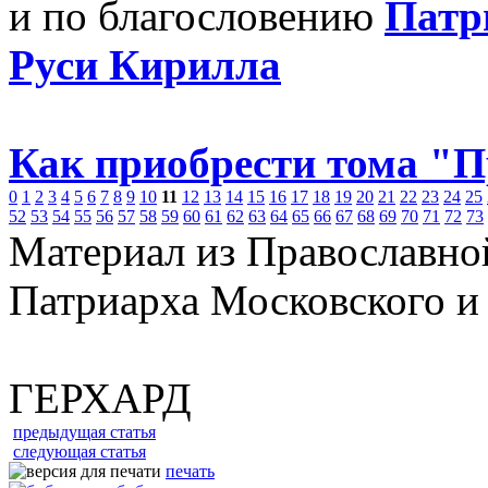
и по благословению
Патр
Руси Кирилла
Как приобрести тома "
0
1
2
3
4
5
6
7
8
9
10
11
12
13
14
15
16
17
18
19
20
21
22
23
24
25
52
53
54
55
56
57
58
59
60
61
62
63
64
65
66
67
68
69
70
71
72
73
Материал из Православно
Патриарха Московского и
ГЕРХАРД
предыдущая статья
следующая статья
печать