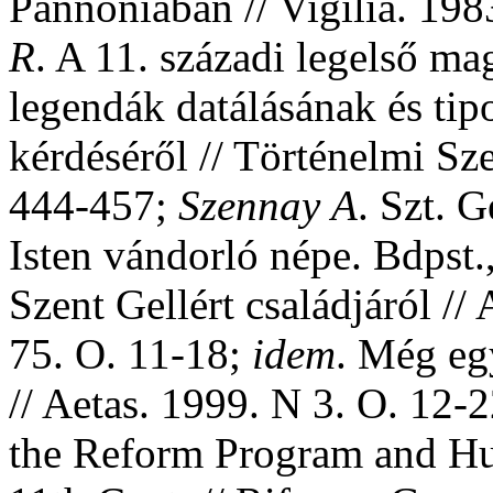
Pannóniában // Vigilia. 198
R
. A 11. századi legelső ma
legendák datálásának és tip
kérdéséről // Történelmi Sz
444-457;
Szennay
A
. Szt. G
Isten vándorló népe. Bdpst
Szent Gellért családjáról //
75. O. 11-18;
idem
. Még egy
// Aetas. 1999. N 3. O. 12-
the Reform Program and Hu