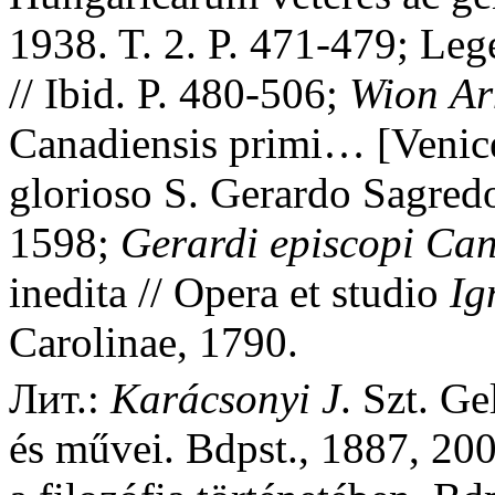
1938. T. 2. P. 471-479; Leg
// Ibid. P. 480-506;
Wion
Ar
Canadiensis primi… [Venic
glorioso S. Gerardo Sagred
1598;
Gerardi
episcopi
Can
inedita // Opera et studio
Ig
Carolinae, 1790.
Лит.:
Kar
á
csonyi
J
. Szt. Ge
és művei. Bdpst., 1887, 20