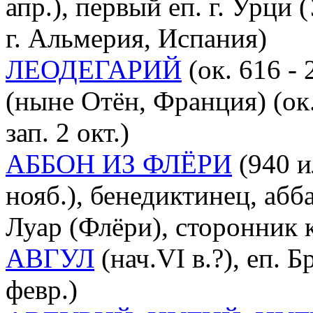
апр.), первый еп. г. Урци 
г. Альмерия, Испания)
ЛЕОДЕГАРИЙ
(ок. 616 - 
(ныне Отён, Франция) (ок. 
зап. 2 окт.)
АББОН ИЗ ФЛЁРИ
(940 и
нояб.), бенедиктинец, аб
Луар (Флёри), сторонник
АВГУЛ
(нач.VI в.?), еп. 
февр.)