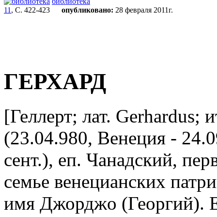
библиотека
11
, С. 422-423
опубликовано:
28 февраля 2011г.
ГЕРХАРД
[Геллерт; лат. Gerhardus; и
(23.04.980, Венеция - 24.09
сент.), еп. Чанадский, пе
семье венецианских патр
имя Джорджo (Георгий). Е