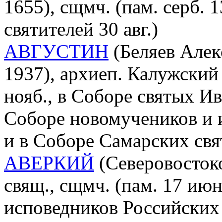
1655), сщмч. (пам. серб. 1
святителей 30 авг.)
АВГУСТИН
(Беляев Алек
1937), архиеп. Калужский
нояб., в Соборе святых И
Соборе новомучеников и 
и в Соборе Самарских свя
АВЕРКИЙ
(Северовостоко
свящ., сщмч. (пам. 17 ию
исповедников Российских