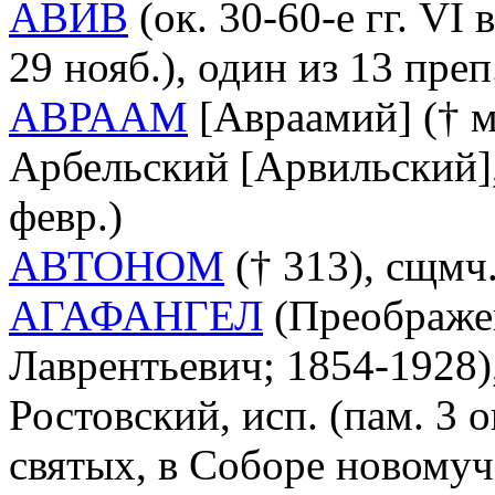
АВИВ
(ок. 30-60-е гг. VI 
29 нояб.), один из 13 преп
АВРААМ
[Авраамий] († м
Арбельский [Арвильский], 
февр.)
АВТОНОМ
(† 313), сщмч.
АГАФАНГЕЛ
(Преображе
Лаврентьевич; 1854-1928)
Ростовский, исп. (пам. 3 о
святых, в Соборе новому