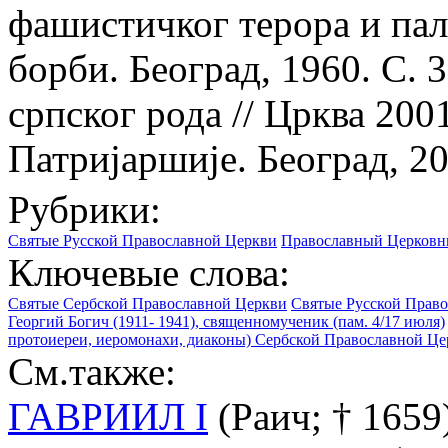
фашистичког терора и па
борби. Београд, 1960. С. 
српског рода // Црква 200
Патриjаршиjе. Београд, 20
Рубрики:
Святые Русской Православной Церкви
Православный Церковны
Ключевые слова:
Святые Сербской Православной Церкви
Святые Русской Прав
Георгий Богич (1911- 1941), священномученик (пам. 4/17 июля)
протоиереи, иеромонахи, диаконы) Сербской Православной Ц
См.также:
ГАВРИИЛ I
(Раич; † 1659