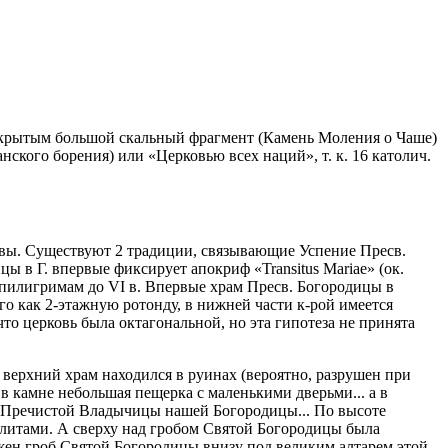
 открытым большой скальный фрагмент (Камень Моления о Чаше)
ского борения) или «Церковью всех наций», т. к. 16 католич.
итвы. Существуют 2 традиции, связывающие Успение Пресв.
ы в Г. впервые фиксирует апокриф «Transitus Mariae» (ок.
 пилигримам до VI в. Впервые храм Пресв. Богородицы в
го как 2-этажную ротонду, в нижней части к-рой имеется
ал, что церковь была октагональной, но эта гипотеза не принята
в. верхний храм находился в руинах (вероятно, разрушен при
 в камне небольшая пещерка с маленькими дверьми... а в
ло Пречистой Владычицы нашей Богородицы... По высоте
 плитами. А сверху над гробом Святой Богородицы была
жен гроб Святой Богородицы внизу под великим алтарем этой