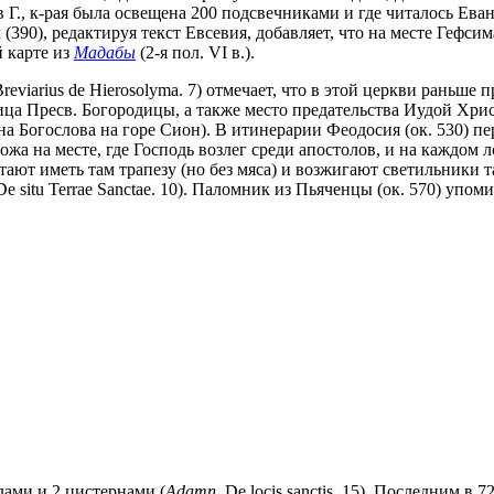
 Г., к-рая была освещена 200 подсвечниками и где читалось Еван
ним (390), редактируя текст Евсевия, добавляет, что на месте Геф
й карте из
Мадабы
(2-я пол. VI в.).
eviarius de Hierosolyma. 7) отмечает, что в этой церкви раньше
бница Пресв. Богородицы, а также место предательства Иудой Хри
на Богослова на горе Сион). В итинерарии Феодосия (ок. 530) пе
ожа на месте, где Господь возлег среди апостолов, и на каждом
тают иметь там трапезу (но без мяса) и возжигают светильники т
 De situ Terrae Sanctae. 10). Паломник из Пьяченцы (ок. 570) упом
олами и 2 цистернами (
Adamn
. De locis sanctis. 15). Последним в