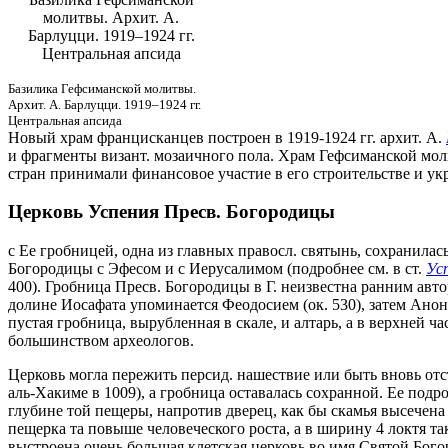
молитвы. Архит. А.
Барлуцци. 1919–1924 гг.
Центральная апсида
Базилика Гефсиманской молитвы.
Архит. А. Барлуцци. 1919–1924 гг.
Центральная апсида
Новый храм францисканцев построен в 1919-1924 гг. архит. А.
и фрагменты визант. мозаичного пола. Храм Гефсиманской молит
стран принимали финансовое участие в его строительстве и у
Церковь Успения Пресв. Богородицы
с Ее гробницей, одна из главных правосл. святынь, сохранил
Богородицы с Эфесом и с Иерусалимом (подробнее см. в ст.
Ус
400). Гробница Пресв. Богородицы в Г. неизвестна ранним авт
долине Иосафата упоминается Феодосием (ок. 530), затем Анон
пустая гробница, вырубленная в скале, и алтарь, а в верхней час
большинством археологов.
Церковь могла пережить персид. нашествие или быть вновь отстр
аль-Хакиме в 1009), а гробница оставалась сохранной. Ее подро
глубине той пещеры, напротив дверец, как бы скамья высечен
пещерка та повыше человеческого роста, а в ширину 4 локтя т
выстроена очень большая клетская церковь во имя Святой Бог