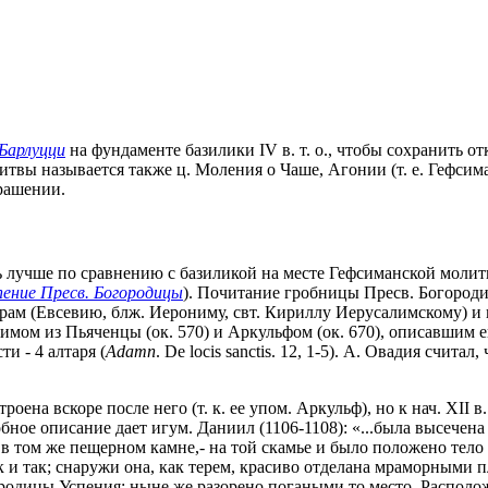
Барлуцци
на фундаменте базилики IV в. т. о., чтобы сохранить
вы называется также ц. Моления о Чаше, Агонии (т. е. Гефсиман
крашении.
ась лучше по сравнению с базиликой на месте Гефсиманской мол
пение Пресв. Богородицы
). Почитание гробницы Пресв. Богородиц
орам (Евсевию, блж. Иерониму, свт. Кириллу Иерусалимскому) и
имом из Пьяченцы (ок. 570) и Аркульфом (ок. 670), описавшим е
ти - 4 алтаря (
Adamn
. De locis sanctis. 12, 1-5). А. Овадия счит
оена вскоре после него (т. к. ее упом. Аркульф), но к нач. XII 
бное описание дает игум. Даниил (1106-1108): «...была высечена
а в том же пещерном камне,- на той скамье и было положено те
ак и так; снаружи она, как терем, красиво отделана мраморными
ородицы Успения; ныне же разорено погаными то место. Располо