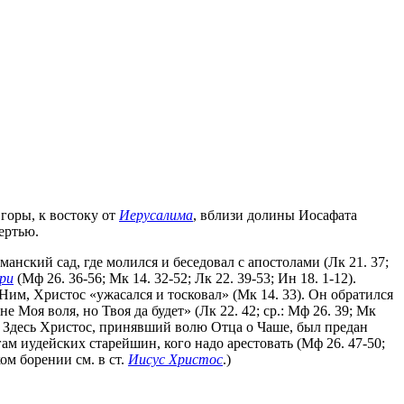
горы, к востоку от
Иерусалима
, вблизи долины Иосафата
ертью.
нский сад, где молился и беседовал с апостолами (Лк 21. 37;
ери
(Мф 26. 36-56; Мк 14. 32-52; Лк 22. 39-53; Ин 18. 1-12).
Ним, Христос «ужасался и тосковал» (Мк 14. 33). Он обратился
 Моя воля, но Твоя да будет» (Лк 22. 42; ср.: Мф 26. 39; Мк
). Здесь Христос, принявший волю Отца о Чаше, был предан
гам иудейских старейшин, кого надо арестовать (Мф 26. 47-50;
ом борении см. в ст.
Иисус Христос
.)