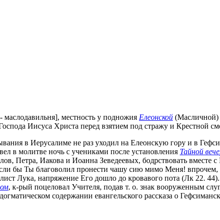
 маслодавильня], местность у подножия
Елеонской
(Масличной) 
Господа Иисуса Христа перед взятием под стражу и Крестной см
вания в Иерусалиме не раз уходил на Елеонскую гору и в Гефсима
ровел в молитве ночь с учениками после установления
Тайной веч
ов, Петра, Иакова и Иоанна Зеведеевых, бодрствовать вместе с 
если бы Ты благоволил пронести чашу сию мимо Меня! впрочем, не
гелист Лука, напряжение Его дошло до кровавого пота (Лк 22. 44
том
, к-рый поцеловал Учителя, подав т. о. знак вооруженным слу
(о догматическом содержании евангельского рассказа о Гефсиманск