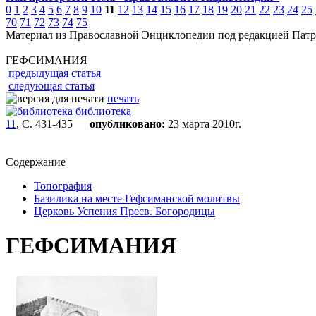
0
1
2
3
4
5
6
7
8
9
10
11
12
13
14
15
16
17
18
19
20
21
22
23
24
25
70
71
72
73
74
75
Материал из Православной Энциклопедии под редакцией Патр
ГЕФСИМАНИЯ
предыдущая статья
следующая статья
печать
библиотека
11
, С. 431-435
опубликовано:
23 марта 2010г.
Содержание
Топография
Базилика на месте Гефсиманской молитвы
Церковь Успения Пресв. Богородицы
ГЕФСИМАНИЯ