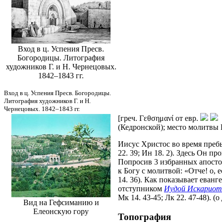
Вход в ц. Успения Пресв.
Богородицы. Литография
художников Г. и Н. Чернецовых.
1842–1843 гг.
Вход в ц. Успения Пресв. Богородицы.
Литография художников Г. и Н.
Чернецовых. 1842–1843 гг.
[греч. Γεθσημανί от евр.
-
(Кедронской); место молитвы 
Иисус Христос во время пребы
22. 39; Ин 18. 2). Здесь Он п
Попросив 3 избранных апостол
к Богу с молитвой: «Отче! о, 
14. 36). Как показывает еван
отступником
Иудой Искарио
Мк 14. 43-45; Лк 22. 47-48). 
Вид на Гефсиманию и
Елеонскую гору
Топография