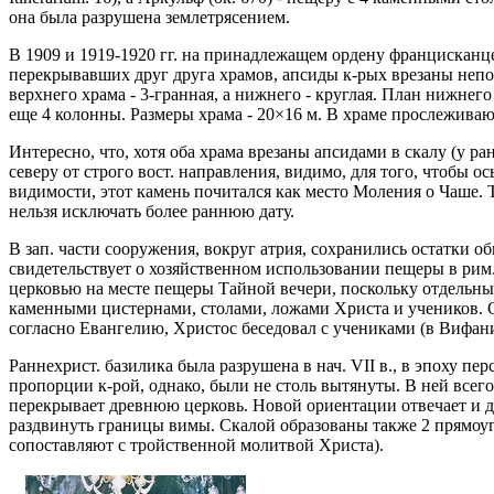
она была разрушена землетрясением.
В 1909 и 1919-1920 гг. на принадлежащем ордену францисканцев 
перекрывавших друг друга храмов, апсиды к-рых врезаны непо
верхнего храма - 3-гранная, а нижнего - круглая. План нижнег
еще 4 колонны. Размеры храма - 20×16 м. В храме прослеживаю
Интересно, что, хотя оба храма врезаны апсидами в скалу (у р
северу от строго вост. направления, видимо, для того, чтобы 
видимости, этот камень почитался как место Моления о Чаше. 
нельзя исключать более раннюю дату.
В зап. части сооружения, вокруг атрия, сохранились остатки 
свидетельствует о хозяйственном использовании пещеры в рим.
церковью на месте пещеры Тайной вечери, поскольку отдельные 
каменными цистернами, столами, ложами Христа и учеников. Об
согласно Евангелию, Христос беседовал с учениками (в Вифани
Раннехрист. базилика была разрушена в нач. VII в., в эпоху пер
пропорции к-рой, однако, были не столь вытянуты. В ней все
перекрывает древнюю церковь. Новой ориентации отвечает и др
раздвинуть границы вимы. Скалой образованы также 2 прямоуг
сопоставляют с тройственной молитвой Христа).