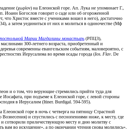
адение (χωρίον) на Елеонской горе. Ап. Лука не упоминает Г.,
 ап. Иоанн Богослов говорит о саде или об огороженной
ет, что Христос вместе с учениками вошел в него), достаточно
34), а затем уединиться от них и молиться в одиночестве (Мф
апостольной Марии Магдалины монастырь
(РПЦЗ),
 маслинами 300-летнего возраста, приобретенный и
 деревья современны евангельским событиям, маловероятно, с
рестностях Иерусалима во время осады города (
Ios
.
Flav
. De
еон и о том, что верующие стремились прийти туда для
ине Иосафата, при подъеме к Елеонской горе, с левой стороны
одня в Иерусалим (Itiner. Burdigal. 594-595).
 Елеонской горе в ночь с четверга на пятницу Страстной
 Вознесения) и спустились с песнопениями ниже, к месту, где
на, и сотворили приличествующую месту и дню молитву с
ть вам во искушение», а по окончании чтения снова молились».