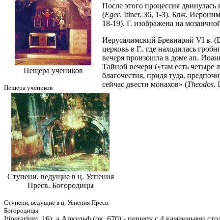
После этого процессия двинулась в
(
Eger
. Itiner. 36, 1-3). Блж. Иеро
18-19). Г. изображена на мозаично
Иерусалимский Бревиарий VI в. (Br
церковь в Г., где находилась гро
вечеря произошла в доме ап. Иоан
Тайной вечери («там есть четыре л
Пещера учеников
благочестия, придя туда, предпочи
сейчас двести монахов» (
Theodos
.
Пещера учеников
Ступени, ведущие в ц. Успения
Пресв. Богородицы
Ступени, ведущие в ц. Успения Пресв.
Богородицы
Itinerarium. 16), а Аркульф (ок. 670) - пещеру с 4 каменными ст