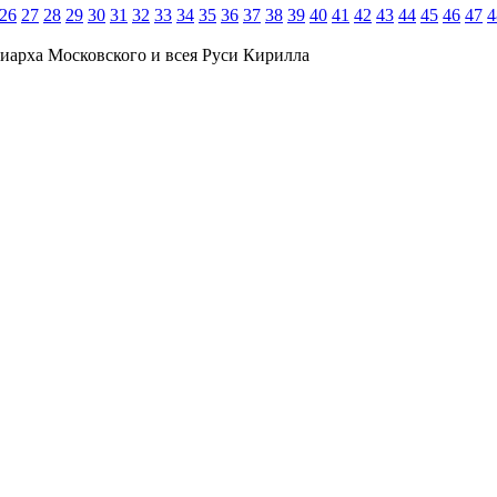
26
27
28
29
30
31
32
33
34
35
36
37
38
39
40
41
42
43
44
45
46
47
4
иарха Московского и всея Руси Кирилла