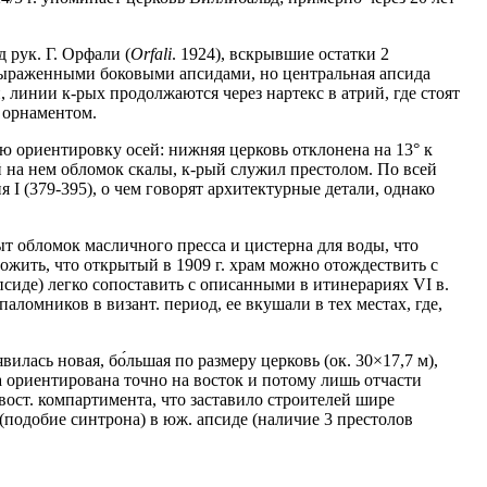
 рук. Г. Орфали (
Orfali
. 1924), вскрывшие остатки 2
евыраженными боковыми апсидами, но центральная апсида
, линии к-рых продолжаются через нартекс в атрий, где стоят
м орнаментом.
ую ориентировку осей: нижняя церковь отклонена на 13° к
й на нем обломок скалы, к-рый служил престолом. По всей
 I (379-395), о чем говорят архитектурные детали, однако
ыт обломок масличного пресса и цистерна для воды, что
ожить, что открытый в 1909 г. храм можно отождествить с
псиде) легко сопоставить с описанными в итинерариях VI в.
омников в визант. период, ее вкушали в тех местах, где,
вилась новая, бо́льшая по размеру церковь (ок. 30×17,7 м),
 ориентирована точно на восток и потому лишь отчасти
ост. компартимента, что заставило строителей шире
подобие синтрона) в юж. апсиде (наличие 3 престолов