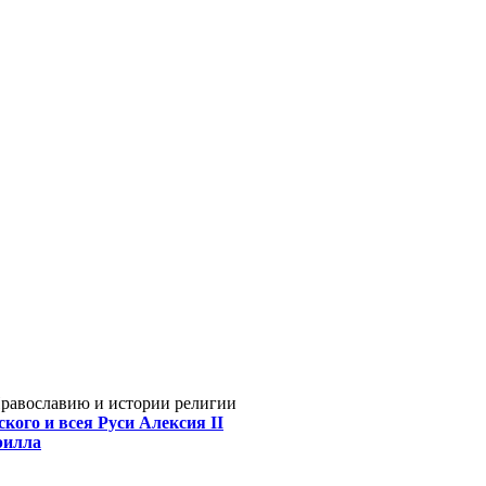
Православию и истории религии
кого и всея Руси Алексия II
рилла