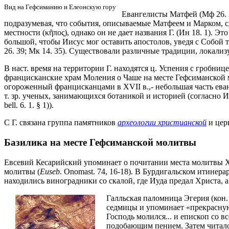
Вид на Гефсиманию и Елеонскую гору
Евангелисты Матфей (Мф 26. 3
подразумевая, что события, описываемые Матфеем и Марком, слу
местности (κῆπος), однако он не дает названия Г. (Ин 18. 1). 
большой, чтобы Иисус мог оставить апостолов, уведя с Собой т
26. 39; Мк 14. 35). Существовали различные традиции, локализ
В наст. время на территории Г. находятся ц. Успения с гробниц
францисканские храм Моления о Чаше на месте Гефсиманской м
огороженный францисканцами в XVII в.,- небольшая часть еван
т. зр. ученых, занимающихся ботаникой и историей (согласно 
bell. 6. 1. § 1)).
С Г. связана группа памятников
археологии христианской
и цер
Базилика на месте Гефсиманской молитвы
Евсевий Кесарийский упоминает о почитании места молитвы Хр
молитвы (
Euseb
. Onomast. 74, 16-18). В Бурдигальском итинера
находились виноградники со скалой, где Иуда предал Христа, а с
Галльская паломница Эгерия (кон.
седмицы и упоминает «прекрасную 
Господь молился... и епископ со 
подобающим пением. Затем читалос