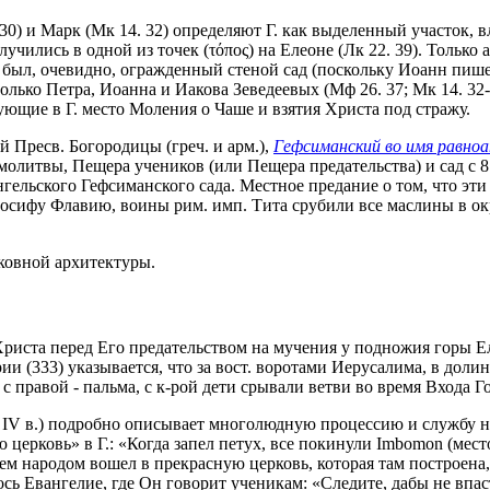
0) и Марк (Мк 14. 32) определяют Г. как выделенный участок, вл
чились в одной из точек (τόπος) на Елеоне (Лк 22. 39). Только
Это был, очевидно, огражденный стеной сад (поскольку Иоанн пиш
олько Петра, Иоанна и Иакова Зеведеевых (Мф 26. 37; Мк 14. 32-
ующие в Г. место Моления о Чаше и взятия Христа под стражу.
ей Пресв. Богородицы (греч. и арм.),
Гефсиманский во имя равно
олитвы, Пещера учеников (или Пещера предательства) и сад с 8
гельского Гефсиманского сада. Местное предание о том, что эти
Иосифу Флавию, воины рим. имп. Тита срубили все маслины в ок
ковной архитектуры.
иста перед Его предательством на мучения у подножия горы Ел
рии (333) указывается, что за вост. воротами Иерусалима, в дол
 правой - пальма, с к-рой дети срывали ветви во время Входа Госп
 IV в.) подробно описывает многолюдную процессию и службу на
церковь» в Г.: «Когда запел петух, все покинули Imbomon (место
всем народом вошел в прекрасную церковь, которая там построе
ь Евангелие, где Он говорит ученикам: «Следите, дабы не впас