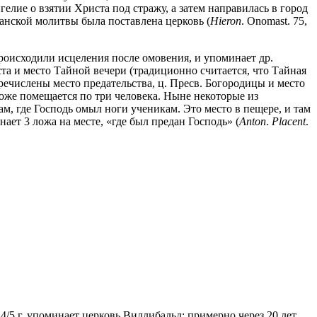
гелие о взятии Христа под стражу, а затем направилась в город
симанской молитвы была поставлена церковь (
Hieron
. Onomast. 75,
 происходили исцеления после омовения, и упоминает др.
ста и место Тайной вечери (традиционно считается, что Тайная
речислены место предательства, ц. Пресв. Богородицы и место
 ложе помещается по три человека. Ныне некоторые из
ам, где Господь омыл ноги ученикам. Это место в пещере, и там
инает 3 ложа на месте, «где был предан Господь» (
Anton
.
Placent
.
 724/5 г. упоминает церковь Виллибальд; примерно через 20 лет