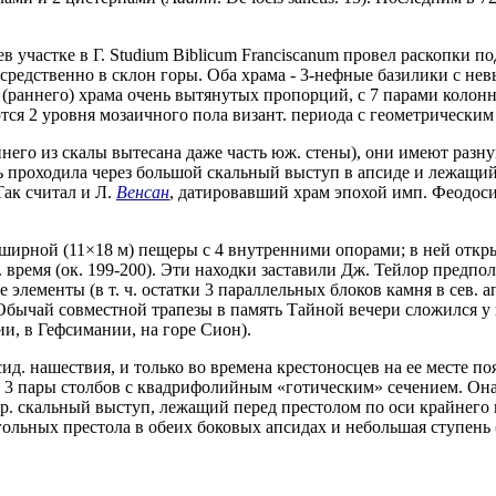
участке в Г. Studium Biblicum Franciscanum провел раскопки под
средственно в склон горы. Оба храма - 3-нефные базилики с н
о (раннего) храма очень вытянутых пропорций, с 7 парами колонн
тся 2 уровня мозаичного пола визант. периода с геометрически
аннего из скалы вытесана даже часть юж. стены), они имеют разн
ось проходила через большой скальный выступ в апсиде и лежащи
Так считал и Л.
Венсан
, датировавший храм эпохой имп. Феодосия
обширной (11×18 м) пещеры с 4 внутренними опорами; в ней откр
 время (ок. 199-200). Эти находки заставили Дж. Тейлор предпол
элементы (в т. ч. остатки 3 параллельных блоков камня в сев. а
ычай совместной трапезы в память Тайной вечери сложился у пал
и, в Гефсимании, на горе Сион).
сид. нашествия, и только во времена крестоносцев на ее месте поя
го 3 пары столбов с квадрифолийным «готическим» сечением. Она
. скальный выступ, лежащий перед престолом по оси крайнего в
ольных престола в обеих боковых апсидах и небольшая ступень (