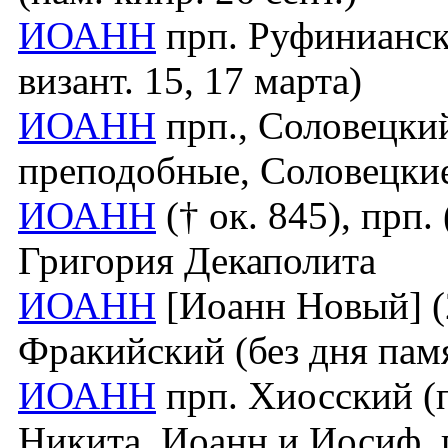
ИОАНН
прп. Руфиниански
визант. 15, 17 марта)
ИОАНН
прп., Соловецкий
преподобные, Соловецки
ИОАНН
(† ок. 845), прп. 
Григория Декаполита
ИОАНН
[Иоанн Новый] (2-
Фракийский (без дня пам
ИОАНН
прп. Хиосский (па
Никита, Иоанн и Иосиф,