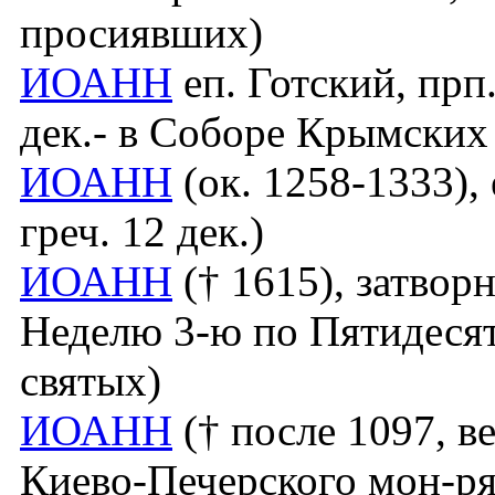
просиявших)
ИОАНН
еп. Готский, прп.
дек.- в Соборе Крымских
ИОАНН
(ок. 1258-1333), 
греч. 12 дек.)
ИОАНН
(† 1615), затворн
Неделю 3-ю по Пятидесят
святых)
ИОАНН
(† после 1097, ве
Киево-Печерского мон-ря