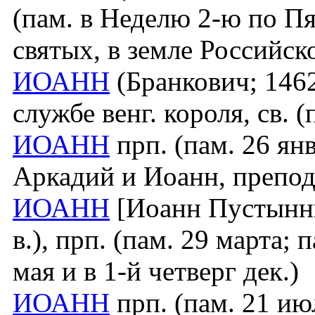
(пам. в Неделю 2-ю по Пя
святых, в земле Российс
ИОАНН
(Бранкович; 1462 
службе венг. короля, св. (
ИОАНН
прп. (пам. 26 янв
Аркадий и Иоанн, препо
ИОАНН
[Иоанн Пустынни
в.), прп. (пам. 29 марта; 
мая и в 1-й четверг дек.)
ИОАНН
прп. (пам. 21 июл