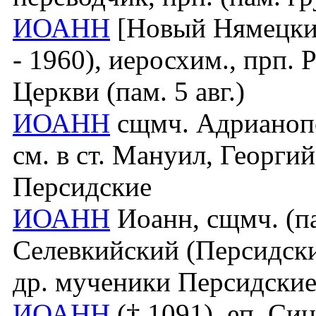
ИОАНН
[Новый Нямецкий
- 1960), иеросхим., прп
Церкви (пам. 5 авг.)
ИОАНН
сщмч. Адрианопол
см. в ст. Мануил, Георги
Персидские
ИОАНН
Иоанн, сщмч. (пам
Селевкийский (Персидский
др. мученики Персидски
ИОАНН
(† 1091), еп. Си