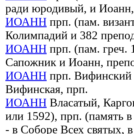
ради юродивый, и Иоанн,
ИОАНН
прп. (пам. визант.
Колимпадий и 382 препо
ИОАНН
прп. (пам. греч. 1
Сапожник и Иоанн, преп
ИОАНН
прп. Вифинский (
Вифинская, прп.
ИОАНН
Власатый, Каргоп
или 1592), прп. (память 
- в Соборе Всех святых, 