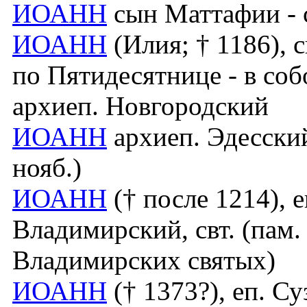
ИОАНН
сын Маттафии - с
ИОАНН
(Илия; † 1186), с
по Пятидесятнице - в соб
архиеп. Новгородский
ИОАНН
архиеп. Эдесский,
нояб.)
ИОАНН
(† после 1214), 
Владимирский, свт. (пам.
Владимирских святых)
ИОАНН
(† 1373?), еп. Суз