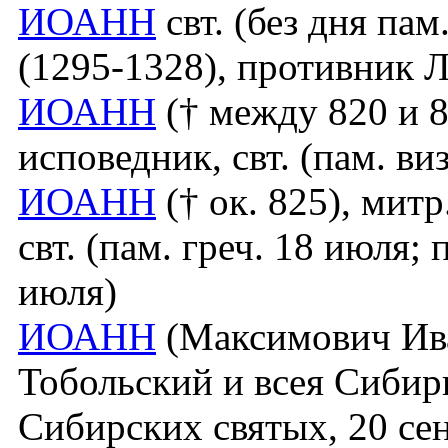
ИОАНН
свт. (без дня па
(1295-1328), противник 
ИОАНН
(† между 820 и 8
исповедник, свт. (пам. виз
ИОАНН
(† ок. 825), мит
свт. (пам. греч. 18 июля; п
июля)
ИОАНН
(Максимович Ива
Тобольский и всея Сибири
Сибирских святых, 20 сен