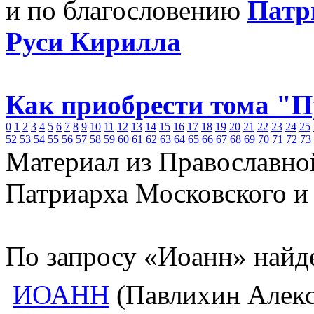
и по благословению
Патр
Руси Кирилла
Как приобрести тома "
0
1
2
3
4
5
6
7
8
9
10
11
12
13
14
15
16
17
18
19
20
21
22
23
24
25
52
53
54
55
56
57
58
59
60
61
62
63
64
65
66
67
68
69
70
71
72
73
Материал из Православно
Патриарха Московского и
По запросу «Иоанн» найд
ИОАНН
(Павлихин Алекс