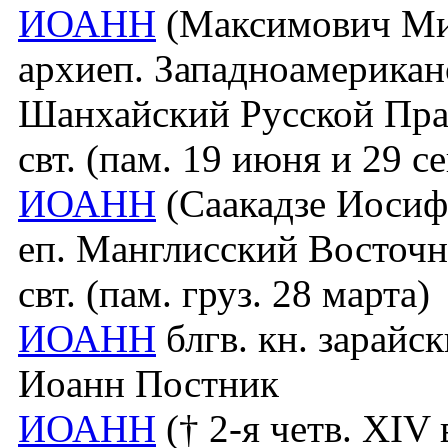
ИОАНН
(Максимович Мих
архиеп. Западноамерикан
Шанхайский Русской Прав
свт. (пам. 19 июня и 29 се
ИОАНН
(Саакадзе Иосиф 
еп. Манглисский Восточн
свт. (пам. груз. 28 марта)
ИОАНН
блгв. кн. зарайс
Иоанн Постник
ИОАНН
(† 2-я четв. XIV 