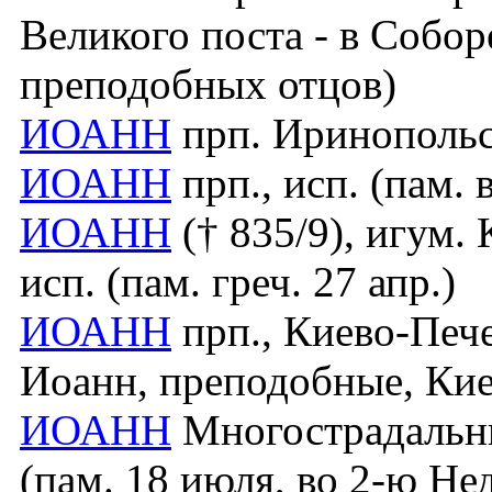
Великого поста - в Собо
преподобных отцов)
ИОАНН
прп. Иринопольск
ИОАНН
прп., исп. (пам. в
ИОАНН
(† 835/9), игум.
исп. (пам. греч. 27 апр.)
ИОАНН
прп., Киево-Пече
Иоанн, преподобные, Ки
ИОАНН
Многострадальный
(пам. 18 июля, во 2-ю Не