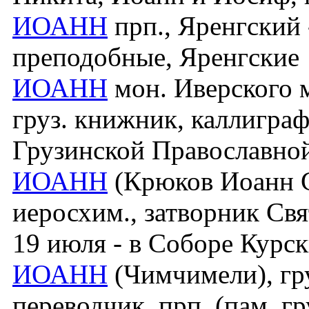
ИОАНН
прп., Яренгский -
преподобные, Яренгские
ИОАНН
мон. Иверского 
груз. книжник, каллиграф (
Грузинской Православной
ИОАНН
(Крюков Иоанн С
иеросхим., затворник Свят
19 июля - в Соборе Курск
ИОАНН
(Чимчимели), гр
переводчик, прп. (пам. гр