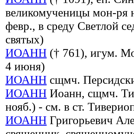
великомученицы мон-ря на
февр., в среду Светлой с
святых)
ИОАНН
(† 761), игум. М
4 июня)
ИОАНН
сщмч. Персидский
ИОАНН
Иоанн, сщмч. Тив
нояб.) - см. в ст. Тивер
ИОАНН
Григорьевич Але
священник, священномуче