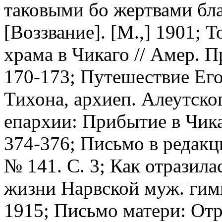
таковыми бо жертвами бла
[Воззвание]. [М.,] 1901; 
храма в Чикаго // Амер. П
170-173; Путешествие Ег
Тихона, архиеп. Алеутско
епархии: Прибытие в Чикаг
374-376; Письмо в редакц
№ 141. С. 3; Как отразила
жизни Нарвской муж. гимна
1915; Письмо матери: Отры