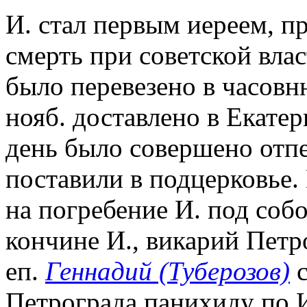
И. стал первым иереем, 
смерть при советской влас
было перевезено в часовн
нояб. доставлено в Екат
день было совершено отпе
поставили в подцерковье
на погребение И. под собо
кончине И., викарий Пет
еп.
Геннадий (Туберозов)
с
Петрограда панихиду по И