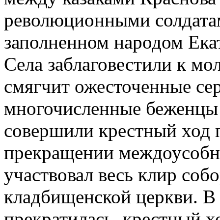
революционными солдатам
заполненном народом Ека
Села заблаговестили к мол
смягчит ожесточенные сер
многочисленные беженцы 
совершили крестный ход п
прекращении междоусобно
участвовал весь клир собо
кладбищенской церкви. В 6
прекратилась, крестный х