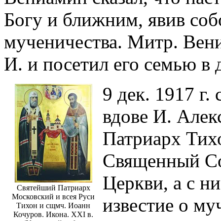
Богу и ближним, явив соб
мученичества. Митр. Вен
И. и посетил его семью в 
9 дек. 1917 г
вдове И. Алек
Патриарх Тих
Священный Со
Церкви, а с 
Святейший Патриарх
Московский и всея Руси
известие о му
Тихон и сщмч. Иоанн
Кочуров. Икона. XXI в.