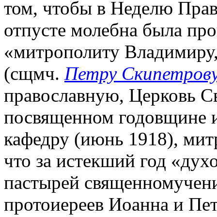
том, чтобы в Неделю Прав
отпусте молебна была про
«митрополиту Владимиру,
(сщмч.
Петру Скипетров
православную, Церковь С
посвященном годовщине и
кафедру (июнь 1918), мит
что за истекший год «дух
пастырей священномучен
протоиереев Иоанна и Пет