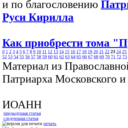
и по благословению
Патр
Руси Кирилла
Как приобрести тома "
0
1
2
3
4
5
6
7
8
9
10
11
12
13
14
15
16
17
18
19
20
21
22
23
24
25
52
53
54
55
56
57
58
59
60
61
62
63
64
65
66
67
68
69
70
71
72
73
Материал из Православно
Патриарха Московского и
ИОАНН
предыдущая статья
следующая статья
печать