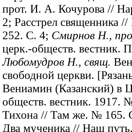
прот. И. А. Кочурова // Н
2; Расстрел священника //
252. С. 4;
Смирнов Н., пр
церк.-обществ. вестник. Пг
Любомудров Н., свящ.
Вено
свободной церкви. [Рязань
Вениамин (Казанский) в Ца
обществ. вестник. 1917. 
Тихона // Там же. № 165. 
Два мученика // Наш путь.