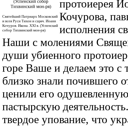
протоиерея И
(Успенский собор
Тихвинский мон-ря)
Кочурова, пав
Святейший Патриарх Московский
и всея Руси Тихон и сщмч. Иоанн
исполнения св
Кочуров. Икона. XXI в. (Успенский
собор Тихвинский мон-ря)
Наши с молениями Свяще
души убиенного протоиере
горе Ваше и делаем это с
близко знали почившего о
ценили его одушевленну
пастырскую деятельность.
твердое упование, что у