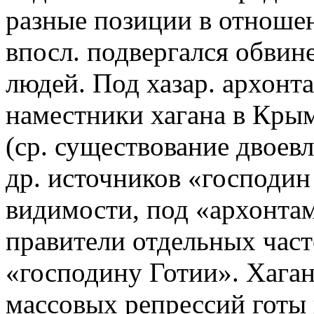
разные позиции в отношен
впосл. подвергался обвин
людей. Под хазар. архонт
наместники хагана в Крым
(ср. существование двоевла
др. источников «господин
видимости, под «архонта
правители отдельных час
«господину Готии». Хаган 
массовых репрессий готы