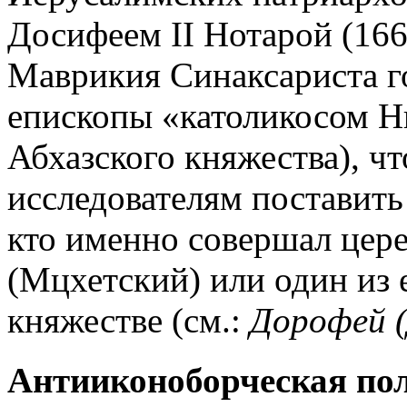
Досифеем II Нотарой (166
Маврикия Синаксариста го
епископы «католикосом Ни
Абхазского княжества), ч
исследователям поставить
кто именно совершал цер
(Мцхетский) или один из 
княжестве (см.:
Дорофей (
Антииконоборческая по