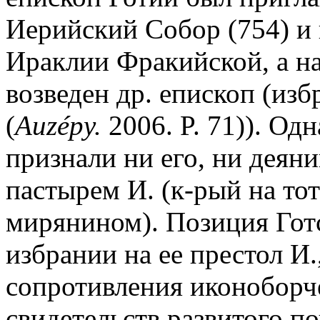
Иерийский Собор (754) и
Ираклии Фракийской, а н
возведен др. епископ (из
(
Auzépy.
2006. P. 71)). Од
признали ни его, ни деян
пастырем И. (к-рый на то
мирянином). Позиция Гот
избрании на ее престол И.
сопротивления иконоборче
свидетельств развитого п