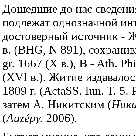
Дошедшие до нас сведени
подлежат однозначной ин
достоверный источник - Ж
в. (BHG, N 891), сохранив
gr. 1667 (X в.), B - Ath. Phi
(XVI в.). Житие издавало
1809 г. (ActaSS. Iun. T. 5. 
затем А. Никитским (
Ники
(
Auzépy
.
2006).