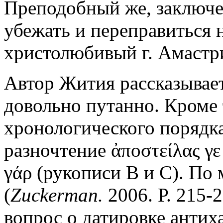
Преподобный же, заключе
убежать и переправиться 
христолюбивый г. Амастр
Автор Жития рассказывает
довольно путанно. Кроме
хронологического порядка
разночтение ἀποστείλας γε
γάρ (рукописи В и С). По
(
Zuckerman.
2006. Р. 215-
вопрос о датировке антихаз