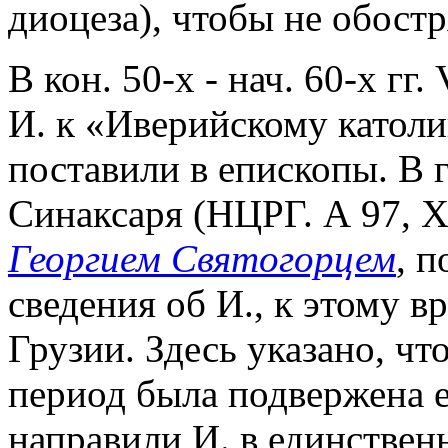
диоцеза), чтобы не обост
В кон. 50-х - нач. 60-х гг
И. к «Иверийскому католик
поставили в епископы. В 
Синаксаря (НЦРГ. А 97, XI
Георгием Святогорцем
, 
сведения об И., к этому 
Грузии. Здесь указано, чт
период была подвержена е
направили И. в единствен