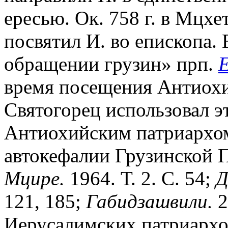
ересью. Ок. 758 г. в Мцхе
посвятил И. во епископа.
обращении грузин» прп.
время посещения Антиохии
Святогорец использовал эт
Антиохийским патриархом
автокефалии Грузинской 
Мцире.
1964. Т. 2. С. 54;
Д
121, 185;
Габидзашвили.
2
Иерусалимских патриархо