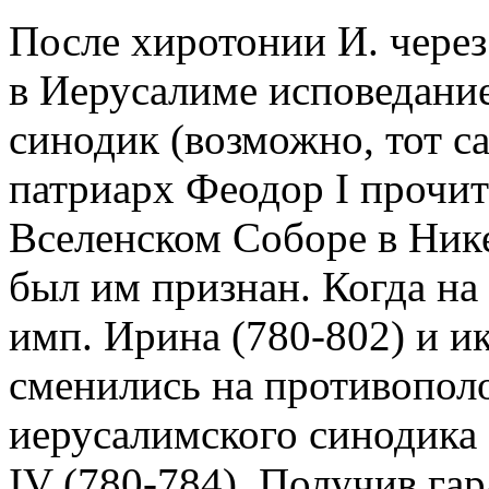
После хиротонии И. через
в Иерусалиме исповедание
синодик (возможно, тот с
патриарх Феодор I прочита
Вселенском Соборе в Нике
был им признан. Когда на
имп. Ирина (780-802) и и
сменились на противополо
иерусалимского синодика
IV (780-784). Получив га