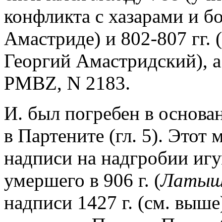
конфликта с хазарами и бо
Амастриде) и 802-807 гг. (
Георгий Амастридский), а н
PMBZ, N 2183.
И. был погребен в основа
в Партените (гл. 5). Этот
надписи на надгробии иг
умершего в 906 г. (
Латыш
надписи 1427 г. (см. выше