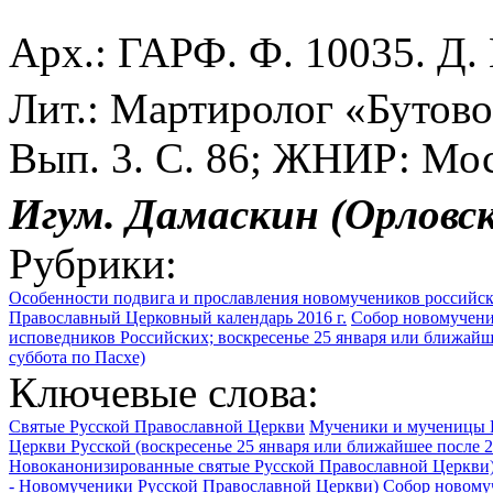
Арх.: ГАРФ. Ф. 10035. Д.
Лит.: Мартиролог «Бутово
Вып. 3. С. 86; ЖНИР: Моск
Игум. Дамаскин (Орловс
Рубрики:
Особенности подвига и прославления новомучеников российс
Православный Церковный календарь 2016 г.
Собор новомученик
исповедников Российских; воскресенье 25 января или ближайше
суббота по Пасхе)
Ключевые слова:
Святые Русской Православной Церкви
Мученики и мученицы 
Церкви Русской (воскресенье 25 января или ближайшее после 2
Новоканонизированные святые Русской Православной Церкви
- Новомученики Русской Православной Церкви)
Собор новомуч