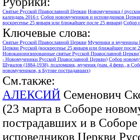
Рубрики:
Святые Русской Православной Церкви
Новомученики ( русские
календарь 2016 г.
Собор новомучеников и исповедников Церкви
воскресенье 25 января или ближайшее после 25 января)
Собор н
Ключевые слова:
Святые Русской Православной Церкви
Мученики и мученицы 
Церкви Русской (воскресенье 25 января или ближайшее после 2
Новоканонизированные святые Русской Православной Церкви
- Новомученики Русской Православной Церкви)
Собор новомуч
Шувалов (1884-1938), псаломщик, мученик (пам. 4 февр., в Со
новомучеников, в Бутове пострадавших)
См.также:
АЛЕКСИЙ
Семенович Скор
(23 марта в Соборе новом
пострадавших и в Соборе
исповедников Церкви Рус