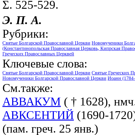
Σ. 525-529.
Э. П. А.
Рубрики:
Святые Болгарской Православной Церкви
Новомученики Болг
(Константинопольская Православная Церковь, Кипрская Право
Греческих Православных Церквей
Ключевые слова:
Святые Болгарской Православной Церкви
Святые Греческих П
Новомученики Болгарской Православной Церкви
Иоанн (1784-
См.также:
АВВАКУМ
( † 1628), нмч
АВКСЕНТИЙ
(1690-1720
(пам. греч. 25 янв.)