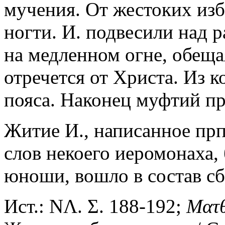
мучения. От жестоких изб
ногти. И. подвесили над
на медленном огне, обещая
отречется от Христа. Из 
пояса. Наконец муфтий пр
Житие И., написанное пр
слов некоего иеромонаха
юноши, вошло в состав с
Ист.: ΝΛ. Σ. 188-192;
Ματθ