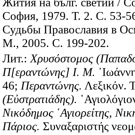
Жития на бълг. светии / Со
София, 1979. Т. 2. С. 53-5
Судьбы Православия в Ос
М., 2005. С. 199-202.
Лит.:
Χρυσόστομος (Παπαδό
Π[εραντώνης] Ι. Μ.
᾿Ιωάννης
46;
Περαντώνης.
Λεξικόν. Τ
(Εὐστρατιάδης).
῾Αγιολόγιον
Νικόδημος ῾Αγιορείτης, Νικ
Πάριος.
Συναξαριστής νεομ