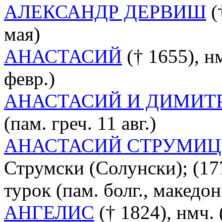
АЛЕКСАНДР ДЕРВИШ
(
мая)
АНАСТАСИЙ
(† 1655), н
февр.)
АНАСТАСИЙ И ДИМИТ
(пам. греч. 11 авг.)
АНАСТАСИЙ СТРУМИ
Струмски (Солунски); (177
турок (пам. болг., македон. 
АНГЕЛИС
(† 1824), нмч. (