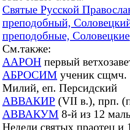
Святые Русской Правосла
преподобный, Соловецкий 
преподобные, Соловецкие
См.также:
ААРОН
первый ветхозав
АБРОСИМ
ученик сщмч. М
Милий, еп. Персидский
АВВАКИР
(VII в.), прп. 
АВВАКУМ
8-й из 12 малы
Недели святых праотец и 