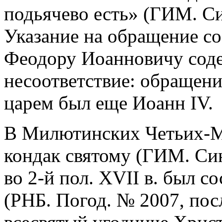
подьячево есть» (ГИМ. Син
Указание на обращение со
Феодору Иоанновичу сод
несоответствие: обращение
царем был еще Иоанн IV.
В Милютинских Четьих-М
кондак святому (ГИМ. Син
во 2-й пол. XVII в. был с
(РНБ. Погод. № 2007, посл