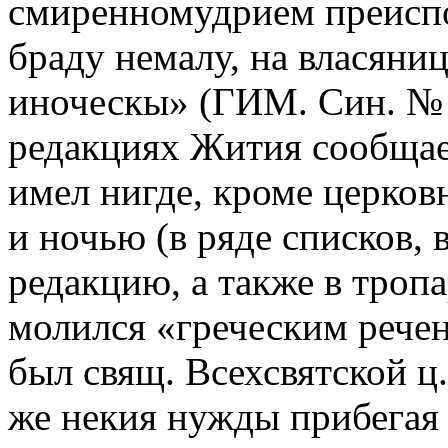
смиренномудрием преиспо
браду немалу, на власяни
иноческы» (ГИМ. Син. № 8
редакциях Жития сообщае
имел нигде, кроме церков
и ночью (в ряде списков,
редакцию, а также в тропа
молился «греческим рече
был свящ. Всехсвятской ц
же некия нужды прибегая 