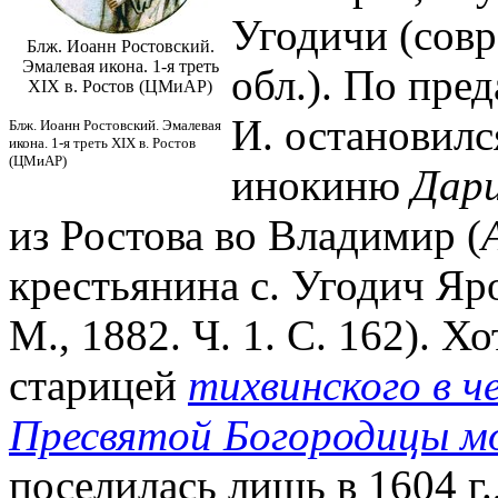
Угодичи (совр
Блж. Иоанн Ростовский.
Эмалевая икона. 1-я треть
обл.). По пре
XIX в. Ростов (ЦМиАР)
И. остановилс
Блж. Иоанн Ростовский. Эмалевая
икона. 1-я треть XIX в. Ростов
(ЦМиАР)
инокиню
Дари
из Ростова во Владимир (
крестьянина с. Угодич Яро
М., 1882. Ч. 1. С. 162). 
старицей
тихвинского в ч
Пресвятой Богородицы м
поселилась лишь в 1604 г.,