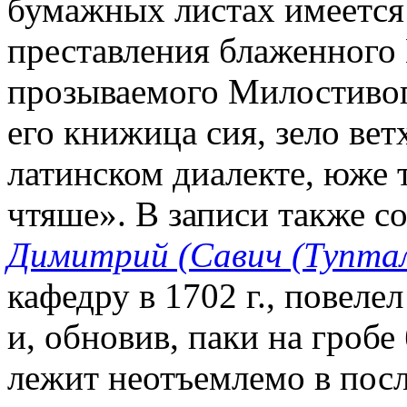
бумажных листах имеется
преставления блаженного 
прозываемого Милостивого
его книжица сия, зело вет
латинском диалекте, юже т
чтяше». В записи также со
Димитрий (Савич (Туптал
кафедру в 1702 г., повеле
и, обновив, паки на гроб
лежит неотъемлемо в посл