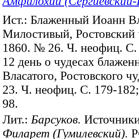
Амфилохий (Сергиевский-
Ист.: Блаженный Иоанн В
Милостивый, Ростовский ч
1860. № 26. Ч. неофиц. С
12 день о чудесах блажен
Власатого, Ростовского чу
23. Ч. неофиц. С. 179-182;
98.
Лит.:
Барсуков.
Источники 
Филарет (Гумилевский).
РС