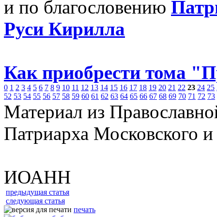
и по благословению
Патр
Руси Кирилла
Как приобрести тома "
0
1
2
3
4
5
6
7
8
9
10
11
12
13
14
15
16
17
18
19
20
21
22
23
24
25
52
53
54
55
56
57
58
59
60
61
62
63
64
65
66
67
68
69
70
71
72
73
Материал из Православно
Патриарха Московского и
ИОАНН
предыдущая статья
следующая статья
печать