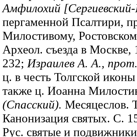
Амфилохий [Сергиевский-К
пергаменной Псалтири, п
Милостивому, Ростовскому
Археол. съезда в Москве, 1
232;
Израилев А. А., прот
ц. в честь Толгской икон
также ц. Иоанна Милостив
(Спасский).
Месяцеслов. Т.
Канонизация святых. С. 1
Рус. святые и подвижники