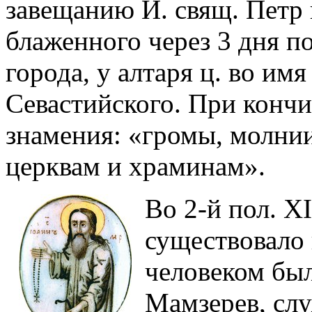
завещанию И. свящ. Петр 
блаженного через 3 дня п
города, у алтаря ц. во имя
Севастийского. При кончи
знамения: «громы, молнии
церквам и храминам».
Во 2-й пол. XI
существовало 
человеком был
Мамзерев, слу