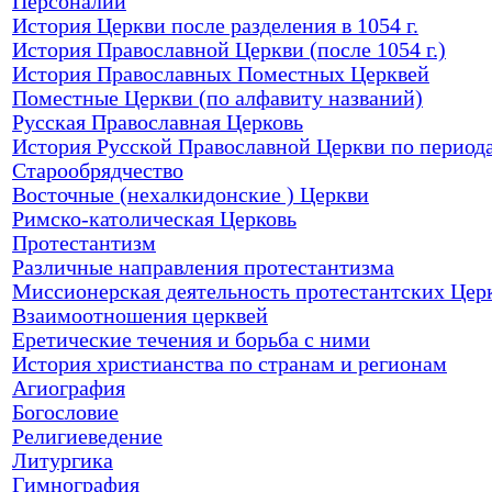
Персоналии
История Церкви после разделения в 1054 г.
История Православной Церкви (после 1054 г.)
История Православных Поместных Церквей
Поместные Церкви (по алфавиту названий)
Русская Православная Церковь
История Русской Православной Церкви по период
Старообрядчество
Восточные (нехалкидонские ) Церкви
Римско-католическая Церковь
Протестантизм
Различные направления протестантизма
Миссионерская деятельность протестантских Цер
Взаимоотношения церквей
Еретические течения и борьба с ними
История христианства по странам и регионам
Агиография
Богословие
Религиеведение
Литургика
Гимнография