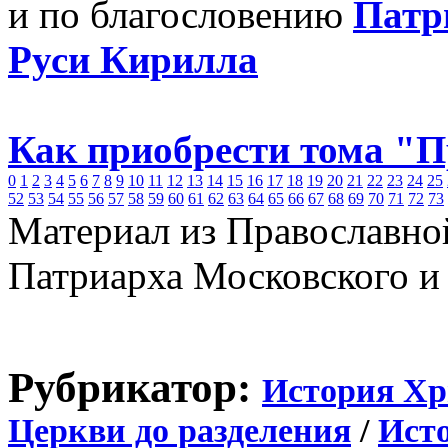
и по благословению
Патр
Руси Кирилла
Как приобрести тома "
0
1
2
3
4
5
6
7
8
9
10
11
12
13
14
15
16
17
18
19
20
21
22
23
24
25
52
53
54
55
56
57
58
59
60
61
62
63
64
65
66
67
68
69
70
71
72
73
Материал из Православно
Патриарха Московского и
Рубрикатор:
История Хр
Церкви до разделения
/
Ист