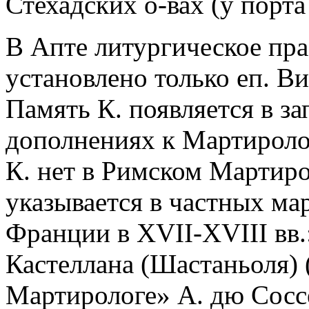
Стехадских о-вах (у порт
В Апте литургическое пра
установлено только еп. Ви
Память К. появляется в зап
дополнениях к Мартиролог
К. нет в Римском Мартиро
указывается в частных ма
Франции в XVII-XVIII вв
Кастеллана (Шастаньоля) 
Мартирологе» А. дю Соссе