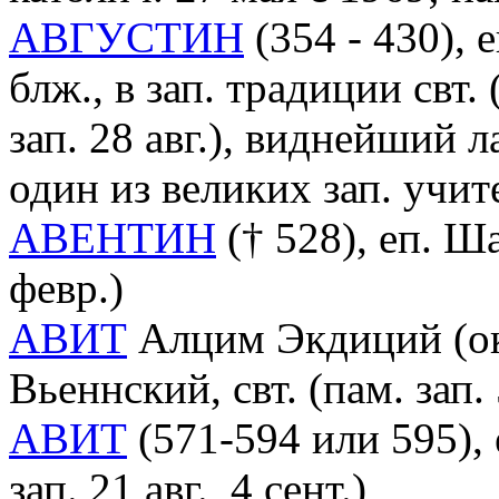
АВГУСТИН
(354 - 430),
блж., в зап. традиции свт.
зап. 28 авг.), виднейший 
один из великих зап. учи
АВЕНТИН
(† 528), еп. Ша
февр.)
АВИТ
Алцим Экдиций (ок. 
Вьеннский, свт. (пам. зап. 
АВИТ
(571-594 или 595), 
зап. 21 авг., 4 сент.)