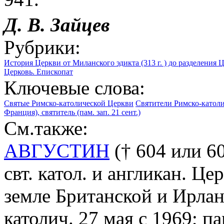
Д. В. Зайцев
Рубрики:
История Церкви от Миланского эдикта (313 г. ) до разделения Ц
Церковь. Епископат
Ключевые слова:
Святые Римско-католической Церкви
Святители Римско-катол
Франция), святитель (пам. зап. 21 сент.)
См.также:
АВГУСТИН
(† 604 или 6
свт. катол. и англикан. Це
земле Британской и Ирла
католич. 27 мая с 1969; па