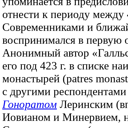
упоминается в предислови
отнести к периоду между 4
Современниками и ближа
воспринимался в первую о
Анонимный автор «Галльс
его под 423 г. в списке н
монастырей (patres monast
с другими респондентами 
Гоноратом
Леринским (вп
Иовианом и Минервием, н