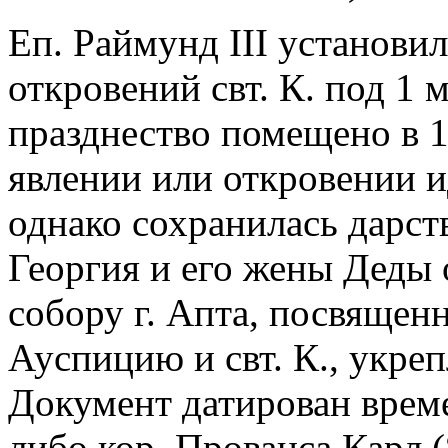
Еп. Раймунд III установи
откровений свт. К. под 1 м
празднество помещено в 1
явлении или откровении ид
однако сохранилась дарств
Георгия и его жены Деды 
собору г. Апта, посвящен
Ауспицию и свт. К., укре
Документ датирован време
либо кор. Прованса Карл (