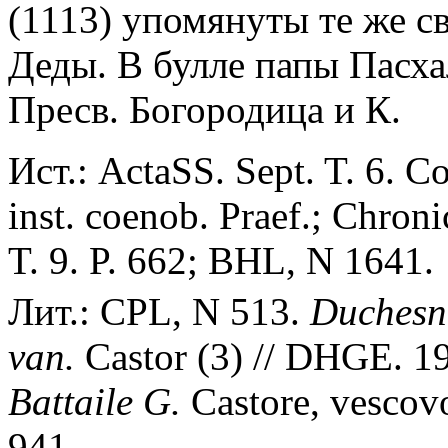
(1113) упомянуты те же св
Деды. В булле папы Пасхал
Пресв. Богородица и К.
Ист.: ActaSS. Sept. T. 6. C
inst. coenob. Praef.; Chron
T. 9. P. 662; BHL, N 1641.
Лит.: CPL, N 513.
Duchesn
van.
Castor (3) // DHGE. 19
Battaile G.
Castore, vescovo
941.