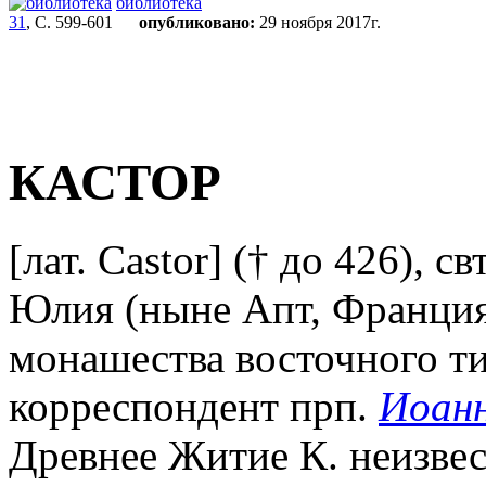
библиотека
31
, С. 599-601
опубликовано:
29 ноября 2017г.
КАСТОР
[лат. Castor] († до 426), свт
Юлия (ныне Апт, Франция
монашества восточного т
корреспондент прп.
Иоанн
Древнее Житие К. неизвест