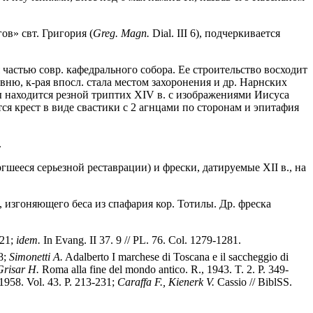
ов» свт. Григория (
Greg. Magn.
Dial. III 6), подчеркивается
частью совр. кафедрального собора. Ее строительство восходит
овню, к-рая впосл. стала местом захоронения и др. Нарнских
лы находится резной триптих XIV в. с изображениями Иисуса
ся крест в виде свастики с 2 агнцами по сторонам и эпитафия
.
гшееся серьезной реставрации) и фрески, датируемые XII в., на
, изгоняющего беса из спафария кор. Тотилы. Др. фреска
421;
idem.
In Evang. II 37. 9 // PL. 76. Col. 1279-1281.
78;
Simonetti A.
Adalberto I marchese di Toscana e il saccheggio di
Grisar H.
Roma alla fine del mondo antico. R., 1943. T. 2. P. 349-
 1958. Vol. 43. P. 213-231;
Caraffa F., Kienerk V.
Cassio // BiblSS.