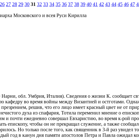
26
27
28
29
30
31
32
33
34
35
36
37
38
39
40
41
42
43
44
45
46
47
4
иарха Московского и всея Руси Кирилла
ныне Нарни, обл. Умбрия, Италия). Сведения о жизни К. сообщает св
ю кафедру во время войны между Византией и остготами. Однажд
 презрением, решив, что его лицо имеет красный цвет не от прир
ечистого духа из спафария, Тотила переменил мнение о епископе
щим и почти ежедневно совершал Евхаристию, во время к-рой пр
ть епископу, чтобы он не прекращал служение, а также сообщал
илось. Но только после того, как священник в 3-й раз увидел то
ждый год в канун дня памяти апостолов Петра и Павла ожидал кон