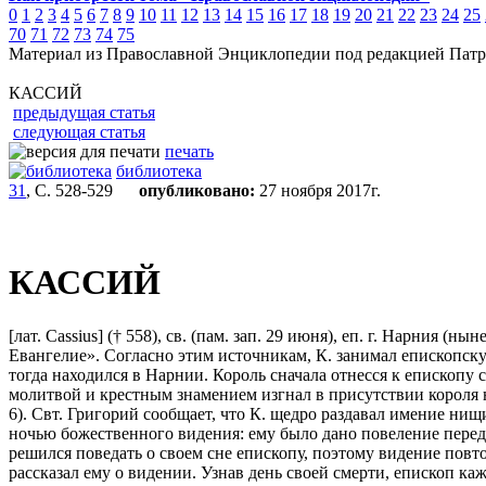
0
1
2
3
4
5
6
7
8
9
10
11
12
13
14
15
16
17
18
19
20
21
22
23
24
25
70
71
72
73
74
75
Материал из Православной Энциклопедии под редакцией Патр
КАССИЙ
предыдущая статья
следующая статья
печать
библиотека
31
, С. 528-529
опубликовано:
27 ноября 2017г.
КАССИЙ
[лат. Cassius] († 558), св. (пам. зап. 29 июня), еп. г. Нарния (
Евангелие». Согласно этим источникам, К. занимал епископску
тогда находился в Нарнии. Король сначала отнесся к епископу с
молитвой и крестным знамением изгнал в присутствии короля н
6). Свт. Григорий сообщает, что К. щедро раздавал имение ни
ночью божественного видения: ему было дано повеление переда
решился поведать о своем сне епископу, поэтому видение повтор
рассказал ему о видении. Узнав день своей смерти, епископ ка