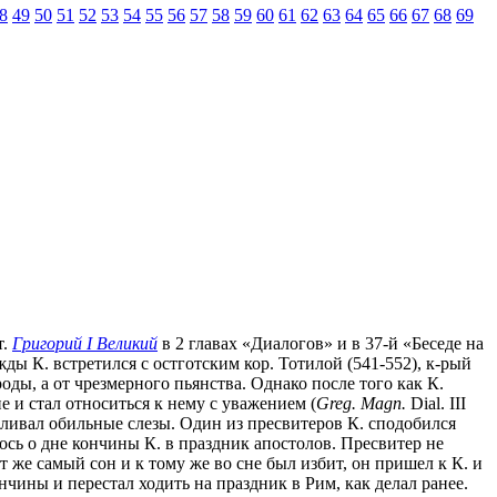
8
49
50
51
52
53
54
55
56
57
58
59
60
61
62
63
64
65
66
67
68
69
т.
Григорий I Великий
в 2 главах «Диалогов» и в 37-й «Беседе на
ы К. встретился с остготским кор. Тотилой (541-552), к-рый
оды, а от чрезмерного пьянства. Однако после того как К.
 и стал относиться к нему с уважением (
Greg. Magn.
Dial. III
оливал обильные слезы. Один из пресвитеров К. сподобился
ось о дне кончины К. в праздник апостолов. Пресвитер не
т же самый сон и к тому же во сне был избит, он пришел к К. и
чины и перестал ходить на праздник в Рим, как делал ранее.