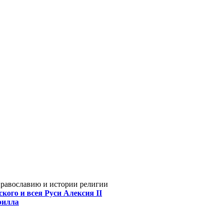
Православию и истории религии
кого и всея Руси Алексия II
рилла