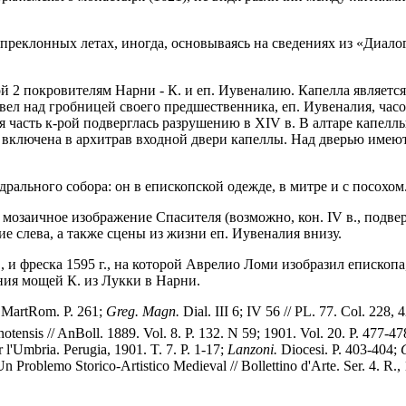
преклонных летах, иногда, основываясь на сведениях из «Диалог
й 2 покровителям Нарни - К. и еп. Иувеналию. Капелла является 
возвел над гробницей своего предшественника, еп. Иувеналия, час
ая часть к-рой подверглась разрушению в XIV в. В алтаре капел
. включена в архитрав входной двери капеллы. Над дверью имеют
рального собора: он в епископской одежде, в митре и с посохом
 мозаичное изображение Спасителя (возможно, кон. IV в., подвер
е слева, а также сцены из жизни еп. Иувеналия внизу.
, и фреска 1595 г., на которой Аврелио Ломи изобразил епископа
ния мощей К. из Лукки в Нарни.
; MartRom. P. 261;
Greg. Magn.
Dial. III 6; IV 56 // PL. 77. Col. 228, 
otensis // AnBoll. 1889. Vol. 8. P. 132. N 59; 1901. Vol. 20. P. 477-4
er l'Umbria. Perugia, 1901. T. 7. P. 1-17;
Lanzoni.
Diocesi. P. 403-404;
n Problemo Storico-Artistico Medieval // Bollettino d'Arte. Ser. 4. R.,