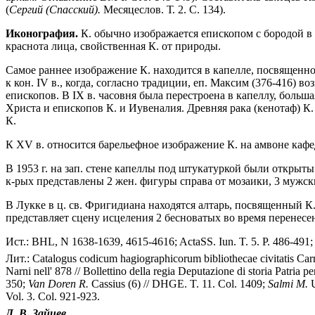
(
Сергий (Спасский).
Месяцеслов. Т. 2. С. 134).
Иконография.
К. обычно изображается епископом с бородой в 
краснота лица, свойственная К. от природы.
Самое раннее изображение К. находится в капелле, посвященно
к кон. IV в., когда, согласно традиции, еп. Максим (376-416) 
епископов. В IX в. часовня была перестроена в капеллу, больш
Христа и епископов К. и Иувеналия. Древняя рака (кенотаф) К
К.
К XV в. относится барельефное изображение К. на амвоне кафед
В 1953 г. на зап. стене капеллы под штукатуркой были открыты
к-рых представлены 2 жен. фигуры справа от мозаики, 3 мужски
В Лукке в ц. св. Фригидиана находятся алтарь, посвященный К.
представляет сцену исцеления 2 бесноватых во время перенесе
Ист.: BHL, N 1638-1639, 4615-4616; ActaSS. Iun. T. 5. P. 486-491
Лит.: Catalogus codicum hagiographicorum bibliothecae civitatis Carn
Narni nell' 878 // Bollettino della regia Deputazione di storia Patria p
350;
Van Doren R.
Cassius (6) // DHGE. T. 11. Col. 1409;
Salmi M.
U
Vol. 3. Col. 921-923.
Д. В. Зайцев