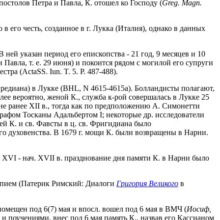
остолов Петра и Павла, К. отошел ко Господу (
Greg. Magn.
 в его честь, созданное в г. Лукка (Италия), однако в данных
ней указан период его епископства - 21 год, 9 месяцев и 10
и Павла, т. е. 29 июня) и покоится рядом с могилой его супруги
ра (ActaSS. Iun. T. 5. P. 487-488).
редиана) в Лукке (BHL, N 4615-4615a). Болландисты полагают,
олее вероятно, женой К., служба к-рой совершалась в Лукке 25
н не ранее XII в., тогда как по предположению А. Симонетти
графом Тосканы Адальбертом I; некоторые др. исследователи
щей К. и св. Фавсты в ц. св. Фригидиана было
о духовенства. В 1679 г. мощи К. были возвращены в Нарни.
 XVI - нач. XVII в. празднование дня памяти К. в Нарни было
Карпием (Патерик Римский: Диалоги
Григория Великого
в
помещен под 6(7) мая и впосл. вошел под 6 мая в ВМЧ (
Иосиф,
 поучениями, внес под 6 мая память К., назвав его Кассианом