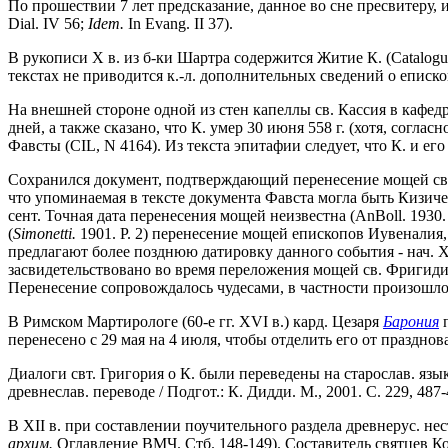
По прошествии 7 лет предсказание, данное во сне пресвитеру,
Dial. IV 56;
Idem.
In Evang. II 37).
В рукописи X в. из б-ки Шартра содержится Житие К. (Catalogus 
текстах не приводится к.-л. дополнительных сведений о еписко
На внешней стороне одной из стен капеллы св. Кассия в кафедр
дней, а также сказано, что К. умер 30 июня 558 г. (хотя, согла
Фавсты (CIL, N 4164). Из текста эпитафии следует, что К. и его 
Сохранился документ, подтверждающий перенесение мощей св. И
что упоминаемая в тексте документа Фавста могла быть Кизическ
сент. Точная дата перенесения мощей неизвестна (AnBoll. 1930.
(
Simonetti.
1901. P. 2) перенесение мощей епископов Иувеналия,
предлагают более позднюю датировку данного события - нач. X в
засвидетельствовано во время переложения мощей св. Фригиди
Перенесение сопровождалось чудесами, в частности произошл
В Римском Мартирологе (60-е гг. XVI в.) кард. Цезаря
Барония
п
перенесено с 29 мая на 4 июля, чтобы отделить его от празднов
Диалоги свт. Григория о К. были переведены на старослав. яз
древнеслав. переводе / Подгот.: К. Дидди. М., 2001. С. 229, 487-
В XII в. при составлении поучительного раздела древнерус. не
архим.
Оглавление ВМЧ. Стб. 148-149). Составитель святцев Ко