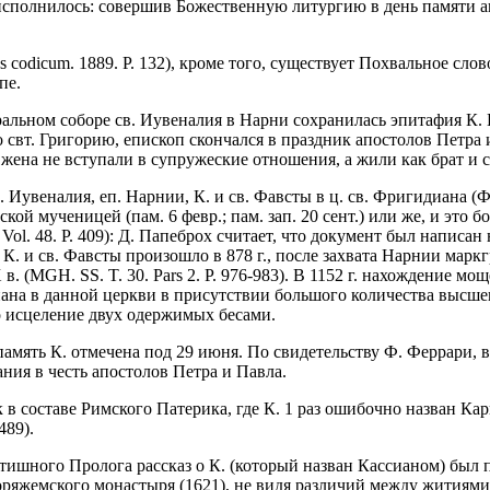
 исполнилось: совершив Божественную литургию в день памяти ап
codicum. 1889. Р. 132), кроме того, существует Похвальное слово
пе.
альном соборе св. Иувеналия в Нарни сохранилась эпитафия К. В 
сно свт. Григорию, епископ скончался в праздник апостолов Петра 
жена не вступали в супружеские отношения, а жили как брат и сест
увеналия, еп. Нарнии, К. и св. Фавсты в ц. св. Фригидиана (Ф
ой мученицей (пам. 6 февр.; пам. зап. 20 сент.) или же, и это б
 Vol. 48. P. 409): Д. Папеброх считает, что документ был написа
 К. и св. Фавсты произошло в 878 г., после захвата Нарнии марк
. (MGH. SS. T. 30. Pars 2. P. 976-983). В 1152 г. нахождение мо
ана в данной церкви в присутствии большого количества высшег
о исцеление двух одержимых бесами.
амять К. отмечена под 29 июня. По свидетельству Ф. Феррари, в
ания в честь апостолов Петра и Павла.
ык в составе Римского Патерика, где К. 1 раз ошибочно назван 
489).
стишного Пролога рассказ о К. (который назван Кассианом) был 
ряжемского монастыря (1621), не видя различий между житиями и