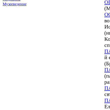
О
Музееведение
(М
О
во
Ис
(н
Ко
сп
П
й 
(Б
П
(п
ра
П
св
П
Ел