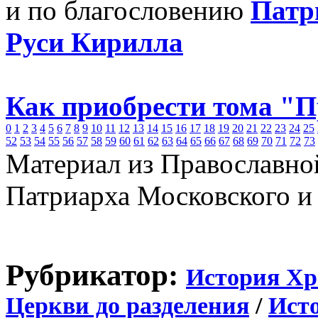
и по благословению
Патр
Руси Кирилла
Как приобрести тома "
0
1
2
3
4
5
6
7
8
9
10
11
12
13
14
15
16
17
18
19
20
21
22
23
24
25
52
53
54
55
56
57
58
59
60
61
62
63
64
65
66
67
68
69
70
71
72
73
Материал из Православно
Патриарха Московского и
Рубрикатор:
История Хр
Церкви до разделения
/
Ист