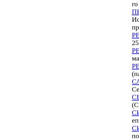
го
П
Ис
пр
Р
25
Р
ма
Р
(п
С
Се
С
(С
С
еп
С
по