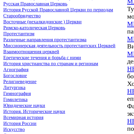
М
Русская Православная Церковь
Ту
История Русской Православной Церкви по периодам
Старообрядчество
мо
Восточные (нехалкидонские ) Церкви
М
Римско-католическая Церковь
па
Протестантизм
М
Различные направления протестантизма
Миссионерская деятельность протестантских Церквей
Ви
Взаимоотношения церквей
М
Еретические течения и борьба с ними
де
История христианства по странам и регионам
Н
Агиография
Богословие
бо
Религиеведение
Хо
Литургика
Н
Гимнография
еп
Гомилетика
Юридические науки
Фа
История. Исторические науки
эк
Всемирная история
Н
История России
по
Искусство