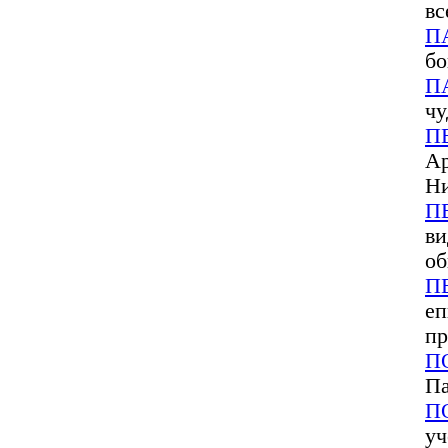
вс
П
бо
П
чу
П
Ар
Ни
П
ви
об
П
еп
пр
П
Па
П
уч