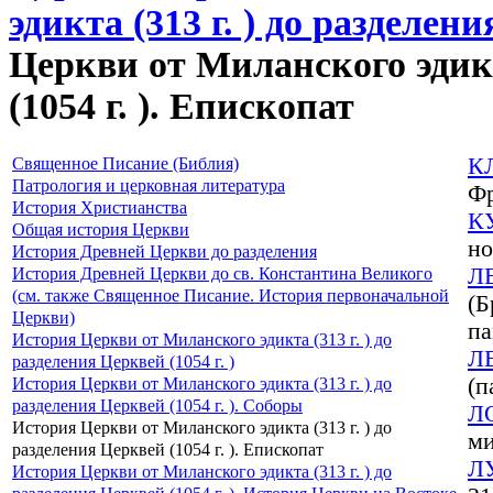
эдикта (313 г. ) до разделени
Церкви от Миланского эдикта
(1054 г. ). Епископат
Священное Писание (Библия)
К
Патрология и церковная литература
Фр
История Христианства
К
Общая история Церкви
но
История Древней Церкви до разделения
История Древней Церкви до св. Константина Великого
Л
(см. также Священное Писание. История первоначальной
(Б
Церкви)
па
История Церкви от Миланского эдикта (313 г. ) до
Л
разделения Церквей (1054 г. )
История Церкви от Миланского эдикта (313 г. ) до
(п
разделения Церквей (1054 г. ). Соборы
Л
История Церкви от Миланского эдикта (313 г. ) до
ми
разделения Церквей (1054 г. ). Епископат
Л
История Церкви от Миланского эдикта (313 г. ) до