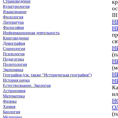
Страноведение
кр
Культурология
ос
Языкознание
II
Филология
Н
Литература
Философия
Н
Информационная деятельность
пр
Книговедение
св
Демография
Н
Социология
Психология
(п
Педагогика
Н
Политология
(м
Экономика
Н
География (см. также "Историческая география")
История науки
Н
Естествознание. Экология
Ка
Астрономия
ил
Математика
Н
Физика
Химия
О
Биология
(п
Медицина