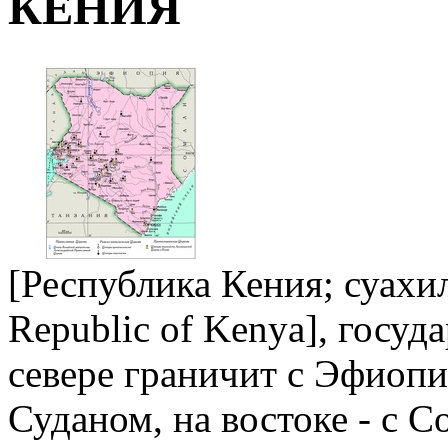
КЕНИЯ
[Республика Кения; суахил
Republic of Kenya],
госуда
севере граничит с Эфиопие
Суданом, на востоке - с Со