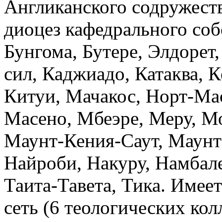
Англиканского содружеств
диоцез кафедрального соб
Бунгома, Бутере, Элдорет
сил, Каджиадо, Катаква, К
Китуи, Мачакос, Норт-Мас
Масено, Мбеэре, Меру, М
Маунт-Кения-Саут, Маунт
Найроби, Накуру, Намбале
Таита-Тавета, Тика. Имее
сеть (6 теологических кол