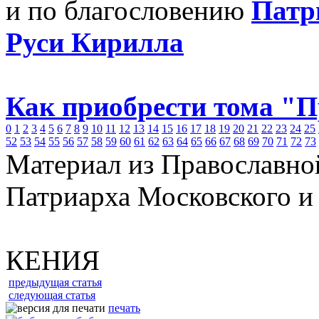
и по благословению
Патр
Руси Кирилла
Как приобрести тома "
0
1
2
3
4
5
6
7
8
9
10
11
12
13
14
15
16
17
18
19
20
21
22
23
24
25
52
53
54
55
56
57
58
59
60
61
62
63
64
65
66
67
68
69
70
71
72
73
Материал из Православно
Патриарха Московского и
КЕНИЯ
предыдущая статья
следующая статья
печать