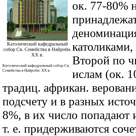
ок. 77-80% 
принадлежат
деноминация
католиками,
Католический кафедральный
собор Св. Семейства в Найроби.
XX в.
Второй по ч
Католический кафедральный собор Св.
ислам (ок. 
Семейства в Найроби. XX в.
традиц. африкан. верован
подсчету и в разных исто
8%, в их число попадают и
т. е. придерживаются соч