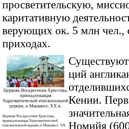
просветительскую, мисси
каритативную деятельнос
верующих ок. 5 млн чел.,
приходах.
Существуют
ций англикан
отделившихс
Церковь Воскресения Христова,
принадлежащая
Кении. Перв
Харизматической епископальной
церкви, в Макакосе. XX в.
значительна
Церковь Воскресения Христова,
принадлежащая Харизматической
Номийя (600
епископальной церкви, в Макакосе. XX