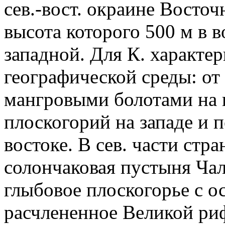
сев.-вост. окраине Восто
высота которого 500 м в во
западной.
Для
К. характе
географической среды: о
мангровыми болотами на 
плоскогорий на западе и п
востоке. В сев. части стр
солончаковая пустыня Чалб
глыбовое плоскогорье с о
расчлененное Великой ри