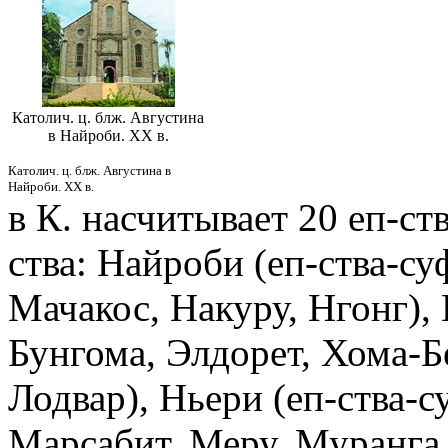
Католич. ц. блж. Августина
в Найроби. XX в.
Католич. ц. блж. Августина в
Найроби. XX в.
в К. насчитывает 20 еп-ст
ства: Найроби (еп-ства-с
Мачакос, Накуру, Нгонг),
Бунгома, Элдорет, Хома-Б
Лодвар), Ньери (еп-ства-
Марсабит, Меру, Муранга,