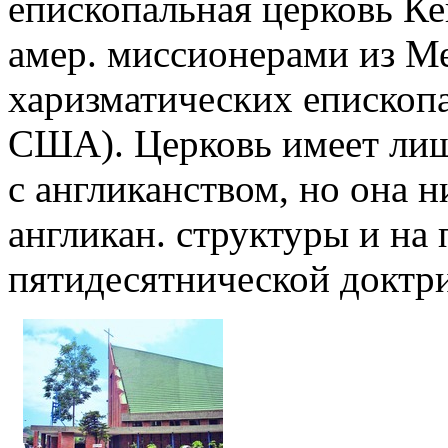
епископальная церковь Ке
амер. миссионерами из М
харизматических епископа
США). Церковь имеет лиш
с англиканством, но она н
англикан. структуры и на
пятидесятнической доктр