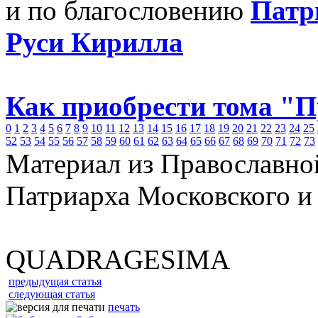
и по благословению
Патр
Руси Кирилла
Как приобрести тома "
0
1
2
3
4
5
6
7
8
9
10
11
12
13
14
15
16
17
18
19
20
21
22
23
24
25
52
53
54
55
56
57
58
59
60
61
62
63
64
65
66
67
68
69
70
71
72
73
Материал из Православно
Патриарха Московского и
QUADRAGESIMA
предыдущая статья
следующая статья
печать