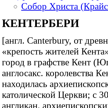
Собор Христа (Крайс
КЕНТЕРБЕРИ
[англ. Canterbury, от древ
«крепость жителей Кента»;
город в графстве Кент (Юг
англосакс. королевства Кент
находилась архиепископск
католической Церкви; с 30-
англикан. архиепископски