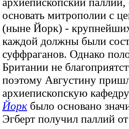
архиепископский паллий, 
основать митрополии с ц
(ныне Йорк) - крупнейших
каждой должны были сост
суффраганов. Однако поло
Британии не благоприятс
поэтому Августину пришл
архиепископскую кафедру 
Йорк
было основано значи
Эгберт получил паллий о