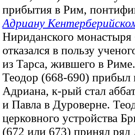
прибытия в Рим, понтифик
Адриану Кентерберийско
Нириданского монастыря 
отказался в пользу ученог
из Тарса, жившего в Риме
Теодор (668-690) прибыл
Адриана, к-рый стал абба
и Павла в Дуроверне. Тео
церковного устройства Бр
(672 или 673) принял ря