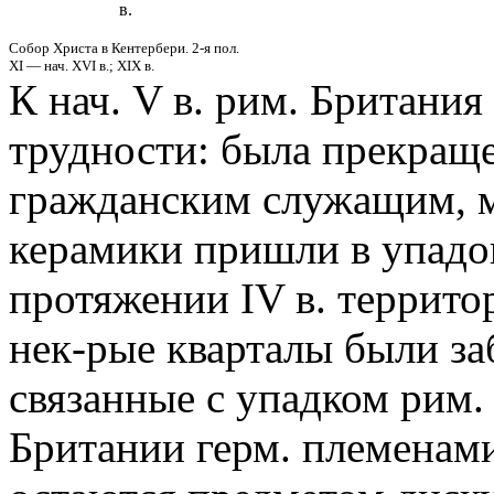
в.
Собор Христа в Кентербери. 2-я пол.
XI — нач. XVI в.; XIX в.
К нач. V в. рим. Британи
трудности: была прекращ
гражданским служащим, м
керамики пришли в упадо
протяжении IV в. террито
нек-рые кварталы были з
связанные с упадком рим.
Британии герм. племенами