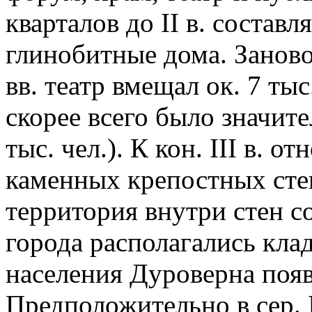
кварталов до II в. состав
глинобитные дома. Заново 
вв. театр вмещал ок. 7 тыс
скорее всего было значите
тыс. чел.). К кон. III в. о
каменных крепостных стен
территория внутри стен со
города располагались клад
населения Дуроверна появ
Предположительно в сер. I