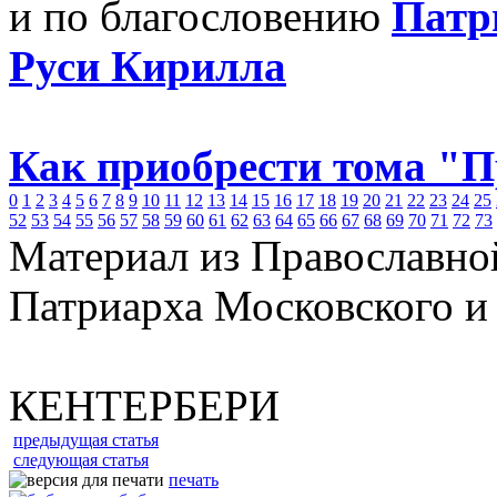
и по благословению
Патр
Руси Кирилла
Как приобрести тома "
0
1
2
3
4
5
6
7
8
9
10
11
12
13
14
15
16
17
18
19
20
21
22
23
24
25
52
53
54
55
56
57
58
59
60
61
62
63
64
65
66
67
68
69
70
71
72
73
Материал из Православно
Патриарха Московского и
КЕНТЕРБЕРИ
предыдущая статья
следующая статья
печать