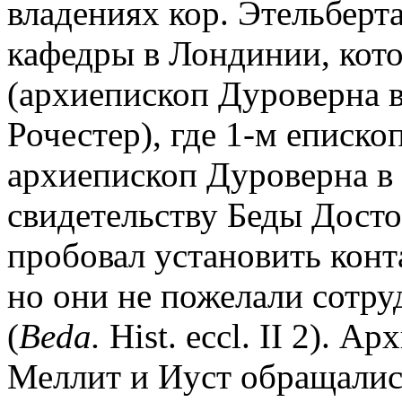
владениях кор. Этельберт
кафедры в Лондинии, кот
(архиепископ Дуроверна в
Рочестер), где 1-м еписко
архиепископ Дуроверна в 
свидетельству Беды Досто
пробовал установить конт
но они не пожелали сотру
(
Beda.
Hist. eccl. II 2). А
Меллит и Иуст обращалис