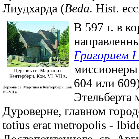
Лиудхарда (
Beda.
Hist. eccl
В 597 г. в 
направленны
Григорием I
миссионеры 
Церковь св. Мартина в
Кентербери. Кон. VI–VII в.
604 или 609
Церковь св. Мартина в Кентербери. Кон.
VI–VII в.
Этельберта 
Дуроверне, главном городе
totius erat metropolis - I
Достопочтенного, св. Авг