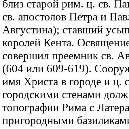
близ старой рим. ц. св. П
св. апостолов Петра и Павл
Августина); ставший усы
королей Кента. Освящени
совершил преемник св. А
(604 или 609-619). Соору
имя Христа в городе и ц. 
городскими стенами долж
топографии Рима с Латер
пригородными базиликами