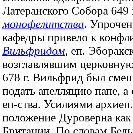
Латеранского Собора 649 г
монофелитства
. Упроче
кафедры привело к конфли
Вильфридом
, еп. Эборак
возглавлявшим церковную
678 г. Вильфрид был смещ
подать апелляцию папе, а 
еп-ства. Усилиями архиеп
положение Дуроверна как
Британии. По словам Бед