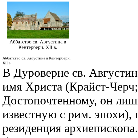
Аббатство св. Августина в
Кентербери. XII в.
Аббатство св. Августина в Кентербери.
XII в.
В Дуроверне св. Августи
имя Христа (Крайст-Черч;
Достопочтенному, он лишь
известную с рим. эпохи),
резиденция архиепископа.