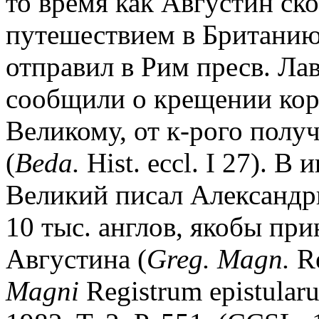
то время как Августин ско
путешествием в Британию
отправил в Рим пресв. Ла
сообщили о крещении кор
Великому, от к-рого пол
(
Beda.
Hist. eccl. I 27). В 
Великий писал Александ
10 тыс. англов, якобы пр
Августина (
Greg. Magn.
Re
Magni
Registrum epistularu