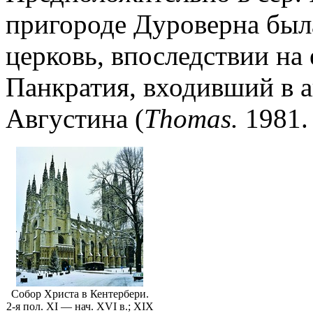
пригороде Дуроверна был
церковь, впоследствии на 
Панкратия, входивший в а
Августина (
Thomas.
1981. 
Собор Христа в Кентербери.
2-я пол. XI — нач. XVI в.; XIX