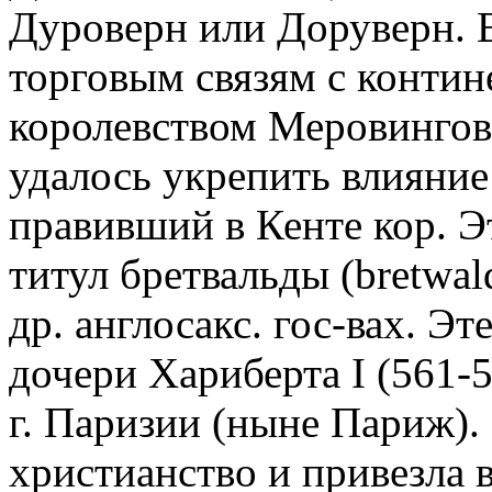
Дуроверн или Доруверн. 
торговым связям с контин
королевством Меровингов
удалось укрепить влияние 
правивший в Кенте кор. Эт
титул бретвальды (bretwald
др. англосакс. гос-вах. Эт
дочери Хариберта I (561-
г. Паризии (ныне Париж).
христианство и привезла 