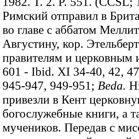
1982. T. 2. P. 551. (CCSL;
Римский отправил в Брит
во главе с аббатом Меллит
Августину, кор. Этельберт
правителям и церковным 
601 - Ibid. XI 34-40, 42, 47
945-947, 949-951;
Beda.
Hi
привезли в Кент церковну
богослужебные книги, а т
мучеников. Передав с мис