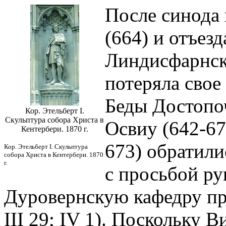
После синода 
(664) и отъез
Линдисфарнско
потеряла свое
Беды Достопо
Кор. Этельберт I.
Скульптура собора Христа в
Освиу (642-67
Кентербери. 1870 г.
673) обратили
Кор. Этельберт I. Скульптура
собора Христа в Кентербери. 1870
г.
с просьбой ру
Дуровернскую кафедру пре
III 29; IV 1). Поскольку 