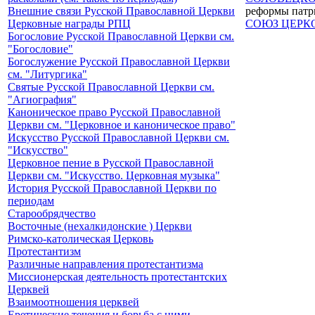
Внешние связи Русской Православной Церкви
реформы патри
Церковные награды РПЦ
СОЮЗ ЦЕРК
Богословие Русской Православной Церкви см.
"Богословие"
Богослужение Русской Православной Церкви
см. "Литургика"
Святые Русской Православной Церкви см.
"Агиография"
Каноническое право Русской Православной
Церкви см. "Церковное и каноническое право"
Искусство Русской Православной Церкви см.
"Искусство"
Церковное пение в Русской Православной
Церкви см. "Искусство. Церковная музыка"
История Русской Православной Церкви по
периодам
Старообрядчество
Восточные (нехалкидонские ) Церкви
Римско-католическая Церковь
Протестантизм
Различные направления протестантизма
Миссионерская деятельность протестантских
Церквей
Взаимоотношения церквей
Еретические течения и борьба с ними