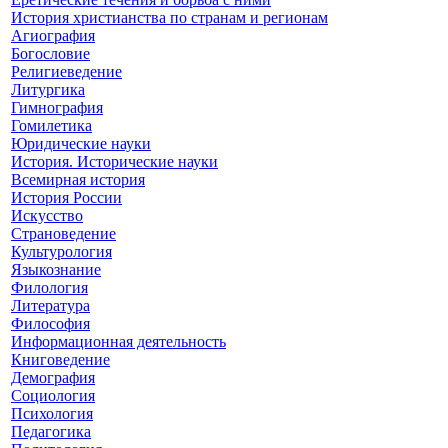
История христианства по странам и регионам
Агиография
Богословие
Религиеведение
Литургика
Гимнография
Гомилетика
Юридические науки
История. Исторические науки
Всемирная история
История России
Искусство
Страноведение
Культурология
Языкознание
Филология
Литература
Философия
Информационная деятельность
Книговедение
Демография
Социология
Психология
Педагогика