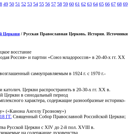
8
49
50
51
52
53
54
55
56
57
58
59
60
61
62
63
64
65
66
67
68
69
ой Церкови
/ Русская Православная Церковь. История. Источники
ецкое восстание
дая Россия» и партии «Союз младороссов» в 20-40-х гг. ХХ
зглашенный самоуправляемым в 1924 г. с 1970 г.-
 католич. Церкви распространить в 20-30-х гг. XX в.
ой Церкви в синодальный период
мплексного характера, содержащие разнообразные историко-
лу» («Канона Ангелу Грозному»)
 ГГ.
Священный Собор Православной Российской Церкви;
ва Русской Церкви с XIV до 2-й пол. XVIII в.
взимаемые на содержание духовенства