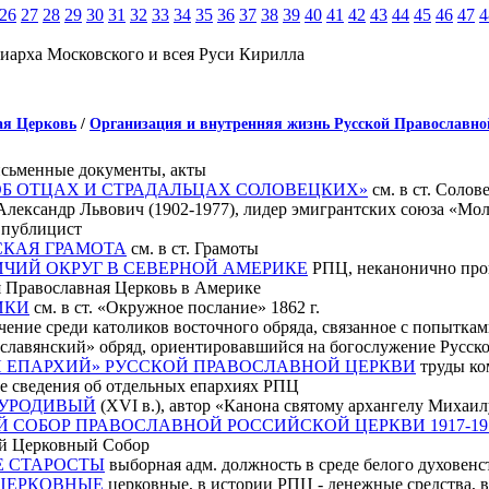
26
27
28
29
30
31
32
33
34
35
36
37
38
39
40
41
42
43
44
45
46
47
4
иарха Московского и всея Руси Кирилла
ая Церковь
/
Организация и внутренняя жизнь Русской Православн
сьменные документы, акты
ОБ ОТЦАХ И СТРАДАЛЬЦАХ СОЛОВЕЦКИХ»
см. в ст. Солов
лександр Львович (1902-1977), лидер эмигрантских союза «Моло
 публицист
КАЯ ГРАМОТА
см. в ст. Грамоты
ЧИЙ ОКРУГ В СЕВЕРНОЙ АМЕРИКЕ
РПЦ, неканонично прово
я Православная Церковь в Америке
ИКИ
см. в ст. «Окружное послание» 1862 г.
чение среди католиков восточного обряда, связанное с попытками
-славянский» обряд, ориентировавшийся на богослужение Русск
 ЕПАРХИЙ» РУССКОЙ ПРАВОСЛАВНОЙ ЦЕРКВИ
труды ко
е сведения об отдельных епархиях РПЦ
УРОДИВЫЙ
(XVI в.), автор «Канона святому архангелу Михаи
СОБОР ПРАВОСЛАВНОЙ РОССИЙСКОЙ ЦЕРКВИ 1917-1918
й Церковный Собор
 СТАРОСТЫ
выборная адм. должность в среде белого духовенст
ЦЕРКОВНЫЕ
церковные, в истории РПЦ - денежные средства, 