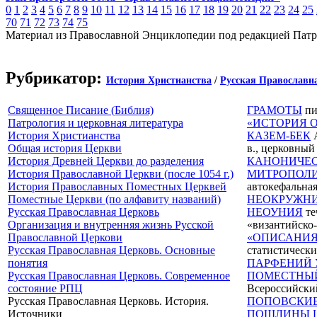
0
1
2
3
4
5
6
7
8
9
10
11
12
13
14
15
16
17
18
19
20
21
22
23
24
25
70
71
72
73
74
75
Материал из Православной Энциклопедии под редакцией Патр
Рубрикатор:
История Христианства
/
Русская Православн
Священное Писание (Библия)
ГРАМОТЫ
пи
Патрология и церковная литература
«ИСТОРИЯ 
История Христианства
КАЗЕМ-БЕК
А
Общая история Церкви
в., церковный
История Древней Церкви до разделения
КАНОНИЧЕС
История Православной Церкви (после 1054 г.)
МИТРОПОЛИ
История Православных Поместных Церквей
автокефальна
Поместные Церкви (по алфавиту названий)
НЕОКРУЖН
Русская Православная Церковь
НЕОУНИЯ
те
Организация и внутренняя жизнь Русской
«византийско
Православной Церкови
«ОПИСАНИЯ
Русская Православная Церковь. Основные
статистически
понятия
ПАРФЕНИЙ 
Русская Православная Церковь. Современное
ПОМЕСТНЫЙ 
состояние РПЦ
Всероссийски
Русская Православная Церковь. История.
ПОПОВСКИЕ
Источники
ПОШЛИНЫ 