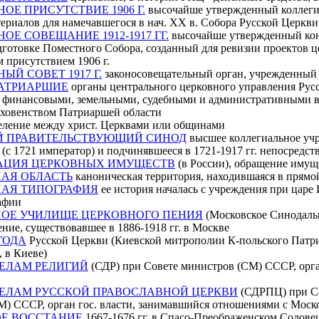
ОЕ ПРИСУТСТВИЕ 1906 Г.
высочайше утвержденный коллегиа
ериалов для намечавшегося в нач. XX в. Собора Русской Церкви
ОЕ СОВЕЩАНИЕ 1912-1917 ГГ.
высочайше утвержденный кон
дготовке Поместного Собора, созданный для ревизии проектов 
 присутствием 1906 г.
ЫЙ СОВЕТ 1917 Г.
законосовещательный орган, учрежденный
АТРИАРШИЕ
органы центрального церковного управления Русск
 финансовыми, земельными, судебными и административными в
уховенством Патриаршей области
еление между христ. Церквами или общинами
 ПРАВИТЕЛЬСТВУЮЩИЙ СИНОД
высшее коллегиальное учр
(с 1721 император) и подчинявшееся в 1721-1917 гг. непосредс
АЦИЯ ЦЕРКОВНЫХ ИМУЩЕСТВ
(в России), обращение имуще
АЯ ОБЛАСТЬ
каноническая территория, находившаяся в прям
АЯ ТИПОГРАФИЯ
ее история началась с учреждения при царе
афии
ОЕ УЧИЛИЩЕ ЦЕРКОВНОГО ПЕНИЯ
(Московское Синодальн
ение, существовавшее в 1886-1918 гг. в Москве
 ГОДА
Русской Церкви (Киевской митрополии К-польского Патри
, в Киеве)
ДЕЛАМ РЕЛИГИЙ
(СДР) при Совете министров (СМ) СССР, орган
ДЕЛАМ РУССКОЙ ПРАВОСЛАВНОЙ ЦЕРКВИ
(СДРПЦ) при Сов
) СССР, орган гос. власти, занимавшийся отношениями с Моско
Е ВОССТАНИЕ
1667-1676 гг. в Спасо-Преображенском Солов