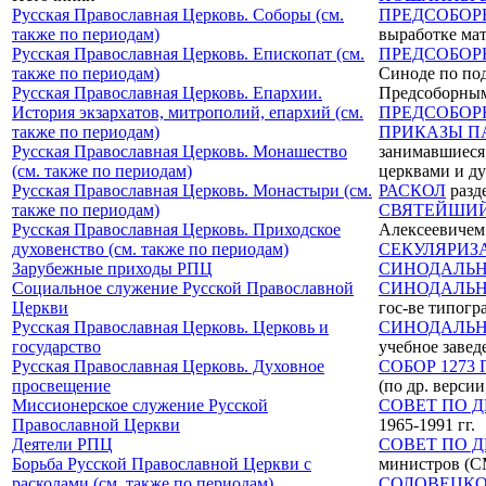
Русская Православная Церковь. Соборы (см.
ПРЕДСОБОРН
также по периодам)
выработке мат
Русская Православная Церковь. Епископат (см.
ПРЕДСОБОРН
также по периодам)
Синоде по по
Русская Православная Церковь. Епархии.
Предсоборным
История экзархатов, митрополий, епархий (см.
ПРЕДСОБОРН
также по периодам)
ПРИКАЗЫ П
Русская Православная Церковь. Монашество
занимавшиеся
(см. также по периодам)
церквами и д
Русская Православная Церковь. Монастыри (см.
РАСКОЛ
разд
также по периодам)
СВЯТЕЙШИЙ
Русская Православная Церковь. Приходское
Алексеевичем 
духовенство (см. также по периодам)
СЕКУЛЯРИЗ
Зарубежные приходы РПЦ
СИНОДАЛЬН
Социальное служение Русской Православной
СИНОДАЛЬН
Церкви
гос-ве типогр
Русская Православная Церковь. Церковь и
СИНОДАЛЬН
государство
учебное завед
Русская Православная Церковь. Духовное
СОБОР 1273
просвещение
(по др. версии
Миссионерское служение Русской
СОВЕТ ПО 
Православной Церкви
1965-1991 гг.
Деятели РПЦ
СОВЕТ ПО 
Борьба Русской Православной Церкви с
министров (СМ
расколами (см. также по периодам)
СОЛОВЕЦКО