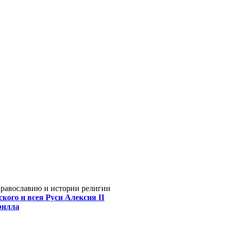
Православию и истории религии
кого и всея Руси Алексия II
рилла