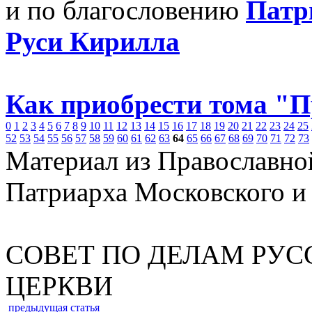
и по благословению
Патр
Руси Кирилла
Как приобрести тома "
0
1
2
3
4
5
6
7
8
9
10
11
12
13
14
15
16
17
18
19
20
21
22
23
24
25
52
53
54
55
56
57
58
59
60
61
62
63
64
65
66
67
68
69
70
71
72
73
Материал из Православно
Патриарха Московского и
СОВЕТ ПО ДЕЛАМ РУ
ЦЕРКВИ
предыдущая статья