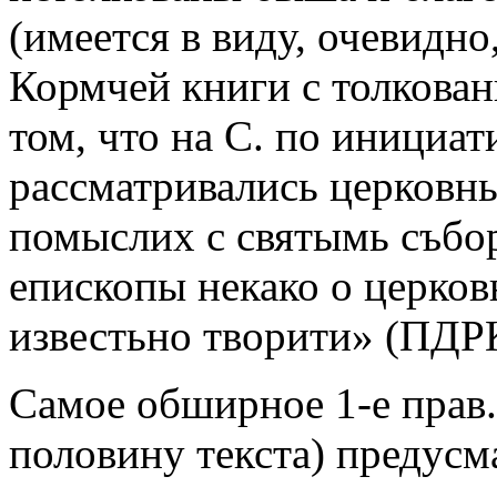
(имеется в виду, очевидн
Кормчей книги с толкован
том, что на С. по инициа
рассматривались церковн
помыслих с святымь събо
епископы некако о церко
известьно творити» (ПДРК
Самое обширное 1-е прав
половину текста) предусм