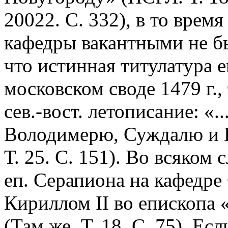
20022. С. 332), в то врем
кафедры вакантными не б
что истинная титулатура е
московском своде 1479 г.
сев.-вост. летописание: «.
Володимерю, Суждалю и 
Т. 25. С. 151). Во всяком 
еп. Серапиона на кафедре
Кириллом II во епископа
(Там же. Т. 18. С. 75). Е