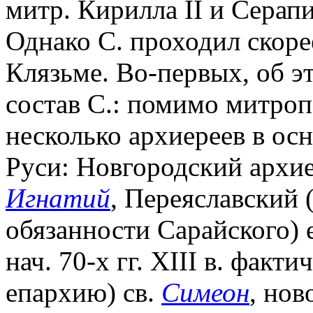
митр. Кирилла II и Серапио
Однако С. проходил скоре
Клязьме. Во-первых, об э
состав С.: помимо митроп
несколько архиереев в осн
Руси: Новгородский архиеп
Игнатий
, Переяславский
обязанности Сарайского) 
нач. 70-х гг. XIII в. фак
епархию) св.
Симеон
, но