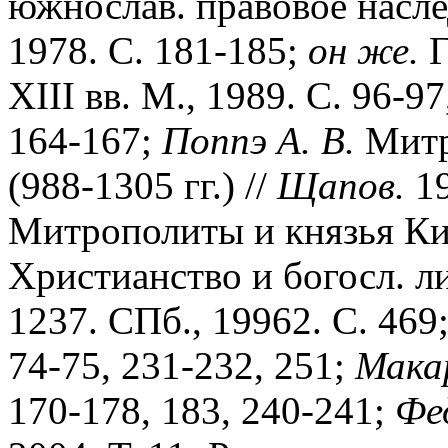
южнослав. правовое наслед
1978. С. 181-185;
он же.
Г
XIII вв. М., 1989. С. 96-9
164-167;
Поппэ А. В.
Митр
(988-1305 гг.) //
Щапов.
19
Митрополиты и князья Ки
Христианство и богосл. ли
1237. СПб., 19962. С. 469
74-75, 231-232, 251;
Мака
170-178, 183, 240-241;
Фе