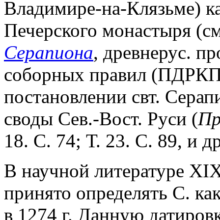
Владимире-на-Клязьме) к
Печерского монастыря (с
Серапиона
, древнерус. п
соборных правил (ПДРКП. 
постановлении свт. Сера
своды Сев.-Вост. Руси (
Пр
18. С. 74; Т. 23. С. 89, и др
В научной литературе XIX
принято определять С. ка
в 1274 г. Данную датиров