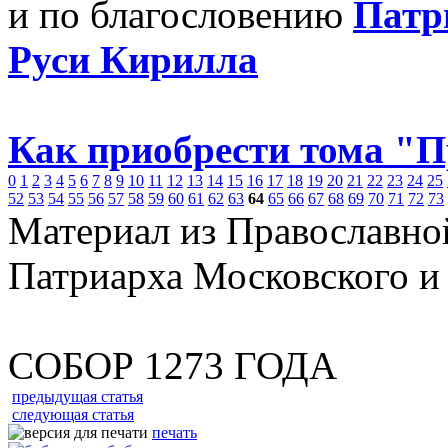
и по благословению
Патр
Руси Кирилла
Как приобрести тома "
0
1
2
3
4
5
6
7
8
9
10
11
12
13
14
15
16
17
18
19
20
21
22
23
24
25
52
53
54
55
56
57
58
59
60
61
62
63
64
65
66
67
68
69
70
71
72
73
Материал из Православно
Патриарха Московского и
СОБОР 1273 ГОДА
предыдущая статья
следующая статья
печать