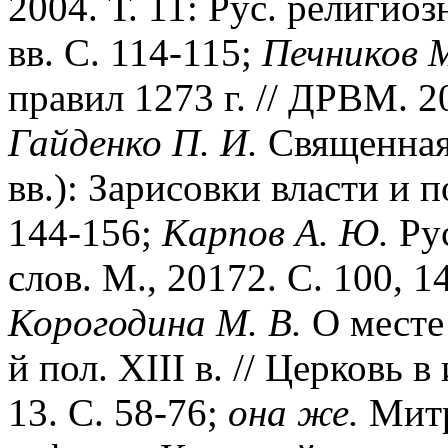
2004. Т. 11: Рус. религиоз
вв. С. 114-115;
Печников М
правил 1273 г. // ДРВМ. 2
Гайденко П. И.
Священная 
вв.): Зарисовки власти и 
144-156;
Карпов А. Ю.
Рус
слов. М., 20172. С. 100, 1
Корогодина М. В.
О месте 
й пол. XIII в. // Церковь 
13. С. 58-76;
она же.
Митр