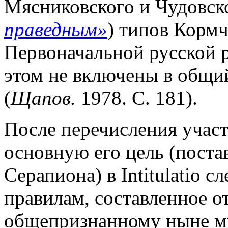
Мясниковского и Чудовско
праведным»
) типов Кормч
Первоначальной русской р
этом не включены в общий
(
Щапов.
1978. С. 181).
После перечисления участ
основную его цель (поста
Серапиона) в Intitulatio 
правилам, составленное от
общепризнанному ныне мн