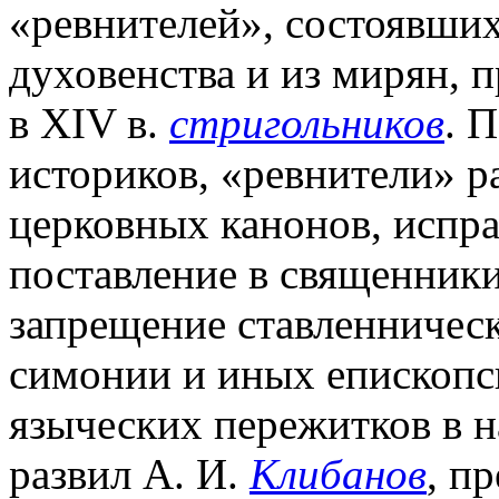
«ревнителей», состоявших
духовенства и из мирян,
в XIV в.
стригольников
. 
историков, «ревнители» р
церковных канонов, испр
поставление в священник
запрещение ставленничес
симонии и иных епископск
языческих пережитков в н
развил А. И.
Клибанов
, п