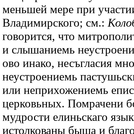
меньшей мере при участии
Владимирского; см.:
Коло
говорится, что митрополи
и слышаниемь неустроение
ово инако, несъгласия мно
неустроениемь пастушьск
или неприхожениемь епис
церковьных. Помрачени бо
мудрости елиньскаго язык
истолкованы быша и благо