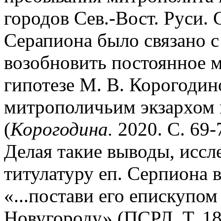
городов Сев.-Вост. Руси. 
Серапиона было связано с
возобновить постоянное 
гипотезе М. В. Корогодин
митрополичьим экзархом н
(
Корогодина.
2020. С. 69-
Делая такие выводы, иссл
титулатуру еп. Серпиона в
«...постави его епискупо
Новугороду» (ПСРЛ. Т. 18.