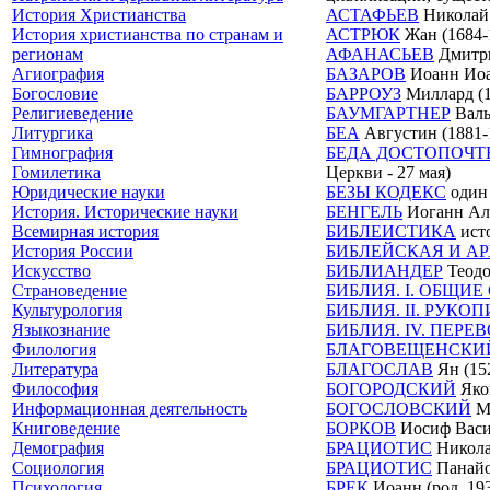
История Христианства
АСТАФЬЕВ
Николай 
История христианства по странам и
АСТРЮК
Жан (1684-
регионам
АФАНАСЬЕВ
Дмитри
Агиография
БАЗАРОВ
Иоанн Иоан
Богословие
БАРРОУЗ
Миллард (18
Религиеведение
БАУМГАРТНЕР
Вальт
Литургика
БЕА
Августин (1881-1
Гимнография
БЕДА ДОСТОПОЧ
Гомилетика
Церкви - 27 мая)
Юридические науки
БЕЗЫ КОДЕКС
один 
История. Исторические науки
БЕНГЕЛЬ
Иоганн Аль
Всемирная история
БИБЛЕИСТИКА
исто
История России
БИБЛЕЙСКАЯ И А
Искусство
БИБЛИАНДЕР
Теодо
Страноведение
БИБЛИЯ. I. ОБЩИ
Культурология
БИБЛИЯ. II. РУК
Языкознание
БИБЛИЯ. IV. ПЕРЕ
Филология
БЛАГОВЕЩЕНСКИ
Литература
БЛАГОСЛАВ
Ян (15
Философия
БОГОРОДСКИЙ
Яков
Информационная деятельность
БОГОСЛОВСКИЙ
Ми
Книговедение
БОРКОВ
Иосиф Васил
Демография
БРАЦИОТИС
Николао
Социология
БРАЦИОТИС
Панайот
Психология
БРЕК
Иоанн (род. 19