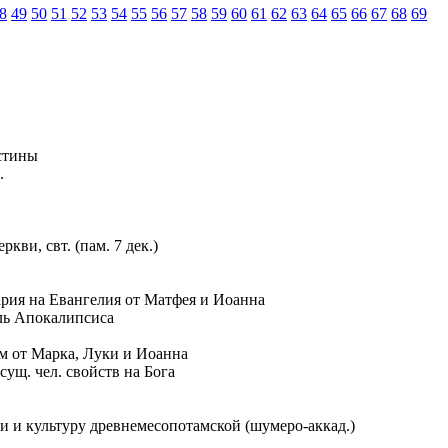
8
49
50
51
52
53
54
55
56
57
58
59
60
61
62
63
64
65
66
67
68
69
естины
.
кви, свт. (пам. 7 дек.)
тария на Евангелия от Матфея и Иоанна
ель Апокалипсиса
м от Марка, Луки и Иоанна
ущ. чел. свойств на Бога
 и культуру древнемесопотамской (шумеро-аккад.)