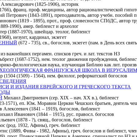
Александрович (1825-1906), историк
1766), франц. проф. медицины, автор рационалистической гипот
й Петрович (1843-1891), преподаватель, автор учебн. пособий 
нович (1819 - 1895), прот., проф. словесности СПбДС, автор тр
89-1990), амер. библеист и археолог
ер (1887-1970), швейцар. теолог, библеист
968), иезуит, кардинал, экзегет
ТЕННЫЙ
(672 - 735), св., богослов, экзегет (пам. в День всех св
из важнейших пергамен. списков греч. и лат. текстов НЗ
брехт (1687-1752), нем. теолог движения пробуждения, библеис
рико-филологическая наука, изучающая Библию как лит. произве
РХЕОЛОГИЧЕСКАЯ ФРАНЦУЗСКАЯ ШКОЛА В ИЕРУСАЛИ
р (1504 (1509) - 1564), нем. филолог, реформатский богослов
Е СВЕДЕНИЯ
ОПИСИ И ИЗДАНИЯ ЕВРЕЙСКОГО И ГРЕЧЕСКОГО ТЕКСТА
ВОДЫ
Й
Михаил Дмитриевич (сер. XIX – нач. XX в.), библеист
23-1571), еп. Юж. Моравии Церкви Чешских братьев, деятель ч
 Алексеевич (1841 – 1919), богослов, библеист
хаил Иванович (1844 – 1915), рус. правосл. богослов
ьевич (1878 - ?), cвящ., богослов, библеист
с (род. 1932, Афины), греч. библеист
ис (1889, Фивы - 1982, Афины), греч. богослов и библеист, ч
39), прот. Православной Церкви в Америке, специалист по НЗ и