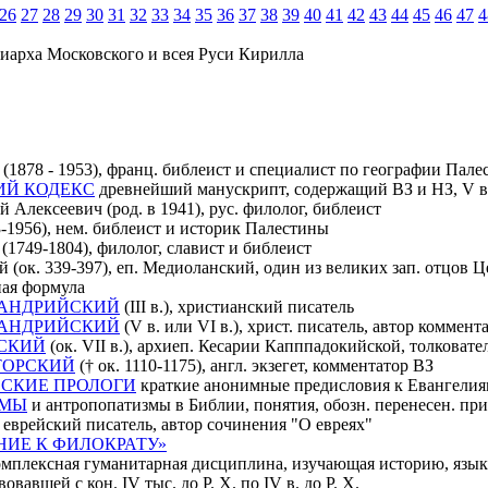
26
27
28
29
30
31
32
33
34
35
36
37
38
39
40
41
42
43
44
45
46
47
4
иарха Московского и всея Руси Кирилла
1878 - 1953), франц. библеист и специалист по географии Пал
ИЙ КОДЕКС
древнейший манускрипт, содержащий ВЗ и НЗ, V в
 Алексеевич (род. в 1941), рус. филолог, библеист
-1956), нем. библеист и историк Палестины
1749-1804), филолог, славист и библеист
(ок. 339-397), еп. Медиоланский, один из великих зап. отцов Цер
ая формула
АНДРИЙСКИЙ
(III в.), христианский писатель
АНДРИЙСКИЙ
(V в. или VI в.), христ. писатель, автор коммен
СКИЙ
(ок. VII в.), архиеп. Кесарии Капппадокийской, толковат
ТОРСКИЙ
(† ок. 1110-1175), англ. экзегет, комментатор ВЗ
СКИЕ ПРОЛОГИ
краткие анонимные предисловия к Евангелия
ЗМЫ
и антропопатизмы в Библии, понятия, обозн. перенесен. прис
еврейский писатель, автор сочинения "О евреях"
НИЕ К ФИЛОКРАТУ»
мплексная гуманитарная дисциплина, изучающая историю, языки
вавшей с кон. IV тыс. до Р. Х. по IV в. до Р. Х.