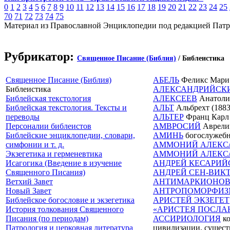
0
1
2
3
4
5
6
7
8
9
10
11
12
13
14
15
16
17
18
19
20
21
22
23
24
25
70
71
72
73
74
75
Материал из Православной Энциклопедии под редакцией Патр
Рубрикатор:
Священное Писание (Библия)
/ Библеистика
Священное Писание (Библия)
АБЕЛЬ
Феликс Мари (
Библеистика
АЛЕКСАНДРИЙСК
Библейская текстология
АЛЕКСЕЕВ
Анатолий
Библейская текстология. Тексты и
АЛЬТ
Альбрехт (1883
переводы
АЛЬТЕР
Франц Карл (
Персоналии библеистов
АМВРОСИЙ
Аврелий 
Библейские энциклопедии, словари,
АМИНЬ
богослужебн
симфонии и т. д.
АММОНИЙ АЛЕКС
Экзегетика и герменевтика
АММОНИЙ АЛЕКС
Исагогика (Введение в изучение
АНДРЕЙ КЕСАРИЙ
Священного Писания)
АНДРЕЙ СЕН-ВИК
Ветхий Завет
АНТИМАРКИОНОВ
Новый Завет
АНТРОПОМОРФИ
Библейское богословие и экзегетика
АРИСТЕЙ ЭКЗЕГЕТ
История толкования Священного
«АРИСТЕЯ ПОСЛА
Писания (по периодам)
АССИРИОЛОГИЯ
ко
Патрология и церковная литература
цивилизации, существо