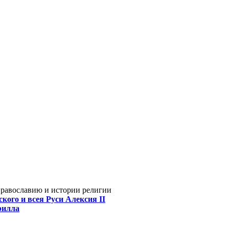
Православию и истории религии
кого и всея Руси Алексия II
рилла