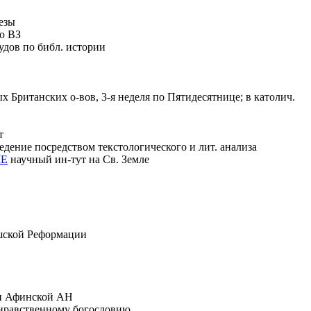
езы
по ВЗ
удов по библ. истории
ятых Британских о-вов, 3-я неделя по Пятидесятнице; в католич.
т
дение посредством текстологического и лит. анализа
МЕ
научный ин-тут на Св. Земле
ешской Реформации
лен Афинской АН
 нравственному богословию