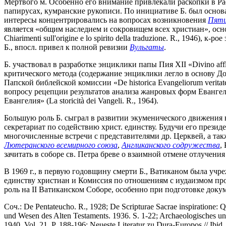
Мёртвого м. Особенно его внимание привлекали раскопки в Р
папирусах, кумранские рукописи. По инициативе Б. был основан
интересы концентрировались на вопросах возникновения
Пят
является «общим наследием и сокровищем всех христиан», осново
Chiarimenti sull'origine e lo spirito della traduzione. R., 1946),
Б., впосл. привел к полной ревизии
Вульгаты
.
Б. участвовал в разработке энциклики папы Пия XII «Divino aff
критического метода (содержание энциклики легло в основу 
Папской библейской комиссии «De historica Evangeliorum verit
вопросу рецепции результатов анализа жанровых форм Евангел
Евангелия» (La storicità dei Vangeli. R., 1964).
Большую роль Б. сыграл в развитии экуменического движения в
секретариат по содействию христ. единству. Будучи его прези
многочисленные встречи с представителями др. Церквей, а та
Лютеранского всемирного союза
,
Англиканского содружества
,
зачитать в соборе св. Петра бреве о взаимной отмене отлучения 
В 1969 г., в первую годовщину смерти Б., Ватиканом была учре
единству христиан и Комиссия по отношениям с иудаизмом п
роль на II Ватиканском Соборе, особенно при подготовке докум
Соч.: De Pentateucho. R., 1928; De Scripturae Sacrae inspiratione: Q
und Wesen des Alten Testaments. 1936. S. 1-22; Archaeologisches und 
1940. Vol. 21. P. 188-196; Neueste Literatur zu Dura-Europos // Ibid. 