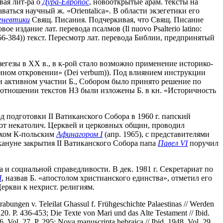
овая лит-ра о
Дура-Европос
, новооткрытые арам. тексты на
аться научный ж. «Orientalica». В области экзегетики его
еневтики
Свящ. Писания. Подчеркивая, что Свящ. Писание
издание лат. перевода псалмов (Il nuovo Psalterio latino:
6-384)) текст. Пересмотр лат. перевода Библии, предпринятый
кзегезы в XX в., в к-рой стало возможно применение историко-
ном откровении» (Dei verbum)). Под влиянием инструкции
при активном участии Б., Собором было принято решение по
 отношении текстов НЗ были изложены Б. в кн. «Историчность
 подготовки II Ватиканского Собора в 1960 г. папский
 от некатолич. Церквей и церковных общин, проводил
архом К-польским
Афинагором I
(апр. 1965), с представителями
кануне закрытия II Ватиканского Собора папа
Павел VI
поручил
а и социальной справедливости. В дек. 1981 г. Секретариат по
I
, назвав Б. «апостолом христианского единства», отметил его
Церкви к нехрист. религиям.
abungen v. Teleilat Ghassul f. Frühgeschichte Palaestinas // Werden
20. P. 436-453; Die Texte von Mari und das Alte Testament // Ibid.
6. Vol. 27. P. 295; Nova manuscripta hebraica // Ibid. 1948. Vol. 29.