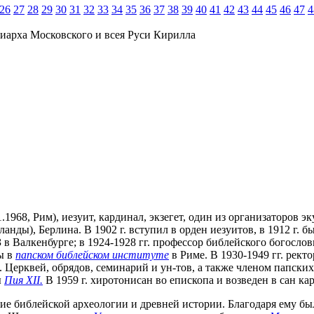
26
27
28
29
30
31
32
33
34
35
36
37
38
39
40
41
42
43
44
45
46
47
4
иарха Московского и всея Руси Кирилла
11.1968, Рим), иезуит, кардинал, экзегет, один из организаторо
нды), Берлина. В 1902 г. вступил в орден иезуитов, в 1912 г. б
З в Валкенбурге; в 1924-1928 гг. профессор библейского богосло
ы в
папском библейском институте
в Риме. В 1930-1949 гг. ректо
. Церквей, обрядов, семинарий и ун-тов, а также членом папск
ы
Пия XII.
В 1959 г. хиротонисан во епископа и возведен в сан ка
ние библейской археологии и древней истории. Благодаря ему бы