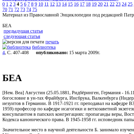
0
1
2
3
4
5
6
7
8
9
10
11
12
13
14
15
16
17
18
19
20
21
22
23
24
25
70
71
72
73
74
75
Материал из Православной Энциклопедии под редакцией Патр
БЕА
предыдущая статья
следующая статья
печать
библиотека
4
, С. 407-408
опубликовано:
15 марта 2009г.
БЕА
[Нем. Bea] Августин (25.05.1881, Ридбёринген, Германия - 16.
богословие в ун-тах Фрайбурга, Инсбрука, Валкенбурга (Нидерла
иезуитов в Германии. В 1917-1921 гг. преподавал на кафедре В
1959) профессор по кафедре исагогики и ветхозаветной экзегез
консультантом в папских конгрегациях: пропаганды веры, Вост
Кодекса канонического права. В 1945-1958 гг. исповедник пап
Значительное место в научной деятельности Б. занимало изуче