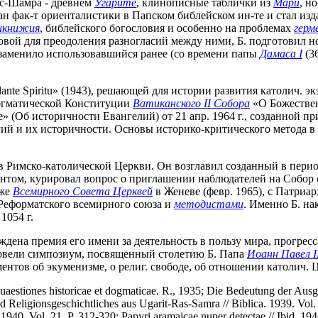
ас-Шамра - древнем
Угарите
, клинописные таблички из
Мари
, н
 фак-т ориенталистики в Папском библейском ин-те и стал издав
икнижия
, библейского богословия и особенно на проблемах
герм
й для преодоления разногласий между ними, Б. подготовил новое 
 к-рое заменило использовавшийся ранее (со времени папы
Дамаса I
(36
lante Spiritu» (1943), решающей для истории развития католич. э
Догматической Конституции
Ватиканского II Собора
«О Божествен
ate» (Об историчности Евангелий) от 21 апр. 1964 г., созданной 
ий и их историчности. Основы историко-критического метода в
 Римско-католической Церкви. Он возглавил созданный в период
дентом, курировал вопрос о приглашении наблюдателей на Собор
кже
Всемирного Совета Церквей
в Женеве (февр. 1965), с Патри
 Реформатского всемирного союза и
методистами
. Именно Б. на
1054 г.
ждена премия его имени за деятельность в пользу мира, прогресс
ровели симпозиум, посвященный столетию Б. Папа
Иоанн Павел I
ентов об экуменизме, о религ. свободе, об отношении католич. 
uaestiones historicae et dogmaticae. R., 1935; Die Bedeutung der Ausgr
Religionsgeschichtliches aus Ugarit-Ras-Samra // Biblica. 1939. Vol. 
1940. Vol. 21. P. 312-320; Papyri aramaicae nuper detectae // Ibid. 194