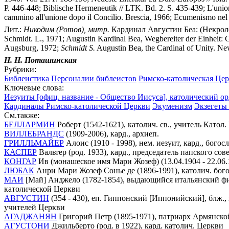
P. 446-448; Biblische Hermeneutik // LTK. Bd. 2. S. 435-439; L'unione d
cammino all'unione dopo il Concilio. Brescia, 1966; Ecumenismo nel
Лит.:
Никодим
(Ротов),
митр.
Кардинал Августин Беа: (Некролог) 
Schmidt. L., 1971; Augustin Kardinal Bea, Wegbereiter der Einheit:
Augsburg, 1972;
Schmidt
S.
Augustin Bea, the Cardinal of Unity. Ne
Н. Н. Поташинская
Рубрики:
Библеистика
Персоналии библеистов
Римско-католическая Це
Ключевые слова:
Иезуиты [офиц. название - Общество Иисуса], католический 
Кардиналы Римско-католической Церкви
Экуменизм
Экзегеты
См.также:
БЕЛЛАРМИН
Роберт (1542-1621), католич. св., учитель Катол
ВИЛЛЕБРАНДС
(1909-2006), кард., архиеп.
ГРИЛЛЬМАЙЕР
Алоис (1910 - 1998), нем. иезуит, кард., бого
КАСПЕР
Вальтер (род. 1933), кард., председатель папского сов
КОНГАР
Ив (монашеское имя Мари Жозеф) (13.04.1904 - 22.06.
ЛЮБАК
Анри Мари Жозеф Сонье де (1896-1991), католич. бого
МАИ
[Май] Анджело (1782-1854), выдающийся итальянский фил
католической Церкви
АВГУСТИН
(354 - 430), еп. Гиппонский [Иппонийский], блж., 
учителей Церкви
АГАДЖАНЯН
Григорий Петр (1895-1971), патриарх Армянск
АГУСТОНИ
Джильберто (род. в 1922), кард. католич. Церкви