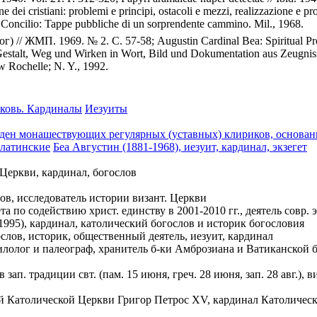
ei cristiani: problemi e principi, ostacoli e mezzi, realizzazione e pro
 Concilio: Tappe pubbliche di un sorprendente cammino. Mil., 1968.
// ЖМП. 1969. № 2. С. 57-58; Augustin Cardinal Bea: Spiritual Profi
 Gestalt, Weg und Wirken in Wort, Bild und Dokumentation aus Zeugni
w Rochelle; N. Y., 1992.
рковь. Кардиналы
Иезуиты
орден монашествующих регулярных (уставных) клириков, основан
 латинские
Беа Августин (1881-1968), иезуит, кардинал, экзегет
. Церкви, кардинал, богослов
слов, исследователь истории визант. Церкви
ета по содействию христ. единству в 2001-2010 гг., деятель совр
1995), кардинал, католический богослов и историк богословия
слов, историк, общественный деятель, иезуит, кардинал
олог и палеограф, хранитель б-ки Амброзиана и Ватиканской би
в зап. традиции свт. (пам. 15 июня, греч. 28 июня, зап. 28 авг.)
ой Католической Церкви Григор Петрос XV, кардинал Католичес