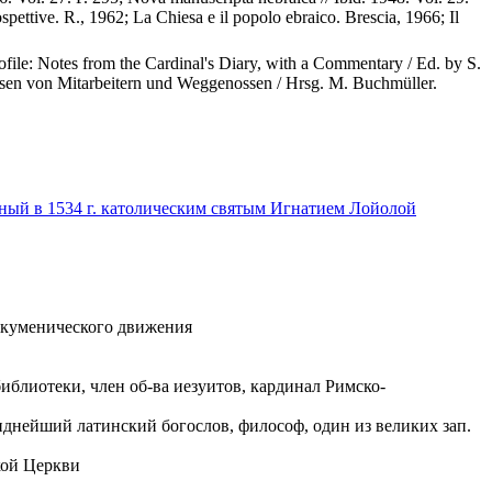
spettive. R., 1962; La Chiesa e il popolo ebraico. Brescia, 1966; Il
le: Notes from the Cardinal's Diary, with a Commentary / Ed. by S.
ssen von Mitarbeitern und Weggenossen / Hrsg. M. Buchmüller.
ный в 1534 г. католическим святым Игнатием Лойолой
. экуменического движения
блиотеки, член об-ва иезуитов, кардинал Римско-
, виднейший латинский богослов, философ, один из великих зап.
кой Церкви