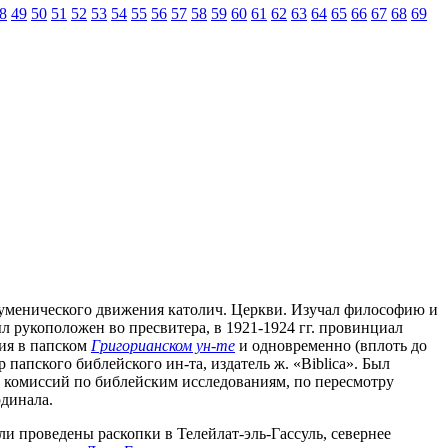
8
49
50
51
52
53
54
55
56
57
58
59
60
61
62
63
64
65
66
67
68
69
в экуменического движения католич. Церкви. Изучал философию и
ыл рукоположен во пресвитера, в 1921-1924 гг. провинциал
вия в папском
Григорианском ун-те
и одновременно (вплоть до
р папского библейского ин-та, издатель ж. «Biblica». Был
их комиссий по библейским исследованиям, по пересмотру
рдинала.
ли проведены раскопки в Телейлат-эль-Гассуль, севернее