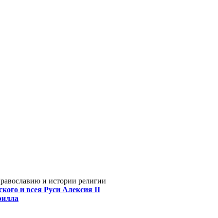
Православию и истории религии
кого и всея Руси Алексия II
рилла