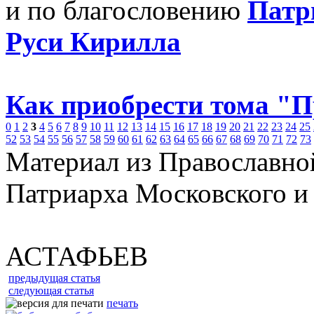
и по благословению
Патр
Руси Кирилла
Как приобрести тома "
0
1
2
3
4
5
6
7
8
9
10
11
12
13
14
15
16
17
18
19
20
21
22
23
24
25
52
53
54
55
56
57
58
59
60
61
62
63
64
65
66
67
68
69
70
71
72
73
Материал из Православно
Патриарха Московского и
АСТАФЬЕВ
предыдущая статья
следующая статья
печать