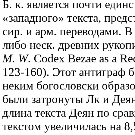
Б. к. является почти един
«западного» текста, предс
сир. и арм. переводами. В
либо неск. древних рукоп
M
.
W
. Codex Bezae as a Rec
123-160). Этот антиграф 
неким богословcки образ
были затронуты Лк и Дея
длина текста Деян по сра
текстом увеличилась на 8,