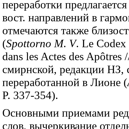
переработки предлагается 
вост. направлений в гарм
отмечаются также близость
(
Spottorno M
.
V
. Le Codex 
dans les Actes des Apôtres /
смирнской, редакции НЗ, с
переработанной в Лионе (
P. 337-354).
Основными приемами реда
слов, вычеркивание отдел