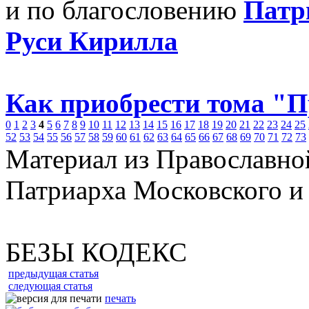
и по благословению
Патр
Руси Кирилла
Как приобрести тома "
0
1
2
3
4
5
6
7
8
9
10
11
12
13
14
15
16
17
18
19
20
21
22
23
24
25
52
53
54
55
56
57
58
59
60
61
62
63
64
65
66
67
68
69
70
71
72
73
Материал из Православно
Патриарха Московского и
БЕЗЫ КОДЕКС
предыдущая статья
следующая статья
печать