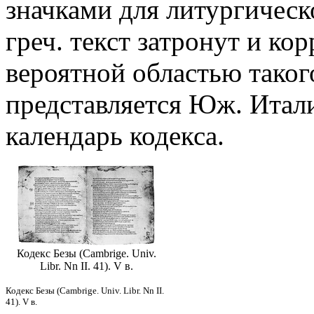
значками для литургическо
греч. текст затронут и ко
вероятной областью такого
представляется Юж. Итали
календарь кодекса.
Кодекс Безы (Cambrige. Univ.
Libr. Nn II. 41). V в.
Кодекс Безы (Cambrige. Univ. Libr. Nn II.
41). V в.