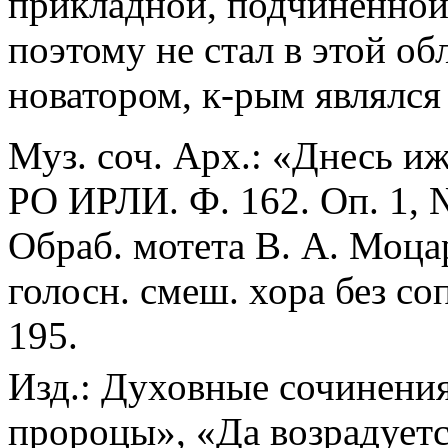
прикладной, подчиненной 
поэтому не стал в этой об
новатором, к-рым являлся 
Муз. соч. Арх.: «Днесь иж
РО ИРЛИ. Ф. 162. Оп. 1, 
Обраб. мотета В. А. Моца
голосн. смеш. хора без со
195.
Изд.: Духовные сочинени
пророцы», «Да возрадуетс