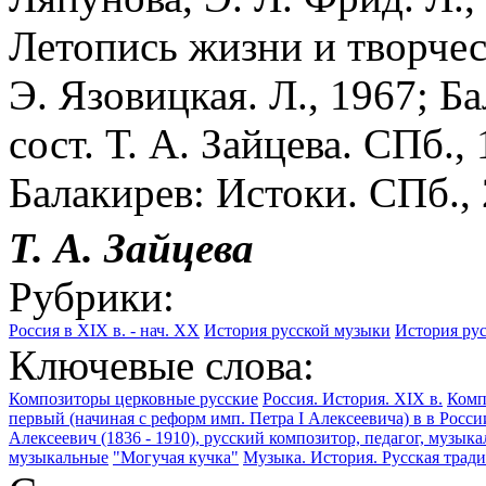
Летопись жизни и творчест
Э. Язовицкая. Л., 1967; Б
сост. Т. А. Зайцева. СПб.,
Балакирев: Истоки. СПб., 
Т. А. Зайцева
Рубрики:
Россия в XIX в. - нач. XX
История русской музыки
История ру
Ключевые слова:
Композиторы церковные русские
Россия. История. XIX в.
Комп
первый (начиная с реформ имп. Петра I Алексеевича) в в Росси
Алексеевич (1836 - 1910), русский композитор, педагог, музык
музыкальные
"Могучая кучка"
Музыка. История. Русская тради