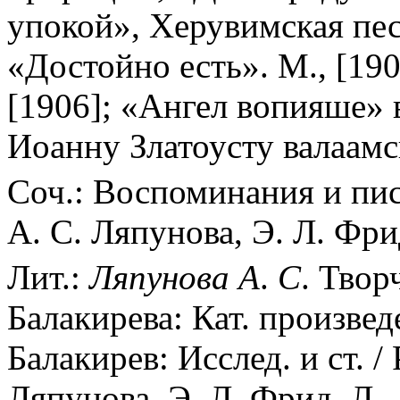
упокой», Херувимская пес
«Достойно есть». М., [190
[1906]; «Ангел вопияше» в
Иоанну Златоусту валаамск
Соч.: Воспоминания и пись
А. С. Ляпунова, Э. Л. Фрид
Лит.:
Ляпунова
А
.
С
. Твор
Балакирева: Кат. произвед
Балакирев: Исслед. и ст. /
Ляпунова, Э. Л. Фрид. Л.,