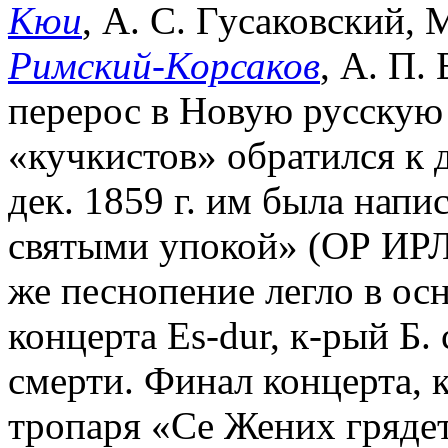
Кюи
, А. С. Гусаковский, 
Римский-Корсаков
, А. П.
перерос в Новую русскую 
«кучкистов» обратился к
дек. 1859 г. им была напи
святыми упокой» (ОР ИРЛИ
же песнопение легло в ос
концерта Es-dur, к-рый Б. 
смерти. Финал концерта, к
тропаря «Се Жених грядет