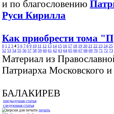
и по благословению
Патр
Руси Кирилла
Как приобрести тома "
0
1
2
3
4
5
6
7
8
9
10
11
12
13
14
15
16
17
18
19
20
21
22
23
24
25
52
53
54
55
56
57
58
59
60
61
62
63
64
65
66
67
68
69
70
71
72
73
Материал из Православно
Патриарха Московского и
БАЛАКИРЕВ
предыдущая статья
следующая статья
печать