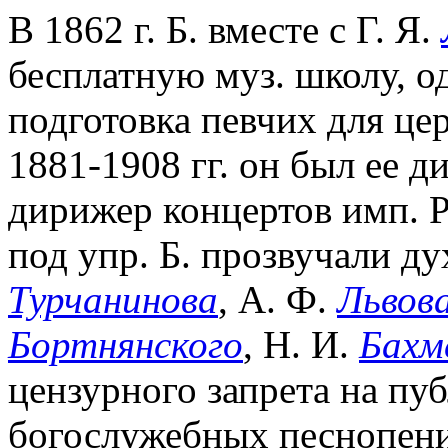
В 1862 г. Б. вместе с Г. Я.
бесплатную муз. школу, о
подготовка певчих для це
1881-1908 гг. он был ее ди
дирижер концертов имп. Р
под упр. Б. прозвучали ду
Турчанинова
, А. Ф.
Львов
Бортнянского
, Н. И.
Бахм
цензурного запрета на пу
богослужебных песнопений