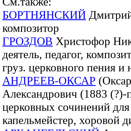
См.также:
БОРТНЯНСКИЙ
Дмитрий 
композитор
ГРОЗДОВ
Христофор Нико
деятель, педагог, компози
груз. церковного пения и
АНДРЕЕВ-ОКСАР
(Оксар
Александрович (1883 (?)-п
церковных сочинений для
капельмейстер, хоровой д