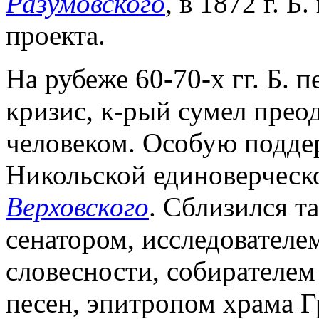
Разумовского
, в 1872 г. Б
проекта.
На рубеже 60-70-х гг. Б.
кризис, к-рый сумел прео
человеком. Особую подде
Никольской единоверческо
Верховского
. Сблизился т
сенатором, исследователе
словесности, собирателе
песен, эпитропом храма Г