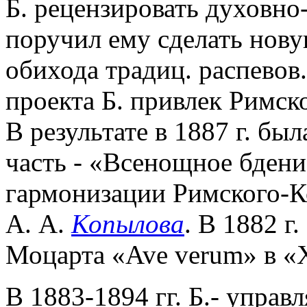
Б. рецензировать духовно-
поручил ему сделать нов
обихода традиц. распевов
проекта Б. привлек Римск
В результате в 1887 г. бы
часть - «Всенощное бдени
гармонизации Римского-Ко
А. А.
Копылова
. В 1882 г
Моцарта «Ave verum» в «
В 1883-1894 гг. Б.- упра