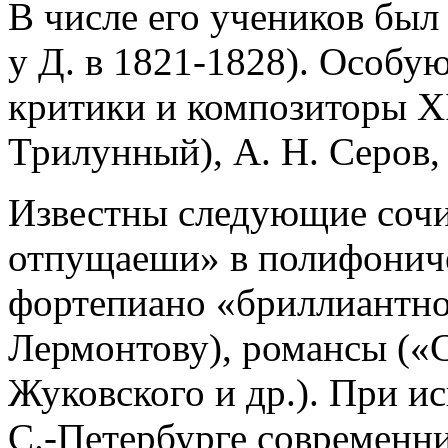
В числе его учеников был
у Д. в 1821-1828). Особу
критики и композиторы XI
Трилунный), А. Н. Серов
Известны следующие сочи
отпущаеши» в полифониче
фортепиано «бриллиантно
Лермонтову), романсы («Ch
Жуковского и др.). При ис
С.-Петербурге современн