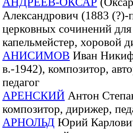
АНДРЕЕВ-ОКСАР
(Оксар
Александрович (1883 (?)-п
церковных сочинений для
капельмейстер, хоровой д
АНИСИМОВ
Иван Никифо
в.-1942), композитор, авт
педагог
АРЕНСКИЙ
Антон Степан
композитор, дирижер, пед
АРНОЛЬД
Юрий Карлович