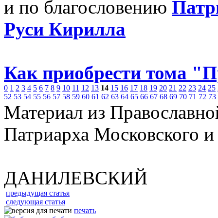
и по благословению
Патр
Руси Кирилла
Как приобрести тома "
0
1
2
3
4
5
6
7
8
9
10
11
12
13
14
15
16
17
18
19
20
21
22
23
24
25
52
53
54
55
56
57
58
59
60
61
62
63
64
65
66
67
68
69
70
71
72
73
Материал из Православно
Патриарха Московского и
ДАНИЛЕВСКИЙ
предыдущая статья
следующая статья
печать