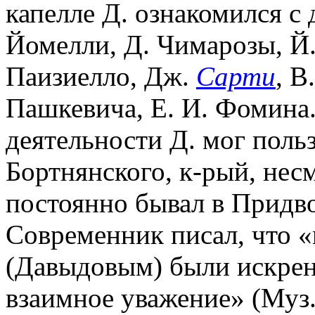
капелле Д. ознакомился 
Йомелли, Д. Чимарозы, Й.
Паизиелло, Дж.
Сарти
, В
Пашкевича, Е. И. Фомина.
деятельности Д. мог поль
Бортнянского, к-рый, нес
постоянно бывал в Придво
Современник писал, что 
(Давыдовым) были искрен
взаимное уважение» (Муз.