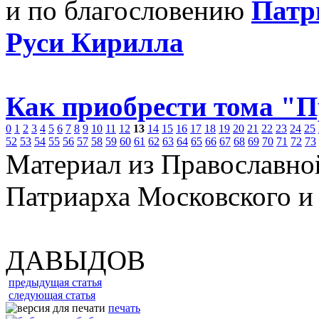
и по благословению
Патр
Руси Кирилла
Как приобрести тома "
0
1
2
3
4
5
6
7
8
9
10
11
12
13
14
15
16
17
18
19
20
21
22
23
24
25
52
53
54
55
56
57
58
59
60
61
62
63
64
65
66
67
68
69
70
71
72
73
Материал из Православно
Патриарха Московского и
ДАВЫДОВ
предыдущая статья
следующая статья
печать