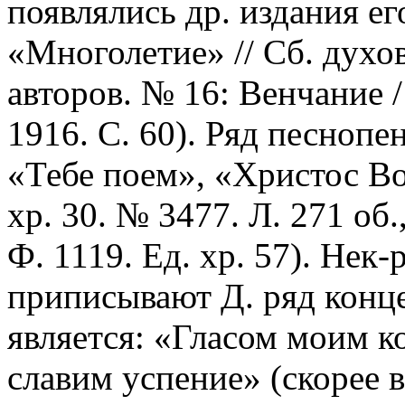
появлялись др. издания ег
«Многолетие» // Сб. духо
авторов. № 16: Венчание /
1916. С. 60). Ряд песнопе
«Тебе поем», «Христос В
хр. 30. № 3477. Л. 271 об
Ф. 1119. Ед. хр. 57). Нек
приписывают Д. ряд конце
является: «Гласом моим к
славим успение» (скорее 