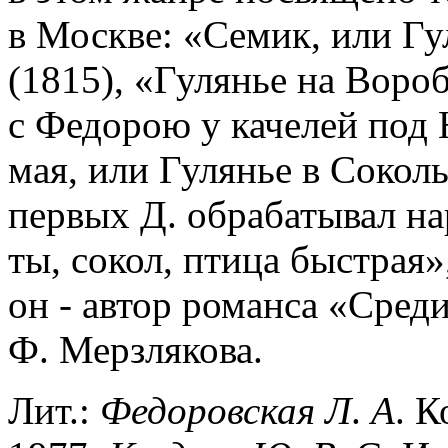
в Москве: «Семик, или Г
(1815), «Гулянье на Воро
с Федорою у качелей под 
мая, или Гулянье в Сокол
первых Д. обрабатывал на
ты, сокол, птица быстрая»
он - автор романса «Сред
Ф. Мерзлякова.
Лит.:
Федоровская
Л
.
А
. 