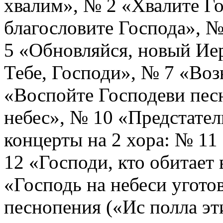
хвалим», № 2 «Хвалите Го
благословите Господа», 
5 «Обновляйся, новый Ие
Тебе, Господи», № 7 «Воз
«Воспойте Господеви пе
небес», № 10 «Предстател
концерты на 2 хора: № 11
12 «Господи, кто обитает
«Господь на небеси угото
песнопения («Ис полла эти