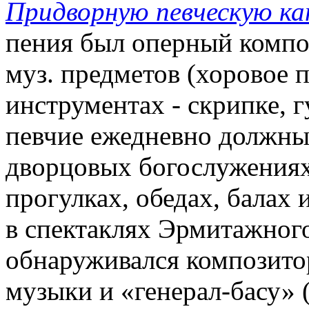
Придворную певческую ка
пения был оперный компо
муз. предметов (хоровое 
инструментах - скрипке, г
певчие ежедневно должны
дворцовых богослужениях
прогулках, обедах, балах 
в спектаклях Эрмитажного
обнаруживался композито
музыки и «генерал-басу» 