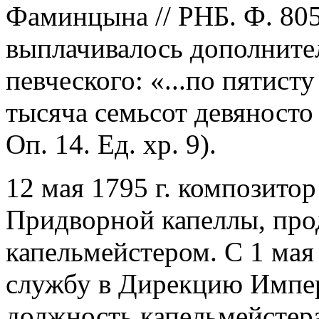
Фаминцына // РНБ. Ф. 805. 
выплачивалось дополните
певческого: «...по пятисту
тысяча семьсот девяносто
Оп. 14. Ед. хр. 9).
12 мая 1795 г. композито
Придворной капеллы, про
капельмейстером. С 1 мая 
службу в Дирекцию Импер
должность капельмейстера,