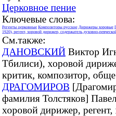
Церковное пение
Ключевые слова:
Регенты церковные
Композиторы русские
Дирижеры хоровые
1920), регент, хоровой дирижер, содержатель духовно-певческо
См.также:
ДАНОВСКИЙ
Виктор Игн
Тбилиси), хоровой дирижер
критик, композитор, обще
ДРАГОМИРОВ
[Драгомир
фамилия Толстяков] Павел
хоровой дирижер, регент,