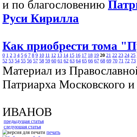
и по благословению
Патр
Руси Кирилла
Как приобрести тома "
0
1
2
3
4
5
6
7
8
9
10
11
12
13
14
15
16
17
18
19
20
21
22
23
24
25
52
53
54
55
56
57
58
59
60
61
62
63
64
65
66
67
68
69
70
71
72
73
Материал из Православно
Патриарха Московского и
ИВАНОВ
предыдущая статья
следующая статья
печать