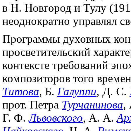
в Н. Новгород и Тулу (19
неоднократно управлял св
Программы духовных кон
просветительский характе
контексте требований эпо
композиторов того времен
Титова
, Б.
Галуппи
, Д. С.
прот. Петра
Турчанинова
,
Г. Ф.
Львовского
, А. А.
Ар
Чайковского
, Н. А.
Римск