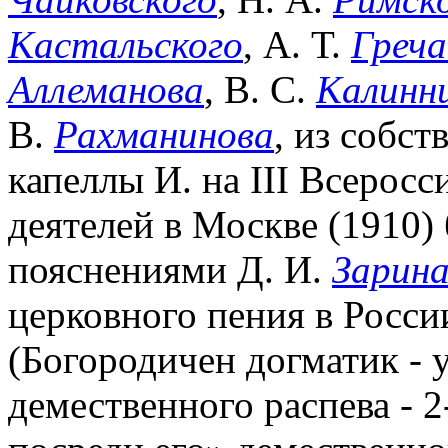
Кастальского
, А. Т.
Греча
Аллеманова
, В. С.
Калинн
В.
Рахманинова
, из собс
капеллы И. на III Всерос
деятелей в Москве (1910)
пояснениями Д. И.
Зарин
церковного пения в Росси
(Богородичен догматик - 
демественного распева - 