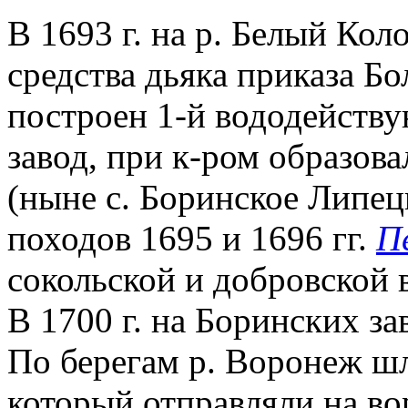
В 1693 г. на р. Белый Кол
средства дьяка приказа Б
построен 1-й вододейств
завод, при к-ром образов
(ныне с. Боринское Липец
походов 1695 и 1696 гг.
П
сокольской и добровской 
В 1700 г. на Боринских за
По берегам р. Воронеж шл
который отправляли на во