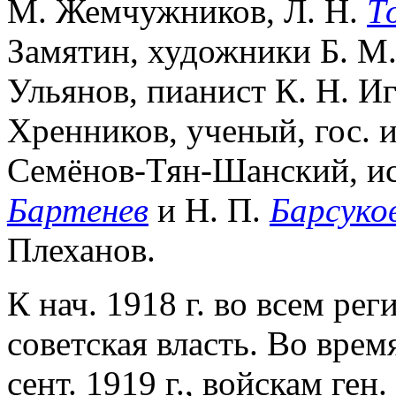
М. Жемчужников, Л. Н.
Т
Замятин, художники Б. М. 
Ульянов, пианист К. Н. И
Хренников, ученый, гос. 
Семёнов-Тян-Шанский, ис
Бартенев
и Н. П.
Барсуко
Плеханов.
К нач. 1918 г. во всем ре
советская власть. Во врем
сент. 1919 г., войскам ге