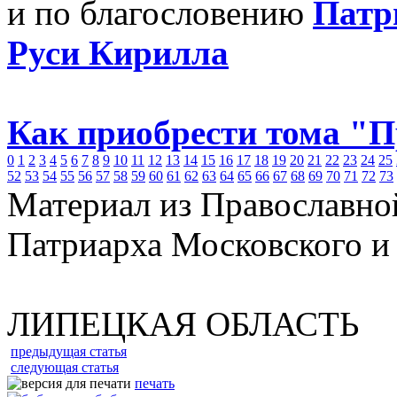
и по благословению
Патр
Руси Кирилла
Как приобрести тома "
0
1
2
3
4
5
6
7
8
9
10
11
12
13
14
15
16
17
18
19
20
21
22
23
24
25
52
53
54
55
56
57
58
59
60
61
62
63
64
65
66
67
68
69
70
71
72
73
Материал из Православно
Патриарха Московского и
ЛИПЕЦКАЯ ОБЛАСТЬ
предыдущая статья
следующая статья
печать