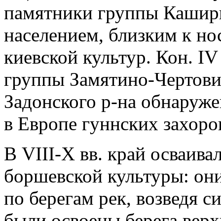
памятники группы Каширк
населением, близким к но
киевской культур. Кон. IV
группы Замятино-Чертови
Задонского р-на обнаруж
в Европе гуннских захоро
В VIII-X вв. край осваива
боршевской культуры: он
по берегам рек, возведя с
были освоены берега верх