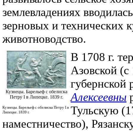
землевладениях вводилась
зерновых и технических к
животноводство.
В 1708 г. те
Азовской (с
губернской
Кузнецы. Барельеф с обелиска
Алексеевны
р
Петру I в Липецке. 1839 г.
Тульскую (1
Кузнецы. Барельеф с обелиска Петру I в
Липецке. 1839 г.
наместничество), Рязанск