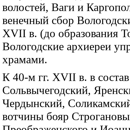
волостей, Ваги и Каргопо
венечный сбор Вологодски
XVII в. (до образования Т
Вологодские архиереи уп
храмами.
К 40-м гг. XVII в. в состав
Сольвычегодский, Яренски
Чердынский, Соликамский
вотчины бояр Строгановы
Преображенского и Иоанн