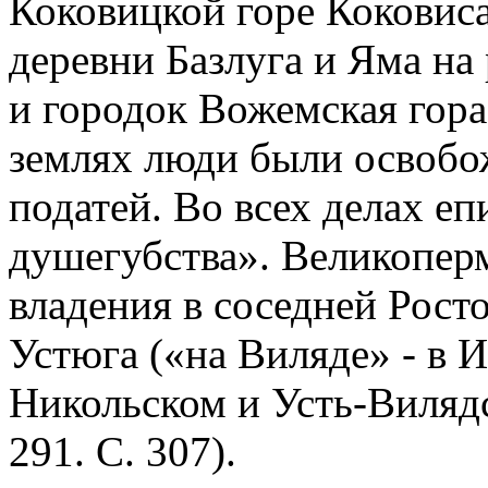
Коковицкой горе Коковиса
деревни Базлуга и Яма на
и городок Вожемская гора
землях люди были освобо
податей. Во всех делах еп
душегубства». Великопер
владения в соседней Росто
Устюга («на Виляде» - в 
Никольском и Усть-Вилядс
291. С. 307).