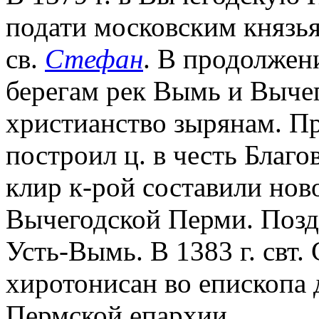
подати московским князь
св.
Стефан
. В продолжени
берегам рек Вымь и Вычег
христианство зырянам. Пр
построил ц. в честь Благ
клир к-рой составили но
Вычегодской Перми. Позд
Усть-Вымь. В 1383 г. свт.
хиротонисан во епископа
Пермской епархии.