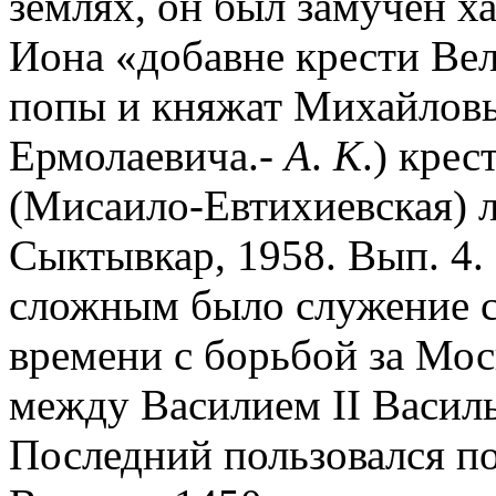
землях, он был замучен ха
Иона «добавне крести Вел
попы и княжат Михайлов
Ермолаевича.-
А
.
К
.) кре
(Мисаило-Евтихиевская) ле
Сыктывкар, 1958. Вып. 4.
сложным было служение с
времени с борьбой за Мос
между Василием II Васил
Последний пользовался п