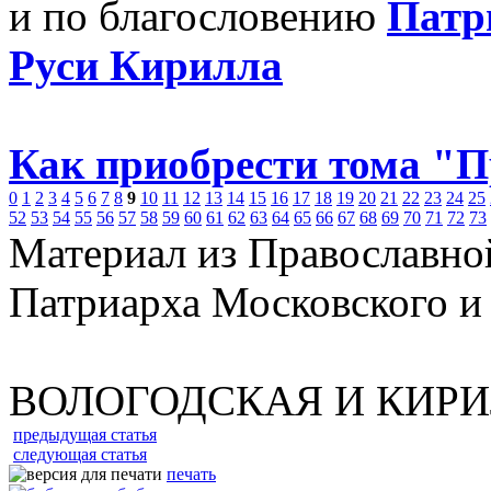
и по благословению
Патр
Руси Кирилла
Как приобрести тома "
0
1
2
3
4
5
6
7
8
9
10
11
12
13
14
15
16
17
18
19
20
21
22
23
24
25
52
53
54
55
56
57
58
59
60
61
62
63
64
65
66
67
68
69
70
71
72
73
Материал из Православно
Патриарха Московского и
ВОЛОГОДСКАЯ И КИР
предыдущая статья
следующая статья
печать