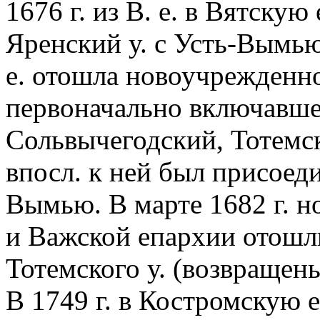
1676 г. из В. е. в Вятску
Яренский у. с Усть-Вымью.
е. отошла новоучрежден
первоначально включавш
Сольвычегодский, Тотемск
впосл. к ней был присоеди
Вымью. В марте 1682 г. 
и Важской епархии отошли
Тотемского у. (возвращен
В 1749 г. в Костромскую