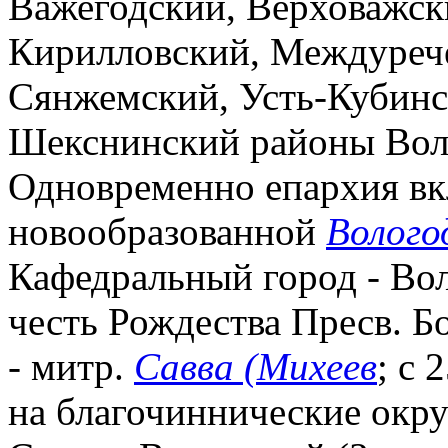
Важегодский, Верховажск
Кирилловский, Междурече
Сянжемский, Усть-Кубинс
Шекснинский районы Воло
Одновременно епархия вк
новообразованной
Волого
Кафедральный город - Вол
честь Рождества Пресв. 
- митр.
Савва (Михеев
; с 
на благочиннические окру