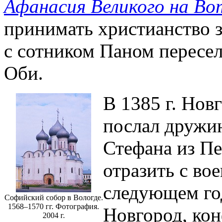
Афанасия Великого на Во
принимать христианство з
с сотником Паном пересел
Оби.
В 1385 г. Нов
послал дружин
Стефана из Пе
отразить с во
следующем год
Софийский собор в Вологде.
1568–1570 гг. Фотография.
Новгород, ко
2004 г.