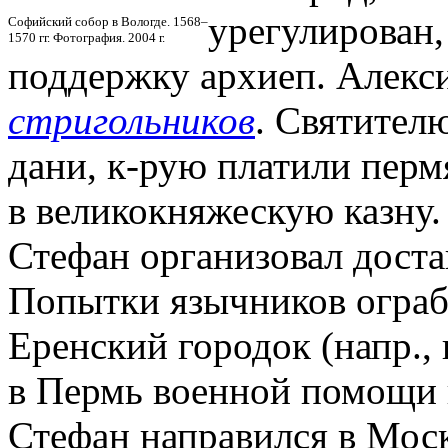
урегулирован,
Софийский собор в Вологде. 1568–
1570 гг. Фотография. 2004 г.
поддержку архиеп. Алекси
стригольников
. Святител
дани, к-рую платили пер
в великокняжескую казну. 
Стефан организовал доста
Попытки язычников ограб
Еренский городок (напр.,
в Пермь военной помощи из
Стефан направился в Москв