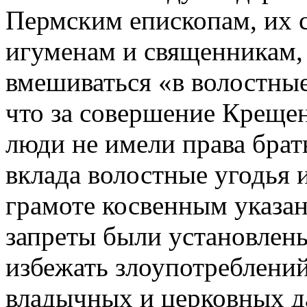
Пермским епископам, их с
игуменам и священникам, 
вмешиваться «в волостные
что за совершение Крещени
люди не имели права брат
вклада волостные угодья
грамоте косвенным указан
запреты были установлены
избежать злоупотреблений
владычных и церковных д