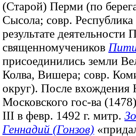
(Старой) Перми (по берег
Сысола; совр. Республика 
результате деятельности 
священномучеников
Пити
присоединились земли Вел
Колва, Вишера; совр. Ко
округ). После вхождения 
Московского гос-ва (1478
III в февр. 1492 г. митр.
З
Геннадий (Гонзов)
«придал