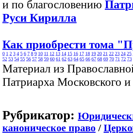
и по благословению
Патр
Руси Кирилла
Как приобрести тома "
0
1
2
3
4
5
6
7
8
9
10
11
12
13
14
15
16
17
18
19
20
21
22
23
24
25
52
53
54
55
56
57
58
59
60
61
62
63
64
65
66
67
68
69
70
71
72
73
Материал из Православно
Патриарха Московского и
Рубрикатор:
Юридическ
каноническое право
/
Церко