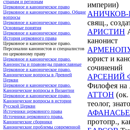
странам и регионам
империи)
Церковное и каноническое право
АНИЧКОВ-
Церковное и каноническое право. Общие
вопросы
свящ., созда
Церковное и каноническое право.
Основные понятия
АРИСТИН
А
Церковное и каноническое право.
История церковного права
канонист
Церковное и каноническое право.
АРМЕНОП
Персоналии канонистов и специалистов
по церковному праву
юрист и кан
Церковное и каноническое право.
Канонисты и правоведы православные
сочинений
Церковное и каноническое право.
Канонические вопросы в Древней
АРСЕНИЙ 
Церкви
Филофея на
Церковное и каноническое право.
Канонические вопросы в Византии
АТТОН
(ок.
Церковное и каноническое право.
Канонические вопросы в истории
теолог, знат
Русской Церкви
АФАНАСЬЕ
Источники церковного права
Источники церковного права.
протопр., ка
Канонические сборники
Канонические проблемы современной