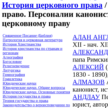
История церковного права
/
право. Персоналии канонис
церковному праву
Священное Писание (Библия)
АЛАН АНГ
Патрология и церковная литература
XII - нач. XII
История Христианства
История христианства по странам и
АЛЕКСАНДР
регионам
Агиография
папа Римски
Богословие
АЛЕКСИЙ
(
Религиеведение
Литургика
1830 - 1890)
Гимнография
Гомилетика
АЛМАЗОВ
А
Юридические науки
Юридические науки. Общие вопросы
канонист, и
Юридические науки. Основные понятия
АНДЛАУ
Пе
История государства и права
Теория государства и права
юрист, авто
Законодательство о вероисповедании по