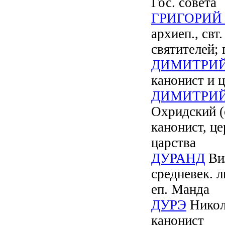
Гос. совета
ГРИГОРИЙ
архиеп., свт.
святителей; п
ДИМИТРИ
канонист и 
ДИМИТРИЙ
Охридский (с
канонист, ц
царства
ДУРАНД
Вил
средневек. л
еп. Манда
ДУРЭ
Никола
канонист