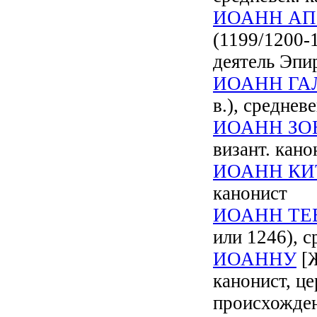
ИОАНН А
(1199/1200-
деятель Эпир
ИОАНН ГА
в.), среднев
ИОАНН ЗО
визант. кано
ИОАНН КИ
канонист
ИОАНН ТЕ
или 1246), с
ИОАННУ
[Ж
канонист, це
происхожден