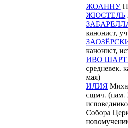
ЖОАННУ
Пе
ЖЮСТЕЛЬ
ЗАБАРЕЛЛ
канонист, у
ЗАОЗЁРСК
канонист, и
ИВО ШАРТ
средневек. к
мая)
ИЛИЯ
Михай
сщмч. (пам.
исповеднико
Собора Церк
новомученик