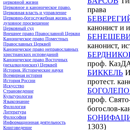
БАРСОВ
Тим
церковной жизни
Церковное и каноническое право.
права
Церковная власть и управление
БЕВЕРЕГИ
Церковно-богослужебная жизнь и
духовное просвещение
канонист и и
Церковный суд
Внешнее право Православной Церкви
БЕНЕШЕВ
Каноническое право Поместных
канонист, ис
Православных Церквей
Каноническое право неправославных
БЕРДНИКО
христианских исповеданий
Каноническое право Восточных
проф. КазД
(нехалкидонских) Церквей
История. Исторические науки
БИККЕЛЬ
И
Всемирная история
протест. кан
История России
Искусство
БОГОЛЕПО
Страноведение
Культурология
проф. Свято
Языкознание
Филология
богослов-ка
Литература
БОНИФАЦИ
Философия
Информационная деятельность
1303)
Книговедение