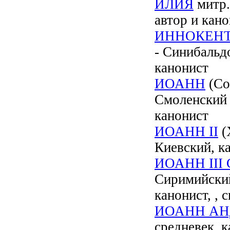
ИЛИЯ
митр. 
автор и кан
ИННОКЕНТ
- Синибальдо
канонист
ИОАНН
(Со
Смоленский 
канонист
ИОАНН II
(
Киевский, к
ИОАНН III
Сиримийский]
канонист, , с
ИОАНН АН
средневек. 