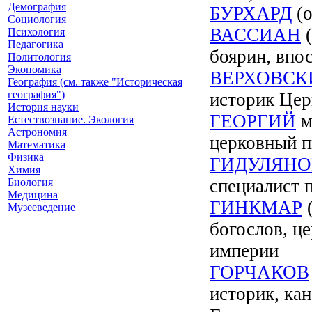
Демография
БУРХАРД
(о
Социология
ВАССИАН
(
Психология
Педагогика
боярин, впос
Политология
Экономика
ВЕРХОВСК
География (см. также "Историческая
география")
историк Цер
История науки
ГЕОРГИЙ
м
Естествознание. Экология
Астрономия
церковный п
Математика
Физика
ГИДУЛЯНО
Химия
специалист 
Биология
Медицина
ГИНКМАР
(
Музееведение
богослов, ц
империи
ГОРЧАКОВ
историк, ка