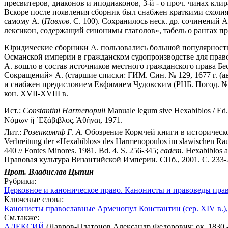
пресвитеров, диаконов и иподиаконов, 3-й - о проч. чинах клир
Вскоре после появления сборник был снабжен краткими схоли
самому А. (
Павлов
. С. 100). Сохранилось неск. др. сочинений А.
лексикон, содержащий синонимы глаголов», табель о рангах пр
Юридические сборники А. пользовались большой популярностью
Османской империи в гражданском судопроизводстве для правос
А. вошло в состав источников местного гражданского права Бе
Сокращений» А. (старшие списки: ГИМ. Син. № 129, 1677 г. (
и снабжен предисловием Евфимием Чудовским (РНБ. Погод. № 19
кон. XVII-XVIII в.
Ист.:
Constantini
Harmenopuli
Manuale legum sive Hexabiblos / Ed.
Νόμων ἢ ῾Εξάβιβλος. ̓Αθῆναι, 1971.
Лит.:
Розенкампф
Г
.
А
. Обозрение Кормчей книги в историческо
Verbreitung der «Hexabiblos» des Harmenopoulos im slawischen Raum
440 // Fontes Minores. 1981. Bd. 4. S. 256-345;
eadem
. Hexabiblos a
Правовая культура Византийской Империи. СПб., 2001. С. 233-2
Прот. Владислав Цыпин
Рубрики:
Церковное и каноническое право. Канонисты и правоведы пра
Ключевые слова:
Канонисты православные
Арменопул Константин (сер. ХIV в.)
См.также:
АЛЕКСИЙ
(Лавров-Платонов Александр Федорович; ок. 1830 -