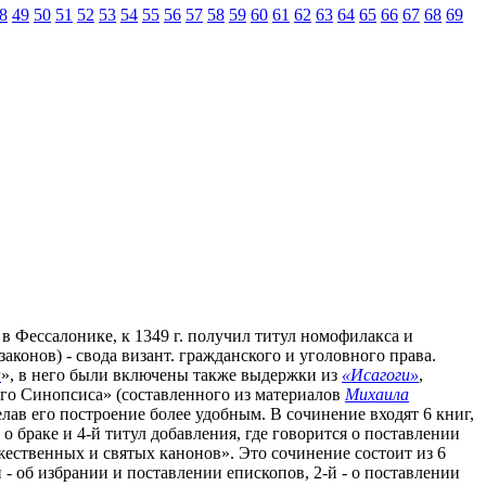
8
49
50
51
52
53
54
55
56
57
58
59
60
61
62
63
64
65
66
67
68
69
й в Фессалонике, к 1349 г. получил титул номофилакса и
аконов) - свода визант. гражданского и уголовного права.
н
», в него были включены также выдержки из
«Исагоги»
,
ого Синопсиса» (составленного из материалов
Михаила
лав его построение более удобным. В сочинение входят 6 книг,
о браке и 4-й титул добавления, где говорится о поставлении
жественных и святых канонов». Это сочинение состоит из 6
- об избрании и поставлении епископов, 2-й - о поставлении