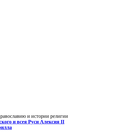
Православию и истории религии
кого и всея Руси Алексия II
рилла