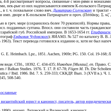
а, 4-й рассматривает вопросы, связанные с мон-рями и монахами,
ями, нек-рые из них надписываются именем К-польского Патриа
, в т. ч. похвальное слово вмч.
Димитрию Солунскому
и трактат 
и имп. дворе и К-польском Патриархате и проч. (
Πιτσάκης
. Σ. κζ´
 в греч. мире (сохранилось более 70 рукописей). Нормы права
л. подданных султана. Впосл. они составили часть гражданског
ссарабской губ. Российской империи. В 1653-1654 гг.
Епифанием
автограф
Евфимия Чудовского
); ЯИАМЗ. № 527 по каталогу В. В. Л
63). Текст перевода готовился к изданию и, хотя не был напеч
 G. E. Heimbach. Lpz., 1851. Aachen, 1969r; PG. 150. Col. 19-168;
Π
м виде. СПб., 18392. С. 434-435;
Никодим
[Милаш],
еп
. Право. С
 // Balkan Studies. 1976. T. 17. P. 67-78;
F
ö
gen
M
.
Th
. Die Scholie
utica // Ibid. 1986. Bd. 7. S. 259-333; СККДР. Вып. 3 (XVII в.). Ч. 1
45, 508-540.
вославные
, византийский юрист и канонист, писатель, автор юридичическ
 1890), архиеп. Литовский и Виленский, канонист