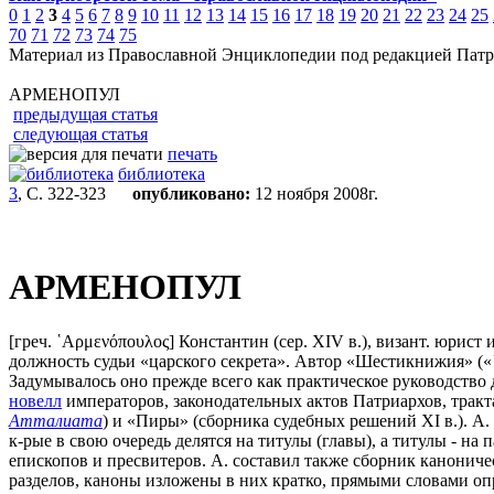
0
1
2
3
4
5
6
7
8
9
10
11
12
13
14
15
16
17
18
19
20
21
22
23
24
25
70
71
72
73
74
75
Материал из Православной Энциклопедии под редакцией Патр
АРМЕНОПУЛ
предыдущая статья
следующая статья
печать
библиотека
3
, С. 322-323
опубликовано:
12 ноября 2008г.
АРМЕНОПУЛ
[греч. ῾Αρμενόπουλος] Константин (сер. ХIV в.), визант. юрист
должность судьи «царского секрета». Автор «Шестикнижия» («῾Ε
Задумывалось оно прежде всего как практическое руководство дл
новелл
императоров, законодательных актов Патриархов, тракт
Атталиата
) и «Пиры» (сборника судебных решений XI в.). А.
к-рые в свою очередь делятся на титулы (главы), а титулы - н
епископов и пресвитеров. А. составил также сборник канониче
разделов, каноны изложены в них кратко, прямыми словами опр