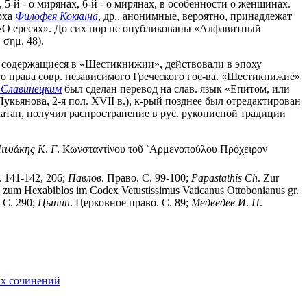
 5-й - о мирянах, 6-й - о мирянах, в особенности о женщинах.
рха
Филофея Коккина
, др., анонимные, вероятно, принадлежат
«О ересях». До сих пор не опубликованы «Алфавитный
, σημ. 48).
, содержащиеся в «Шестикнижии», действовали в эпоху
о права совр. независимого Греческого гос-ва. «Шестикнижие»
 Славинецким
был сделан перевод на слав. язык «Епитом, или
укьянова, 2-я пол. XVII в.), к-рый позднее был отредактирован
атан, получил распространение в рус. рукописной традиции
ιτσάκης
Κ
.
Γ
. Κωνσταντίνου τοῦ ῾Αρμενοπούλου Πρόχειρον
. 141-142, 206;
Павлов
. Право. С. 99-100;
Papastathis
Ch
. Zur
n zum Hexabiblos im Codex Vetustissimus Vaticanus Ottobonianus gr.
. С. 290;
Цыпин
. Церковное право. С. 89;
Медведев
И
.
П
.
их сочинений