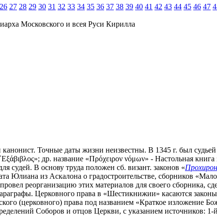
26
27
28
29
30
31
32
33
34
35
36
37
38
39
40
41
42
43
44
45
46
47
4
иарха Московского и всея Руси Кирилла
 и канонист. Точные даты жизни неизвестны. В 1345 г. был судье
ξάβιβλος»; др. название «Πρόχειρον νόμων» - Настольная книга з
я судей. В основу труда положен сб. визант. законов «
Прохиро
ата Юлиана из Аскалона о градостроительстве, сборников «Мал
 провел реорганизацию этих материалов для своего сборника, сде
а параграфы. Церковного права в «Шестикнижии» касаются законы 
ского (церковного) права под названием «Краткое изложение Бо
еделений Соборов и отцов Церкви, с указанием источников: 1-й 